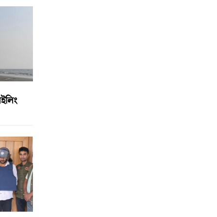
সেইলিং