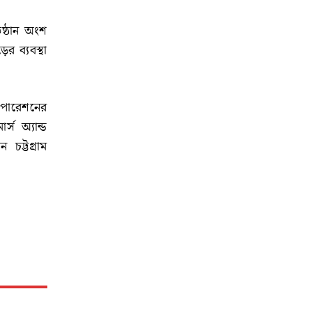
িষ্ঠান অংশ
র ব্যবস্থা
করপোরেশনের
স অ্যান্ড
চট্টগ্রাম