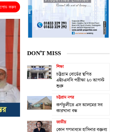
নলোড করুন
DON'T MISS
শিক্ষা
চট্টগ্রাম বোর্ডের স্থগিত
এইচএসসি পরীক্ষা ২০ আগস্ট
শুরু
চট্টগ্রাম নগর
কর্ণফুলীতে এস আলমের সব
কারখানা বন্ধ
জাতীয়
কোন গণমাধ্যম হাসিনার বক্তব্য