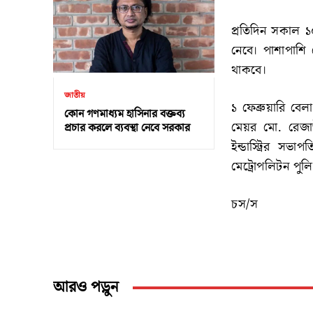
প্রতিদিন সকাল ১০
নেবে। পাশাপাশি ক
থাকবে।
জাতীয়
১ ফেব্রুয়ারি বে
কোন গণমাধ্যম হাসিনার বক্তব্য
মেয়র মো. রেজা
প্রচার করলে ব্যবস্থা নেবে সরকার
ইন্ডাস্ট্রির সভ
মেট্রোপলিটন পুল
চস/স
আরও পড়ুন