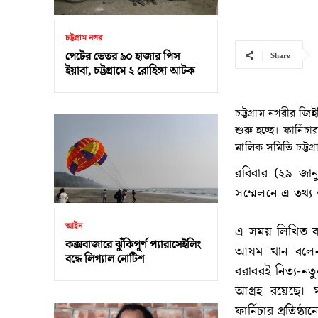
চট্টগ্রাম নগর
পেটের ভেতর ৯০ হাজার পিস
Share
ইয়াবা, চট্টগ্রামে ২ রোহিঙ্গা আটক
চট্টগ্রাম নগরীর জি
শুরু হচ্ছে। ফার্নি
মালিক সমিতি চট্টগ্
রবিবার (২৯ জান
সম্মেলনে এ তথ্য
আইন
এ সময় লিখিত বক
কক্সবাজারে ঝুঁকিপূর্ণ প্যারাসেইলিং
আযম খান বলেন, 
বন্ধে লিগ্যাল নোটিশ
বরাবরই নিত্য-নত
আগ্রহ রয়েছে। 
ফার্নিচার প্রতিষ