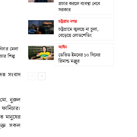
প্রচার করলে ব্যবস্থা নেবে
সরকার
চট্টগ্রাম নগর
চট্টগ্রামে জ্বলছে না চুলা,
বেড়েছে লোডশেডিং
আইন
নিচার মেলা
ডেভিড ইমনের ১০ দিনের
চার শিল্প
রিমান্ড মঞ্জুর
জিত সংবাদ
মো. নুরুল
ার্নিচার।
তে মানুষের
ুক্ত সকল