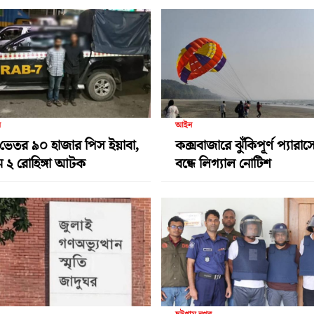
র
আইন
ভেতর ৯০ হাজার পিস ইয়াবা,
কক্সবাজারে ঝুঁকিপূর্ণ প্যারা
ামে ২ রোহিঙ্গা আটক
বন্ধে লিগ্যাল নোটিশ