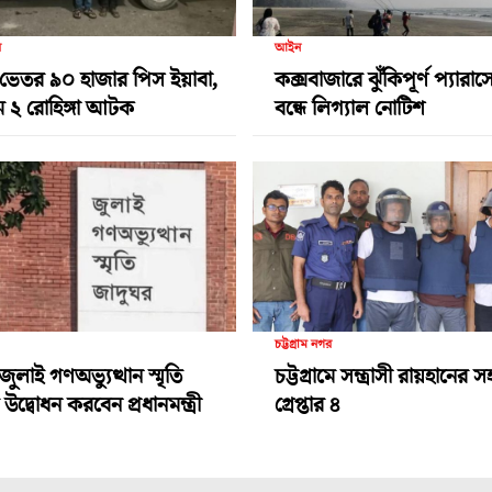
র
আইন
ভেতর ৯০ হাজার পিস ইয়াবা,
কক্সবাজারে ঝুঁকিপূর্ণ প্যারা
ামে ২ রোহিঙ্গা আটক
বন্ধে লিগ্যাল নোটিশ
চট্টগ্রাম নগর
জুলাই গণঅভ্যুত্থান স্মৃতি
চট্টগ্রামে সন্ত্রাসী রায়হানের
উদ্বোধন করবেন প্রধানমন্ত্রী
গ্রেপ্তার ৪