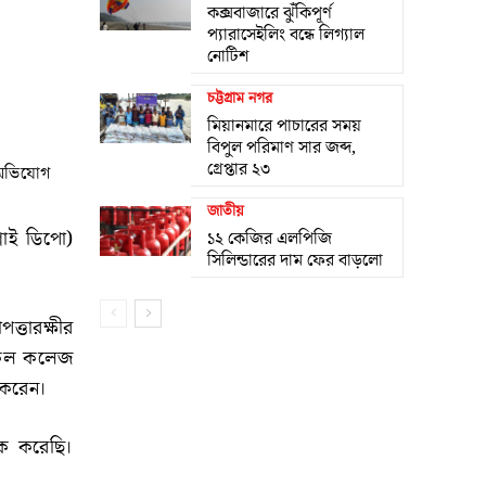
কক্সবাজারে ঝুঁকিপূর্ণ
প্যারাসেইলিং বন্ধে লিগ্যাল
নোটিশ
চট্টগ্রাম নগর
মিয়ানমারে পাচারের সময়
বিপুল পরিমাণ সার জব্দ,
গ্রেপ্তার ২৩
র অভিযোগ
জাতীয়
লাই ডিপো)
১২ কেজির এলপিজি
সিলিন্ডারের দাম ফের বাড়লো
ত্তারক্ষীর
িকেল কলেজ
 করেন।
ক করেছি।