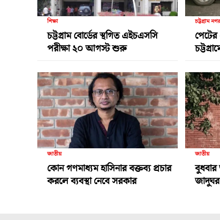
শিক্ষা
চট্টগ্রাম নগ
চট্টগ্রাম বোর্ডের স্থগিত এইচএসসি
পেটের 
পরীক্ষা ২০ আগস্ট শুরু
চট্টগ্র
জাতীয়
জাতীয়
কোন গণমাধ্যম হাসিনার বক্তব্য প্রচার
বুধবার 
করলে ব্যবস্থা নেবে সরকার
জাদুঘর 