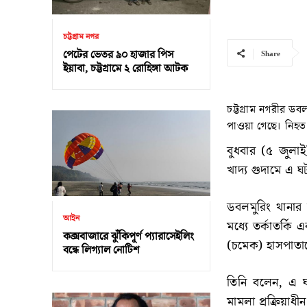
চট্টগ্রাম নগর
পেটের ভেতর ৯০ হাজার পিস
Share
ইয়াবা, চট্টগ্রামে ২ রোহিঙ্গা আটক
চট্টগ্রাম নগরীর ডব
পাওয়া গেছে। নিহত
বুধবার (৫ জুলাই
খাদ্য গুদামে এ ঘ
ডবলমুরিং থানার ভ
আইন
মধ্যে তর্কাতর্
কক্সবাজারে ঝুঁকিপূর্ণ প্যারাসেইলিং
(চমেক) হাসপাতা
বন্ধে লিগ্যাল নোটিশ
তিনি বলেন, এ 
মামলা প্রক্রিয়াধীন