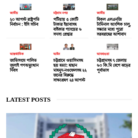
জাতীয়
চট্টগ্রাম নগর
জাতীয়
২০ আগস্ট রাষ্ট্রপতি
পটিয়ায় ৫ কোটি
বিকল এলএনজি
নির্বাচন : ইসি সচিব
টাকার ইয়াবাসহ
টার্মিনাল আংশিক চালু,
বাইকার গ্যাংয়ের ৬
সন্ধ্যার মধ্যে পুরো
সদস্য গ্রেপ্তার
সরবরাহের আশাবাদ
আন্তর্জাতিক
আইন
আবহাওয়া
জাতিসংঘে পালিত
চট্টগ্রামে ওয়াসিমসহ
চট্টগ্রামসহ ৭ জেলায়
জুলাই গণঅভ্যুত্থান
ছয় হত্যা: হাছান
৬০ কি.মি বেগে ঝড়ের
দিবস
মাহমুদ-নওফেলসহ ২২
পূর্বাভাস
জনের বিরুদ্ধে
সাক্ষ্যগ্রহণ ২৪ আগস্ট
LATEST POSTS