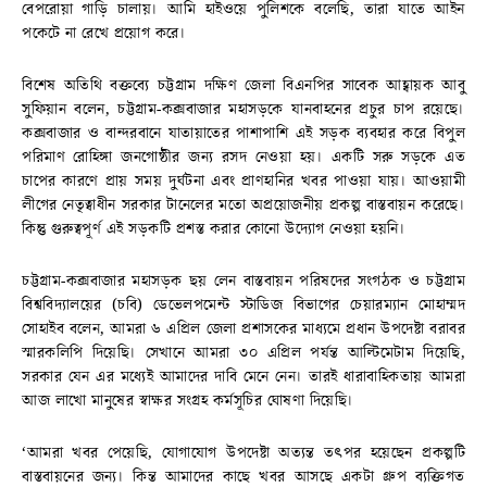
বেপরোয়া গাড়ি চালায়। আমি হাইওয়ে পুলিশকে বলেছি, তারা যাতে আইন
পকেটে না রেখে প্রয়োগ করে।
বিশেষ অতিথি বক্তব্যে চট্টগ্রাম দক্ষিণ জেলা বিএনপির সাবেক আহ্বায়ক আবু
সুফিয়ান বলেন, চট্টগ্রাম-কক্সবাজার মহাসড়কে যানবাহনের প্রচুর চাপ রয়েছে।
কক্সবাজার ও বান্দরবানে যাতায়াতের পাশাপাশি এই সড়ক ব্যবহার করে বিপুল
পরিমাণ রোহিঙ্গা জনগোষ্ঠীর জন্য রসদ নেওয়া হয়। একটি সরু সড়কে এত
চাপের কারণে প্রায় সময় দুর্ঘটনা এবং প্রাণহানির খবর পাওয়া যায়। আওয়ামী
লীগের নেতৃত্বাধীন সরকার টানেলের মতো অপ্রয়োজনীয় প্রকল্প বাস্তবায়ন করেছে।
কিন্তু গুরুত্বপূর্ণ এই সড়কটি প্রশস্ত করার কোনো উদ্যোগ নেওয়া হয়নি।
চট্টগ্রাম-কক্সবাজার মহাসড়ক ছয় লেন বাস্তবায়ন পরিষদের সংগঠক ও চট্টগ্রাম
বিশ্ববিদ্যালয়ের (চবি) ডেভেলপমেন্ট স্টাডিজ বিভাগের চেয়ারম্যান মোহাম্মদ
সোহাইব বলেন, আমরা ৬ এপ্রিল জেলা প্রশাসকের মাধ্যমে প্রধান উপদেষ্টা বরাবর
স্মারকলিপি দিয়েছি। সেখানে আমরা ৩০ এপ্রিল পর্যন্ত আল্টিমেটাম দিয়েছি,
সরকার যেন এর মধ্যেই আমাদের দাবি মেনে নেন। তারই ধারাবাহিকতায় আমরা
আজ লাখো মানুষের স্বাক্ষর সংগ্রহ কর্মসূচির ঘোষণা দিয়েছি।
‘আমরা খবর পেয়েছি, যোগাযোগ উপদেষ্টা অত্যন্ত তৎপর হয়েছেন প্রকল্পটি
বাস্তবায়নের জন্য। কিন্ত আমাদের কাছে খবর আসছে একটা গ্রুপ ব্যক্তিগত