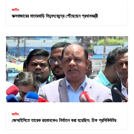
জাতীয়
কক্সবাজারের মাতারবাড়ি বিদ্যুৎকেন্দ্রে পৌঁছেছেন প্রধানমন্ত্রী
জাতীয়
জেআইসিতে তারেক রহমানকেও নির্যাতন করা হয়েছিল: চিফ প্রসিকিউটর