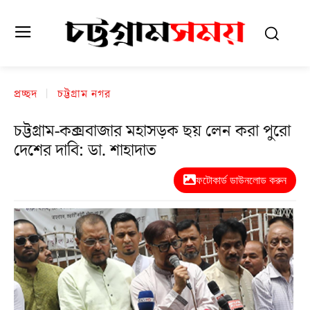
প্রচ্ছদ
চট্টগ্রাম নগর
চট্টগ্রাম-কক্সবাজার মহাসড়ক ছয় লেন করা পুরো
দেশের দাবি: ডা. শাহাদাত
ফটোকার্ড ডাউনলোড করুন