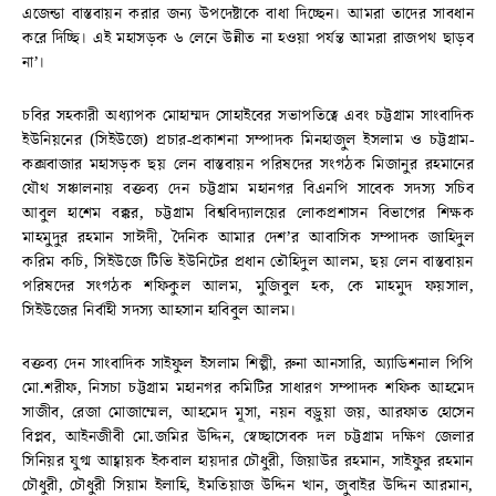
এজেন্ডা বাস্তবায়ন করার জন্য উপদেষ্টাকে বাধা দিচ্ছেন। আমরা তাদের সাবধান
করে দিচ্ছি। এই মহাসড়ক ৬ লেনে উন্নীত না হওয়া পর্যন্ত আমরা রাজপথ ছাড়ব
না’।
চবির সহকারী অধ্যাপক মোহাম্মদ সোহাইবের সভাপতিত্বে এবং চট্টগ্রাম সাংবাদিক
ইউনিয়নের (সিইউজে) প্রচার-প্রকাশনা সম্পাদক মিনহাজুল ইসলাম ও চট্টগ্রাম-
কক্সবাজার মহাসড়ক ছয় লেন বাস্তবায়ন পরিষদের সংগঠক মিজানুর রহমানের
যৌথ সঞ্চালনায় বক্তব্য দেন চট্টগ্রাম মহানগর বিএনপি সাবেক সদস্য সচিব
আবুল হাশেম বক্কর, চট্টগ্রাম বিশ্ববিদ্যালয়ের লোকপ্রশাসন বিভাগের শিক্ষক
মাহমুদুর রহমান সাঈদী, দৈনিক আমার দেশ’র আবাসিক সম্পাদক জাহিদুল
করিম কচি, সিইউজে টিভি ইউনিটের প্রধান তৌহিদুল আলম, ছয় লেন বাস্তবায়ন
পরিষদের সংগঠক শফিকুল আলম, মুজিবুল হক, কে মাহমুদ ফয়সাল,
সিইউজের নির্বাহী সদস্য আহসান হাবিবুল আলম।
বক্তব্য দেন সাংবাদিক সাইফুল ইসলাম শিল্পী, রুনা আনসারি, অ্যাডিশনাল পিপি
মো.শরীফ, নিসচা চট্টগ্রাম মহানগর কমিটির সাধারণ সম্পাদক শফিক আহমেদ
সাজীব, রেজা মোজাম্মেল, আহমেদ মূসা, নয়ন বড়ুয়া জয়, আরফাত হোসেন
বিপ্লব, আইনজীবী মো.জমির উদ্দিন, স্বেচ্ছাসেবক দল চট্টগ্রাম দক্ষিণ জেলার
সিনিয়র যুগ্ম আহ্বায়ক ইকবাল হায়দার চৌধুরী, জিয়াউর রহমান, সাইফুর রহমান
চৌধুরী, চৌধুরী সিয়াম ইলাহি, ইমতিয়াজ উদ্দিন খান, জুবাইর উদ্দিন আরমান,