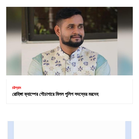
চট্টগ্রাম
রোহিঙ্গা ক্যাম্পের শৌচাগারে মিলল পুলিশ সদস্যের মরদেহ