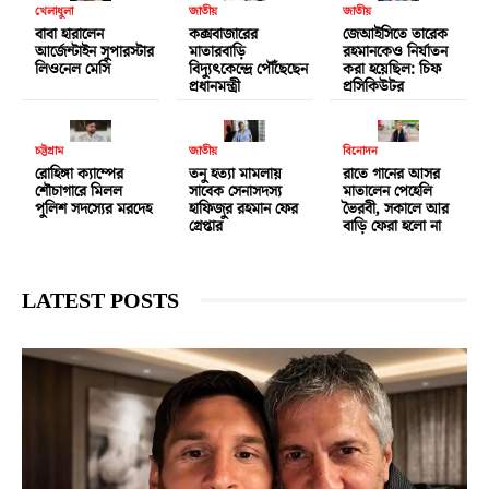
খেলাধুলা
জাতীয়
জাতীয়
বাবা হারালেন
কক্সবাজারের
জেআইসিতে তারেক
আর্জেন্টাইন সুপারস্টার
মাতারবাড়ি
রহমানকেও নির্যাতন
লিওনেল মেসি
বিদ্যুৎকেন্দ্রে পৌঁছেছেন
করা হয়েছিল: চিফ
প্রধানমন্ত্রী
প্রসিকিউটর
চট্টগ্রাম
জাতীয়
বিনোদন
রোহিঙ্গা ক্যাম্পের
তনু হত্যা মামলায়
রাতে গানের আসর
শৌচাগারে মিলল
সাবেক সেনাসদস্য
মাতালেন পেহেলি
পুলিশ সদস্যের মরদেহ
হাফিজুর রহমান ফের
ভৈরবী, সকালে আর
গ্রেপ্তার
বাড়ি ফেরা হলো না
LATEST POSTS