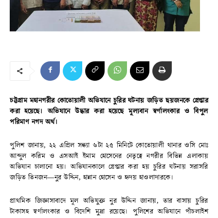
চট্টগ্রাম মহানগরীর কোতোয়ালী অভিযানে চুরির ঘটনায় জড়িত ছয়জনকে গ্রেপ্তার
করা হয়েছে। অভিযানে উদ্ধার করা হয়েছে মূল্যবান স্বর্ণালংকার ও বিপুল
পরিমাণ নগদ অর্থ।
পুলিশ জানায়, ২২ এপ্রিল সন্ধ্যা ৬টা ২৫ মিনিটে কোতোয়ালী থানার ওসি মোঃ
আব্দুল করিম ও এসআই ইমাম হোসেনের নেতৃত্বে নগরীর বিভিন্ন এলাকায়
অভিযান চালানো হয়। অভিযানকালে গ্রেপ্তার করা হয় চুরির ঘটনায় সরাসরি
জড়িত তিনজন—নুর উদ্দিন, হান্নান হোসেন ও হৃদয় হাওলাদারকে।
প্রাথমিক জিজ্ঞাসাবাদে মূল অভিযুক্ত নুর উদ্দিন জানায়, তার বাসায় চুরির
টাকাসহ স্বর্ণালংকার ও বিদেশি মুদ্রা রয়েছে। পুলিশের অভিযানে পাঁচলাইশ