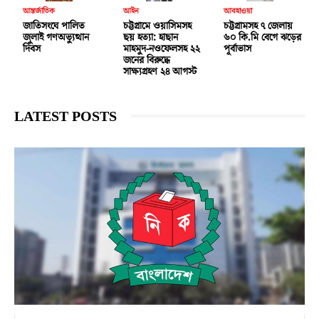
আন্তর্জাতিক
আইন
আবহাওয়া
জাতিসংঘে পালিত
চট্টগ্রামে ওয়াসিমসহ
চট্টগ্রামসহ ৭ জেলায়
জুলাই গণঅভ্যুত্থান
ছয় হত্যা: হাছান
৬০ কি.মি বেগে ঝড়ের
দিবস
মাহমুদ-নওফেলসহ ২২
পূর্বাভাস
জনের বিরুদ্ধে
সাক্ষ্যগ্রহণ ২৪ আগস্ট
LATEST POSTS