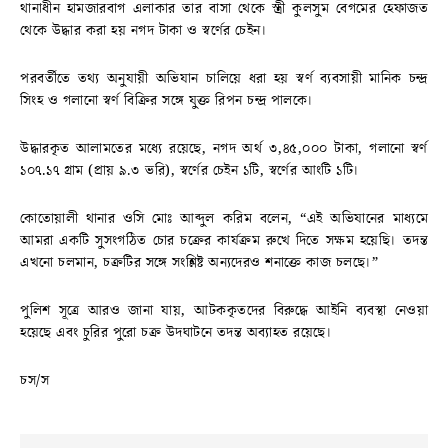
থানাধীন হামজারবাগ এলাকার তার বাসা থেকে স্ত্রী কুলসুম বেগমের হেফাজত
থেকে উদ্ধার করা হয় নগদ টাকা ও স্বর্ণের চেইন।
পরবর্তীতে তথ্য অনুযায়ী অভিযান চালিয়ে ধরা হয় স্বর্ণ ব্যবসায়ী মানিক চন্দ্র
সিংহ ও গলানো স্বর্ণ বিক্রির সঙ্গে যুক্ত রিপন চন্দ্র পালকে।
উদ্ধারকৃত আলামতের মধ্যে রয়েছে, নগদ অর্থ ৩,৪৫,০০০ টাকা, গলানো স্বর্ণ
১০৭.১৭ গ্রাম (প্রায় ৯.৩ ভরি), স্বর্ণের চেইন ১টি, স্বর্ণের আংটি ১টি।
কোতোয়ালী থানার ওসি মোঃ আব্দুল করিম বলেন, “এই অভিযানের মাধ্যমে
আমরা একটি সুসংগঠিত চোর চক্রের কার্যক্রম রুখে দিতে সক্ষম হয়েছি। তদন্ত
এখনো চলমান, চক্রটির সঙ্গে সংশ্লিষ্ট অন্যদেরও শনাক্তে কাজ চলছে।”
পুলিশ সূত্রে আরও জানা যায়, আটককৃতদের বিরুদ্ধে আইনি ব্যবস্থা নেওয়া
হয়েছে এবং চুরির পুরো চক্র উদঘাটনে তদন্ত অব্যাহত রয়েছে।
চস/স