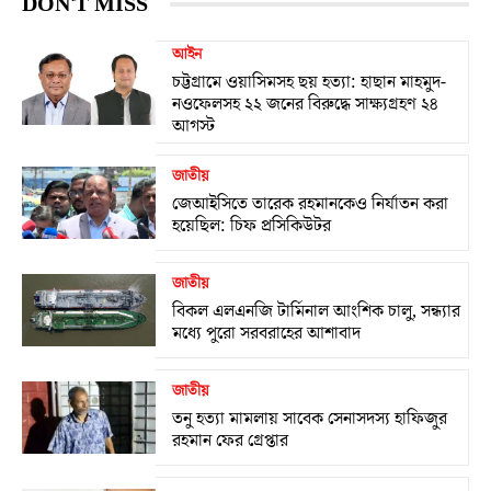
DON'T MISS
আইন
চট্টগ্রামে ওয়াসিমসহ ছয় হত্যা: হাছান মাহমুদ-
নওফেলসহ ২২ জনের বিরুদ্ধে সাক্ষ্যগ্রহণ ২৪
আগস্ট
জাতীয়
জেআইসিতে তারেক রহমানকেও নির্যাতন করা
হয়েছিল: চিফ প্রসিকিউটর
জাতীয়
বিকল এলএনজি টার্মিনাল আংশিক চালু, সন্ধ্যার
মধ্যে পুরো সরবরাহের আশাবাদ
জাতীয়
তনু হত্যা মামলায় সাবেক সেনাসদস্য হাফিজুর
রহমান ফের গ্রেপ্তার