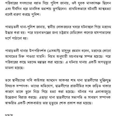
পরিবারের সদস্যদের বরাত দিয়ে পুলিশ জানায়, ওই যুবক মাদকাসক্ত ছিলেন
এবং দীর্ঘদিন ধরে মানসিক হতাশায় ভুগছিলেন। প্রাথমিকভাবে ঘটনাটি আত্মহত্যা
বলেই ধারণা করছে পুলিশ।
পাহাড়তলী থানা-পুলিশ জানায়, স্থানীয় লোকজনের খবরে ঘটনাস্থলে গিয়ে মরদেহ
উদ্ধার করা হয়। পরে ময়নাতদন্তের জন্য চট্টগ্রাম মেডিকেল কলেজ হাসপাতালের
মর্গে পাঠানো হয়।
পাহাড়তলী থানার উপপরিদর্শক (এসআই) মাসুদুর রহমান বলেন, মরদেহে কোনো
আঘাতের চিহ্ন পাওয়া যায়নি। নিয়ম অনুযায়ী ময়নাতদন্ত সম্পন্ন হয়েছে। পরে
পরিবারের কাছে মরদেহ হস্তান্তর করা হয়েছে। এ ঘটনায় থানায় একটি অপমৃত্যুর
মামলা হয়েছে।
তবে স্থানীয়দের দাবি কাউসার আহমেদ আকবর শাহ থানা ছাত্রলীগের মুক্তিযুদ্ধ
বিষয়ক সম্পাদক। তাদের অভিযোগ, ছাত্রলীগের রাজনীতির সঙ্গে জড়িত থাকার
কারণে তাকে তুলে নিয়ে গিয়ে হত্যা করা হয়েছে। ঘটনার পর এলাকাজুড়ে
উত্তেজনা বিরাজ করছে। এছাড়া থানা ছাত্রলীগের সভাপতি ও সাধারণ সম্পাদক
স্বাক্ষরিত একটি শোকবার্তায় তার মৃত্যুতে শোক প্রকাশ করা হয়েছে।
চস/স