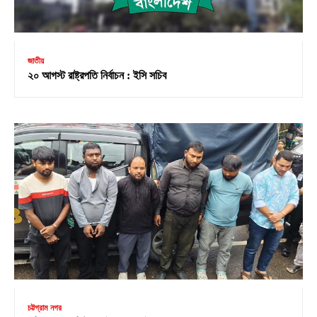
জাতীয়
২০ আগস্ট রাষ্ট্রপতি নির্বাচন : ইসি সচিব
চট্টগ্রাম নগর