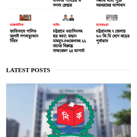
বাইকার গ্যাংয়ের ৬
সন্ধ্যার মধ্যে পুরো
সদস্য গ্রেপ্তার
সরবরাহের আশাবাদ
আন্তর্জাতিক
আইন
আবহাওয়া
জাতিসংঘে পালিত
চট্টগ্রামে ওয়াসিমসহ
চট্টগ্রামসহ ৭ জেলায়
জুলাই গণঅভ্যুত্থান
ছয় হত্যা: হাছান
৬০ কি.মি বেগে ঝড়ের
দিবস
মাহমুদ-নওফেলসহ ২২
পূর্বাভাস
জনের বিরুদ্ধে
সাক্ষ্যগ্রহণ ২৪ আগস্ট
LATEST POSTS