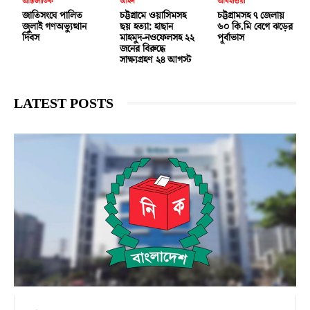
আন্তর্জাতিক
আইন
আবহাওয়া
জাতিসংঘে পালিত
চট্টগ্রামে ওয়াসিমসহ
চট্টগ্রামসহ ৭ জেলায়
জুলাই গণঅভ্যুত্থান
ছয় হত্যা: হাছান
৬০ কি.মি বেগে ঝড়ের
দিবস
মাহমুদ-নওফেলসহ ২২
পূর্বাভাস
জনের বিরুদ্ধে
সাক্ষ্যগ্রহণ ২৪ আগস্ট
LATEST POSTS