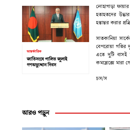
লোহাগাড়া ফায়ার 
হতাহতদের উদ্ধা
হস্তান্তর করার প্র
সাতকানিয়া সার্
বেপরোয়া গতির দুই
আন্তর্জাতিক
এতে দুটি বাসই 
জাতিসংঘে পালিত জুলাই
কমপ্লেক্সে মারা 
গণঅভ্যুত্থান দিবস
চস/স
আরও পড়ুন