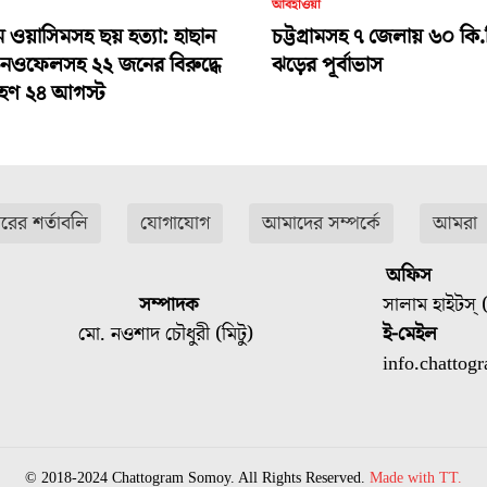
আবহাওয়া
ামে ওয়াসিমসহ ছয় হত্যা: হাছান
চট্টগ্রামসহ ৭ জেলায় ৬০ কি.
-নওফেলসহ ২২ জনের বিরুদ্ধে
ঝড়ের পূর্বাভাস
গ্রহণ ২৪ আগস্ট
ারের শর্তাবলি
যোগাযোগ
আমাদের সম্পর্কে
আমরা
অফিস
সম্পাদক
সালাম হাইটস্ (
মো. নওশাদ চৌধুরী (মিটু)
ই-মেইল
info.chatto
© 2018-2024 Chattogram Somoy. All Rights Reserved.
Made with TT.