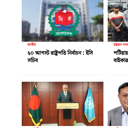
জাতীয়
চট্টগ্রাম নগ
২০ আগস্ট রাষ্ট্রপতি নির্বাচন : ইসি
পটিয়ায়
সচিব
বাইকার 