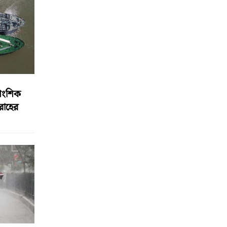
আংশিক
বরাহের