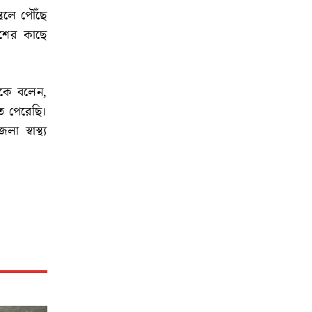
থলে পৌঁছে
িশের কাছে
টকে বলেন,
তে পেরেছি।
স্বাস্থ্য