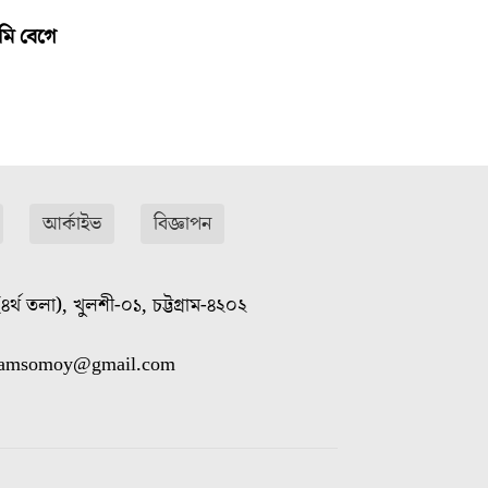
মি বেগে
আর্কাইভ
বিজ্ঞাপন
৪র্থ তলা), খুলশী-০১, চট্টগ্রাম-৪২০২
gramsomoy@gmail.com