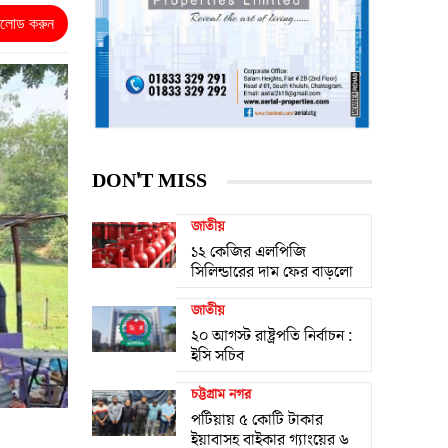
নলোড করুন
DON'T MISS
জাতীয়
১২ কেজির এলপিজি
সিলিন্ডারের দাম ফের বাড়লো
জাতীয়
২০ আগস্ট রাষ্ট্রপতি নির্বাচন :
ইসি সচিব
চট্টগ্রাম নগর
পটিয়ায় ৫ কোটি টাকার
ইয়াবাসহ বাইকার গ্যাংয়ের ৬