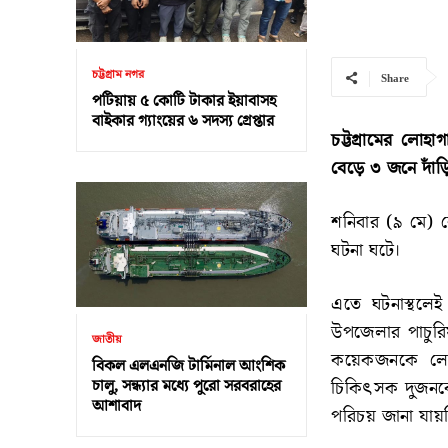
চট্টগ্রাম নগর
Share
পটিয়ায় ৫ কোটি টাকার ইয়াবাসহ
বাইকার গ্যাংয়ের ৬ সদস্য গ্রেপ্তার
চট্টগ্রামের লোহ
বেড়ে ৩ জনে দাঁড়
শনিবার (৯ মে) 
ঘটনা ঘটে।
এতে ঘটনাস্থলেই
উপজেলার পাচুরি
জাতীয়
কয়েকজনকে লোহাগ
বিকল এলএনজি টার্মিনাল আংশিক
চালু, সন্ধ্যার মধ্যে পুরো সরবরাহের
চিকিৎসক দুজনকে
আশাবাদ
পরিচয় জানা যায়