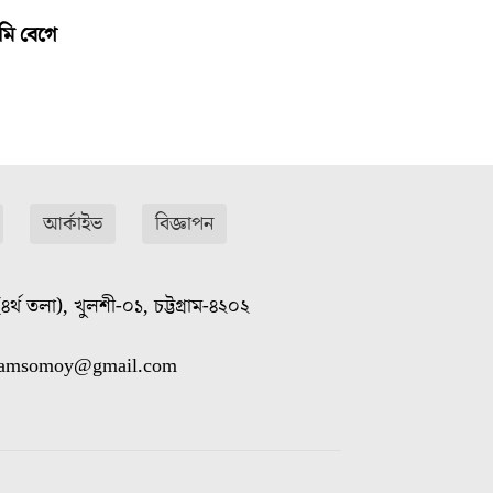
মি বেগে
আর্কাইভ
বিজ্ঞাপন
৪র্থ তলা), খুলশী-০১, চট্টগ্রাম-৪২০২
gramsomoy@gmail.com