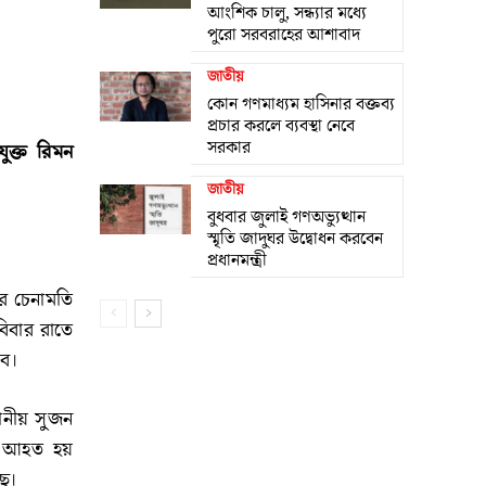
আংশিক চালু, সন্ধ্যার মধ্যে
পুরো সরবরাহের আশাবাদ
জাতীয়
কোন গণমাধ্যম হাসিনার বক্তব্য
প্রচার করলে ব্যবস্থা নেবে
সরকার
ুক্ত রিমন
জাতীয়
বুধবার জুলাই গণঅভ্যুত্থান
স্মৃতি জাদুঘর উদ্বোধন করবেন
প্রধানমন্ত্রী
ার চেনামতি
িবার রাতে
বে।
থানীয় সুজন
তর আহত হয়
ছে।