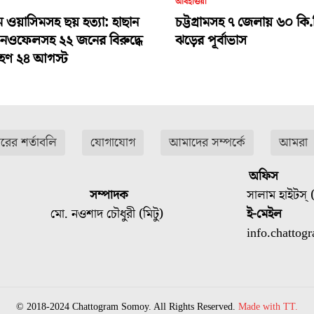
আবহাওয়া
ামে ওয়াসিমসহ ছয় হত্যা: হাছান
চট্টগ্রামসহ ৭ জেলায় ৬০ কি.
-নওফেলসহ ২২ জনের বিরুদ্ধে
ঝড়ের পূর্বাভাস
গ্রহণ ২৪ আগস্ট
ারের শর্তাবলি
যোগাযোগ
আমাদের সম্পর্কে
আমরা
অফিস
সম্পাদক
সালাম হাইটস্ (
মো. নওশাদ চৌধুরী (মিটু)
ই-মেইল
info.chatto
© 2018-2024 Chattogram Somoy. All Rights Reserved.
Made with TT.