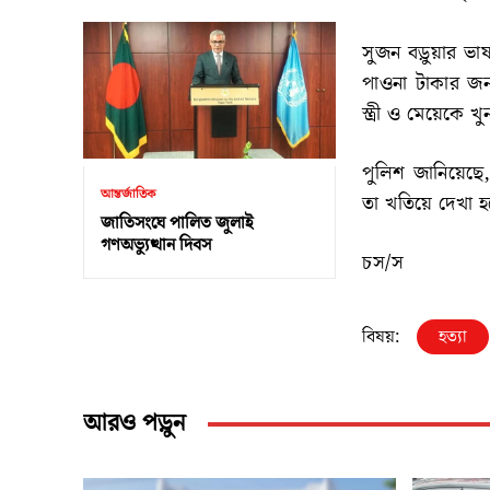
সুজন বড়ুয়ার ভাষ
পাওনা টাকার জন্
স্ত্রী ও মেয়েকে 
পুলিশ জানিয়েছে,
আন্তর্জাতিক
তা খতিয়ে দেখা হ
জাতিসংঘে পালিত জুলাই
গণঅভ্যুত্থান দিবস
চস/স
বিষয়:
হত্যা
আরও পড়ুন