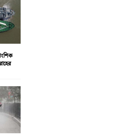
আংশিক
বরাহের