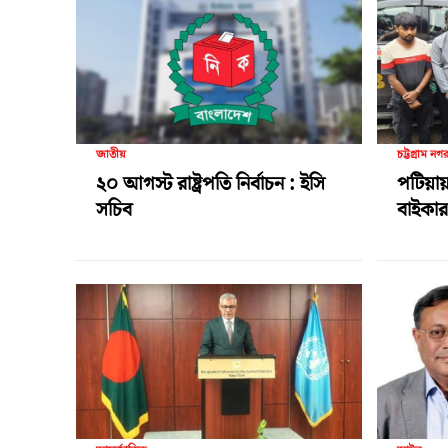
জাতীয়
চট্টগ্রাম নগ
২০ আগস্ট রাষ্ট্রপতি নির্বাচন : ইসি
পটিয়ায়
সচিব
বাইকার 