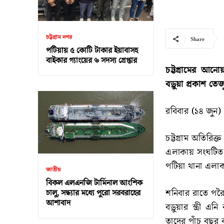
চট্টগ্রাম নগর
Share
পটিয়ায় ৫ কোটি টাকার ইয়াবাসহ
বাইকার গ্যাংয়ের ৬ সদস্য গ্রেপ্তার
চট্টগ্রামের আন
বড়ুয়া প্রকাশ তেজু
রবিবার (১৪ জুন) 
চট্টগ্রাম অতিরিক
এলাকায় সংঘটিত ম
পটিয়া থানা এলাকা
জাতীয়
বিকল এলএনজি টার্মিনাল আংশিক
শনিবার রাতে পরৈ
চালু, সন্ধ্যার মধ্যে পুরো সরবরাহের
আশাবাদ
বড়ুয়ার স্ত্রী এ
তাদের পাঁচ বছর 