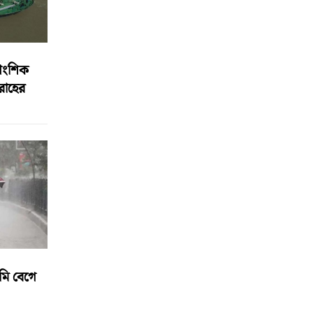
আংশিক
বরাহের
মি বেগে