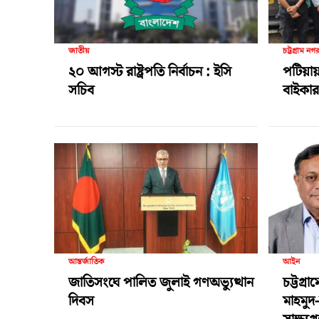
জাতীয়
চট্টগ্রাম নগ
২০ আগস্ট রাষ্ট্রপতি নির্বাচন : ইসি
পটিয়ায়
সচিব
বাইকার 
আন্তর্জাতিক
আইন
জাতিসংঘে পালিত জুলাই গণঅভ্যুত্থান
চট্টগ্র
দিবস
মাহমুদ