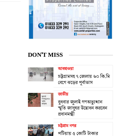
DON'T MISS
আবহাওয়া
চট্টগ্রামসহ ৭ জেলায় ৬০ কি.মি
বেগে ঝড়ের পূর্বাভাস
জাতীয়
বুধবার জুলাই গণঅভ্যুত্থান
স্মৃতি জাদুঘর উদ্বোধন করবেন
প্রধানমন্ত্রী
চট্টগ্রাম নগর
পটিয়ায় ৫ কোটি টাকার