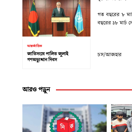
গত বছরের ৮ মার
বছরের ১৮ মার্চ দ
আন্তর্জাতিক
জাতিসংঘে পালিত জুলাই
চস/আজহার
গণঅভ্যুত্থান দিবস
আরও পড়ুন