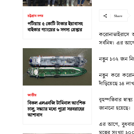
চট্টগ্রাম নগর
Share
পটিয়ায় ৫ কোটি টাকার ইয়াবাসহ
বাইকার গ্যাংয়ের ৬ সদস্য গ্রেপ্তার
করোনাভাইরাসে আ
সর্বনিম্ন। এর আ
নতুন ১০২ জন নিয়
নতুন করে করোনা
দাঁড়িয়েছে ১৪ ল
জাতীয়
বৃহস্পতিবার স্ব
বিকল এলএনজি টার্মিনাল আংশিক
জানানো হয়েছে।
চালু, সন্ধ্যার মধ্যে পুরো সরবরাহের
আশাবাদ
এর আগে, বুধবার
মৃতের সংখ্যা ২০০