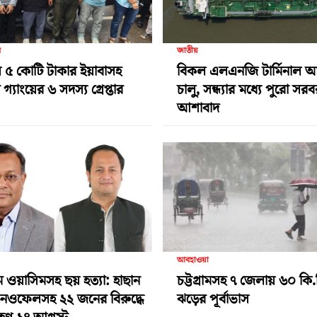
র
জাতীয়
 ৫ কোটি টাকার ইয়াবাসহ
বিকল এলএনজি টার্মিনাল 
গ্যাংয়ের ৬ সদস্য গ্রেপ্তার
চালু, সন্ধ্যার মধ্যে পুরো সর
আশাবাদ
আবহাওয়া
ামে ওয়াসিমসহ ছয় হত্যা: হাছান
চট্টগ্রামসহ ৭ জেলায় ৬০ কি.
-নওফেলসহ ২২ জনের বিরুদ্ধে
ঝড়ের পূর্বাভাস