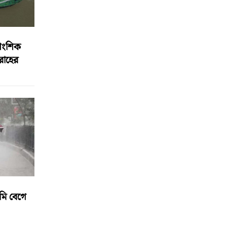
আংশিক
বরাহের
মি বেগে