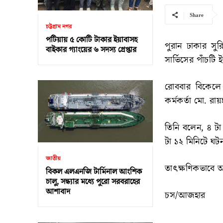
Share
চট্টগ্রাম নগর
পটিয়ায় ৫ কোটি টাকার ইয়াবাসহ
পুরান ঢাকার সু
বাইকার গ্যাংয়ের ৬ সদস্য গ্রেপ্তার
সার্ভিসের পাঁচট
রোববার বিকেলে 
কর্মকর্তা মো. রায
তিনি বলেন, ৪ টা
টা ১২ মিনিটে ঘটন
জাতীয়
তাৎক্ষণিকভাবে আ
বিকল এলএনজি টার্মিনাল আংশিক
চালু, সন্ধ্যার মধ্যে পুরো সরবরাহের
আশাবাদ
চস/আজহার