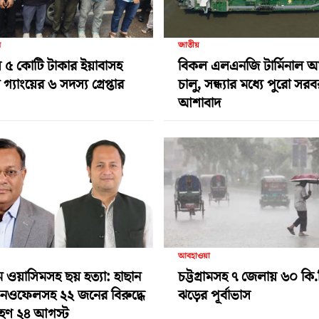
র
জাতীয়
 ৫ কোটি টাকার ইয়াবাসহ
বিকল এলএনজি টার্মিনাল 
গ্যাংয়ের ৬ সদস্য গ্রেপ্তার
চালু, সন্ধ্যার মধ্যে পুরো সর
আশাবাদ
আবহাওয়া
ামে ওয়াসিমসহ ছয় হত্যা: হাছান
চট্টগ্রামসহ ৭ জেলায় ৬০ কি.
-নওফেলসহ ২২ জনের বিরুদ্ধে
ঝড়ের পূর্বাভাস
গ্রহণ ২৪ আগস্ট