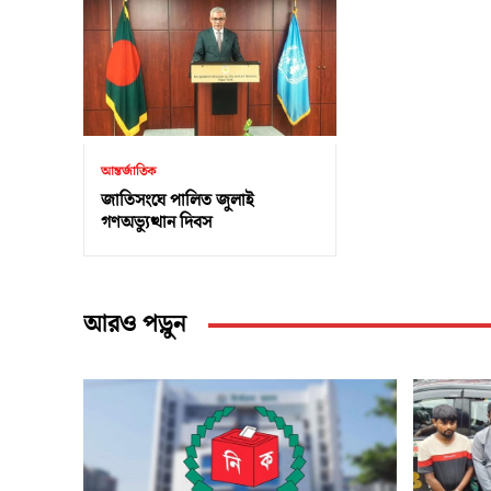
আন্তর্জাতিক
জাতিসংঘে পালিত জুলাই
গণঅভ্যুত্থান দিবস
আরও পড়ুন