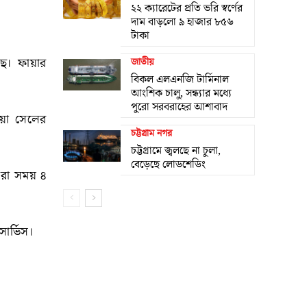
২২ ক্যারেটের প্রতি ভরি স্বর্ণের
দাম বাড়লো ৯ হাজার ৮৫৬
টাকা
ছে। ফায়ার
জাতীয়
বিকল এলএনজি টার্মিনাল
আংশিক চালু, সন্ধ্যার মধ্যে
পুরো সরবরাহের আশাবাদ
য়া সেলের
চট্টগ্রাম নগর
চট্টগ্রামে জ্বলছে না চুলা,
বেড়েছে লোডশেডিং
ীরা সময় ৪
ার্ভিস।