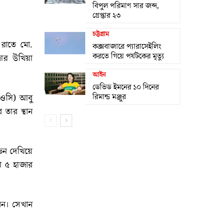
বিপুল পরিমাণ সার জব্দ,
গ্রেপ্তার ২৩
চট্টগ্রাম
 রাতে মো.
কক্সবাজারে প্যারাসেইলিং
করতে গিয়ে পর্যটকের মৃত্যু
ার উখিয়া
আইন
ডেভিড ইমনের ১০ দিনের
রিমান্ড মঞ্জুর
 (ওসি) আবু
তার স্থান
ভন দেখিয়ে
কা ৫ হাজার
মেন। সেখান