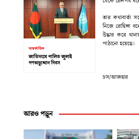
থেকে রেলপথ ধরে 
তার কথাবার্তা
নিজে রোহিঙ্গা 
উদ্ধার করে থানা
পাঠানো হয়েছে।
আন্তর্জাতিক
জাতিসংঘে পালিত জুলাই
গণঅভ্যুত্থান দিবস
চস/আজহার
আরও পড়ুন