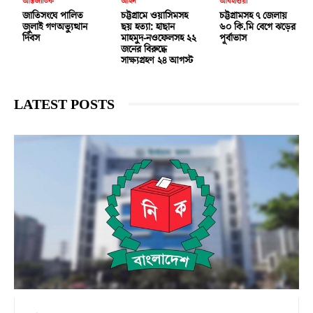
আন্তর্জাতিক
আইন
আবহাওয়া
জাতিসংঘে পালিত
চট্টগ্রামে ওয়াসিমসহ
চট্টগ্রামসহ ৭ জেলায়
জুলাই গণঅভ্যুত্থান
ছয় হত্যা: হাছান
৬০ কি.মি বেগে ঝড়ের
দিবস
মাহমুদ-নওফেলসহ ২২
পূর্বাভাস
জনের বিরুদ্ধে
সাক্ষ্যগ্রহণ ২৪ আগস্ট
LATEST POSTS