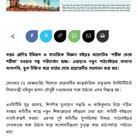
সপ্তম শ্রেণির ইতিহাস ও সামাজিক বিজ্ঞান বইয়ের আলোচিত ‘শরীফ থেকে
শরীফা’ হওয়ার গল্প পরিমার্জন হচ্ছে। এছাড়াও নতুন পাঠ্যবইয়ের অন্যান্য
অসংগতি, ভুল চিহ্নিত করে মার্চের শেষে প্রয়োজনীয় সংশোধন করা হবে।
সোমবার (৫ ফেব্রুয়ারি) বিকেলে রাজধানীর আন্তর্জাতিক মাতৃভাষা ইনস্টিটিউটে
শিক্ষামন্ত্রী মহিবুল হাসান চৌধুরী নওফেলের সঙ্গে বৈঠকে এসব সিদ্ধান্ত হয়।‌
এনসিটিবি সূত্র জানায়, শিগগির মূল্যায়ন পদ্ধতি ও কারিকুলাম নিয়ে গঠিত
সমন্বয় কমিটির কাছে নতুন শিক্ষাক্রমের বইগুলো দেয়া হবে। কমিটি বইগুলো
যাচাই-বাছাই করবে। এরপর দুই কমিটির সুপারিশের বিষয়ে পাঠ্যবইয়ের
লেখকদের সঙ্গে বৈঠক করে সংশোধনীগুলো চূড়ান্ত করে মাঠপর্যায়ে পাঠানো
হবে।