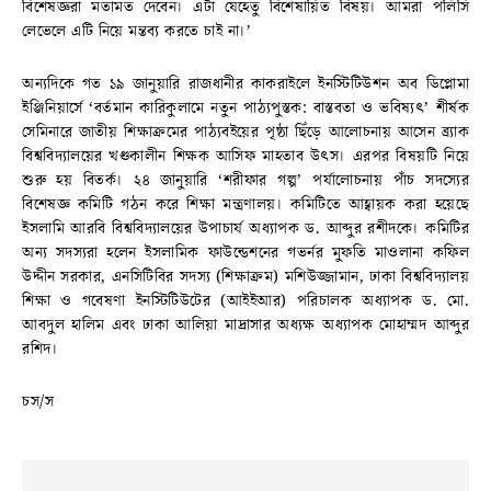
বিশেষজ্ঞরা মতামত দেবেন। এটা যেহেতু বিশেষায়িত বিষয়। আমরা পলিসি
লেভেলে এটি নিয়ে মন্তব্য করতে চাই না।’
অন্যদিকে গত ১৯ জানুয়ারি রাজধানীর কাকরাইলে ইনস্টিটিউশন অব ডিপ্লোমা
ইঞ্জিনিয়ার্সে ‘বর্তমান কারিকুলামে নতুন পাঠ্যপুস্তক: বাস্তবতা ও ভবিষ্যৎ’ শীর্ষক
সেমিনারে জাতীয় শিক্ষাক্রমের পাঠ্যবইয়ের পৃষ্ঠা ছিঁড়ে আলোচনায় আসেন ব্র্যাক
বিশ্ববিদ্যালয়ের খণ্ডকালীন শিক্ষক আসিফ মাহতাব উৎস। এরপর বিষয়টি নিয়ে
শুরু হয় বিতর্ক। ২৪ জানুয়ারি ‘শরীফার গল্প’ পর্যালোচনায় পাঁচ সদস্যের
বিশেষজ্ঞ কমিটি গঠন করে শিক্ষা মন্ত্রণালয়। কমিটিতে আহ্বায়ক করা হয়েছে
ইসলামি আরবি বিশ্ববিদ্যালয়ের উপাচার্য অধ্যাপক ড. আব্দুর রশীদকে। কমিটির
অন্য সদস্যরা হলেন ইসলামিক ফাউন্ডেশনের গভর্নর মুফতি মাওলানা কফিল
উদ্দীন সরকার, এনসিটিবির সদস্য (শিক্ষাক্রম) মশিউজ্জামান, ঢাকা বিশ্ববিদ্যালয়
শিক্ষা ও গবেষণা ইনস্টিটিউটের (আইইআর) পরিচালক অধ্যাপক ড. মো.
আবদুল হালিম এবং ঢাকা আলিয়া মাদ্রাসার অধ্যক্ষ অধ্যাপক মোহাম্মদ আব্দুর
রশিদ।
চস/স