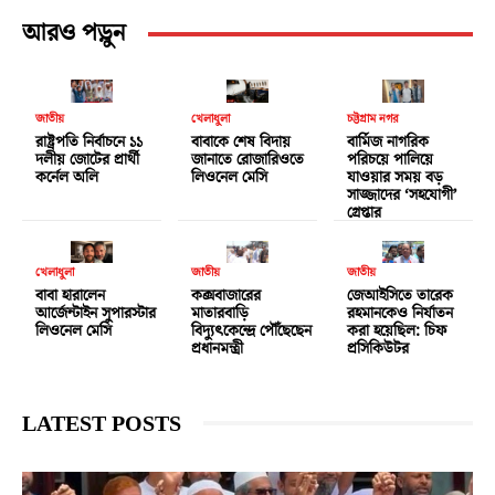
আরও পড়ুন
জাতীয়
খেলাধুলা
চট্টগ্রাম নগর
রাষ্ট্রপতি নির্বাচনে ১১
বাবাকে শেষ বিদায়
বার্মিজ নাগরিক
দলীয় জোটের প্রার্থী
জানাতে রোজারিওতে
পরিচয়ে পালিয়ে
কর্নেল অলি
লিওনেল মেসি
যাওয়ার সময় বড়
সাজ্জাদের ‘সহযোগী’
গ্রেপ্তার
খেলাধুলা
জাতীয়
জাতীয়
বাবা হারালেন
কক্সবাজারের
জেআইসিতে তারেক
আর্জেন্টাইন সুপারস্টার
মাতারবাড়ি
রহমানকেও নির্যাতন
লিওনেল মেসি
বিদ্যুৎকেন্দ্রে পৌঁছেছেন
করা হয়েছিল: চিফ
প্রধানমন্ত্রী
প্রসিকিউটর
LATEST POSTS