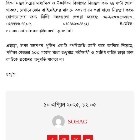
শিক্ষা মন্ত্রণালয়ের মাধ্যমিক ও উচ্চশিক্ষা বিভাগের নিয়ন্ত্রণ কক্ষ ২৪ ঘণ্টা খোলা
থাকবে, যেখানে ফোন বা ইমেইলের মাধ্যমে তথ্য প্রদান করা যাবে। নিয়ন্ত্রণ কক্ষে
যোগাযোগের জন্য নির্দিষ্ট নম্বরগুলো দেওয়া হয়েছে: ০২-২২৩৩৫৬৭৮০,
০১৭৭৭৭০৭৭০৫, ০১৭৪৯৯৩৪৪১২। ই-মেইল:
examcontrolroom@moedu.gov.bd।
এছাড়া, ঢাকা মহানগর পুলিশ একটি গণবিজ্ঞপ্তি জারি করে জানিয়ে দিয়েছে,
পরীক্ষা কেন্দ্রের ২০০ গজের মধ্যে শুধুমাত্র পরীক্ষার্থী ও সংশ্লিষ্ট ব্যক্তি ছাড়া অন্য
কাউকে প্রবেশের অনুমতি থাকবে না।
চস/স
১০ এপ্রিল ২০২৫, ১২:০৫
SOHAG