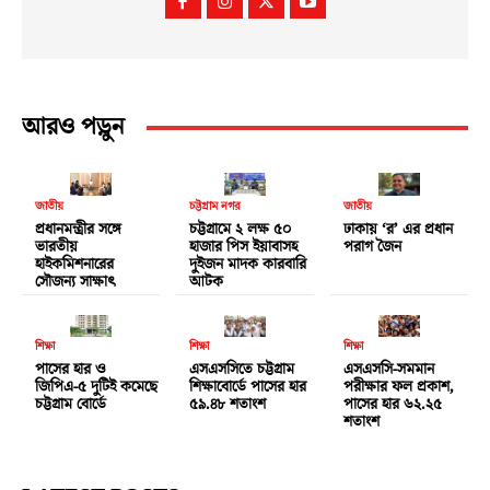
আরও পড়ুন
জাতীয়
চট্টগ্রাম নগর
জাতীয়
প্রধানমন্ত্রীর সঙ্গে
চট্টগ্রামে ২ লক্ষ ৫০
ঢাকায় ‘র’ এর প্রধান
ভারতীয়
হাজার পিস ইয়াবাসহ
পরাগ জৈন
হাইকমিশনারের
দুইজন মাদক কারবারি
সৌজন্য সাক্ষাৎ
আটক
শিক্ষা
শিক্ষা
শিক্ষা
পাসের হার ও
এসএসসিতে চট্টগ্রাম
এসএসসি-সমমান
জিপিএ-৫ দুটিই কমেছে
শিক্ষাবোর্ডে পাসের হার
পরীক্ষার ফল প্রকাশ,
চট্টগ্রাম বোর্ডে
৫৯.৪৮ শতাংশ
পাসের হার ৬২.২৫
শতাংশ