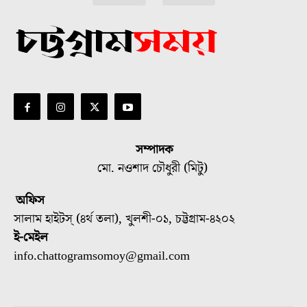
সম্পাদক
মো. নওশাদ চৌধুরী (মিটু)
অফিস
সালাম হাইটস্ (৪র্থ তলা), খুলশী-০১, চট্টগ্রাম-৪২০২
ই-মেইল
info.chattogramsomoy@gmail.com