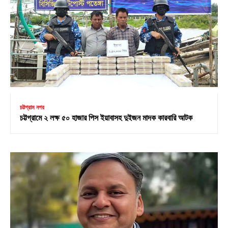
চট্টগ্রাম নগর
চট্টগ্রামে ২ লক্ষ ৫০ হাজার পিস ইয়াবাসহ দুইজন মাদক কারবারি আটক