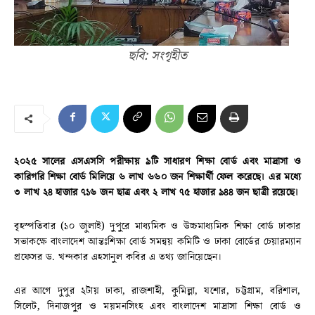
ছবি: সংগৃহীত
২০২৫ সালের এসএসসি পরীক্ষায় ৯টি সাধারণ শিক্ষা বোর্ড এবং মাদ্রাসা ও
কারিগরি শিক্ষা বোর্ড মিলিয়ে ৬ লাখ ৬৬০ জন শিক্ষার্থী ফেল করেছে। এর মধ্যে
৩ লাখ ২৪ হাজার ৭১৬ জন ছাত্র এবং ২ লাখ ৭৫ হাজার ৯৪৪ জন ছাত্রী রয়েছে।
বৃহস্পতিবার (১০ জুলাই) দুপুরে মাধ্যমিক ও উচ্চমাধ্যমিক শিক্ষা বোর্ড ঢাকার
সভাকক্ষে বাংলাদেশ আন্তঃশিক্ষা বোর্ড সমন্বয় কমিটি ও ঢাকা বোর্ডের চেয়ারম্যান
প্রফেসর ড. খন্দকার এহসানুল কবির এ তথ্য জানিয়েছেন।
এর আগে দুপুর ২টায় ঢাকা, রাজশাহী, কুমিল্লা, যশোর, চট্টগ্রাম, বরিশাল,
সিলেট, দিনাজপুর ও ময়মনসিংহ এবং বাংলাদেশ মাদ্রাসা শিক্ষা বোর্ড ও