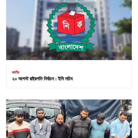
জাতীয়
২০ আগস্ট রাষ্ট্রপতি নির্বাচন : ইসি সচিব