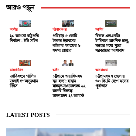
আরও পড়ুন
জাতীয়
চট্টগ্রাম নগর
জাতীয়
২০ আগস্ট রাষ্ট্রপতি
পটিয়ায় ৫ কোটি
বিকল এলএনজি
নির্বাচন : ইসি সচিব
টাকার ইয়াবাসহ
টার্মিনাল আংশিক চালু,
বাইকার গ্যাংয়ের ৬
সন্ধ্যার মধ্যে পুরো
সদস্য গ্রেপ্তার
সরবরাহের আশাবাদ
আন্তর্জাতিক
আইন
আবহাওয়া
জাতিসংঘে পালিত
চট্টগ্রামে ওয়াসিমসহ
চট্টগ্রামসহ ৭ জেলায়
জুলাই গণঅভ্যুত্থান
ছয় হত্যা: হাছান
৬০ কি.মি বেগে ঝড়ের
দিবস
মাহমুদ-নওফেলসহ ২২
পূর্বাভাস
জনের বিরুদ্ধে
সাক্ষ্যগ্রহণ ২৪ আগস্ট
LATEST POSTS