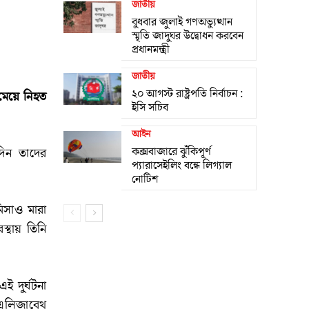
জাতীয়
বুধবার জুলাই গণঅভ্যুত্থান
স্মৃতি জাদুঘর উদ্বোধন করবেন
প্রধানমন্ত্রী
জাতীয়
২০ আগস্ট রাষ্ট্রপতি নির্বাচন :
 মেয়ে নিহত
ইসি সচিব
আইন
কক্সবাজারে ঝুঁকিপূর্ণ
দিন তাদের
প্যারাসেইলিং বন্ধে লিগ্যাল
নোটিশ
িসাও মারা
্থায় তিনি
ই দুর্ঘটনা
 এলিজাবেথ