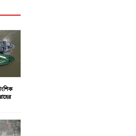
আংশিক
বরাহের