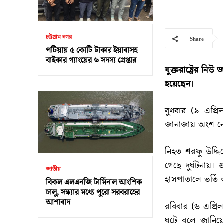
চট্টগ্রাম নগর
Share
পটিয়ায় ৫ কোটি টাকার ইয়াবাসহ
বাইকার গ্যাংয়ের ৬ সদস্য গ্রেপ্তার
যুক্তরাষ্ট্রের ন
হয়েছেন।
বুধবার (৯ এপ্র
জানাজায় অংশ নেন
নিহত শরফু উদ্দ
গেছে দুর্ঘটনায়।
জাতীয়
হাসপাতালে ভর্ত
বিকল এলএনজি টার্মিনাল আংশিক
চালু, সন্ধ্যার মধ্যে পুরো সরবরাহের
আশাবাদ
রবিবার (৬ এপ্রিল
ঘটে বলে জানিয়ে