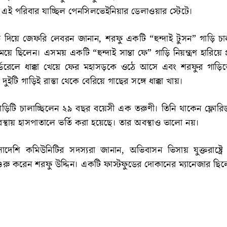
 এই পরিবার যাচ্ছিল পেনসিলভেইনিয়ার ডেলাওয়ার স্টেটে।
বরাত দিয়ে জেফরি লেবরন জানান, শরফু একটি “হুন্দাই টুসন” গাড়ি চা
ও মেয়ে ছিলেন। এসময় একটি “হুন্দাই সান্তা ফে” গাড়ি নিয়ন্ত্রণ হারিয়ে প
গার্ডরেলে ধাক্কা খেয়ে ফের মহাসড়কে ওঠে আসে এবং শরফুর গাড়
দুইটি গাড়িই রাস্তা থেকে বেরিয়ে গাছের সঙ্গে ধাক্কা খায়।
ফে গাড়িটি চালাচ্ছিলেন ২৯ বছর বয়েসী এক তরুণী। তিনি থাকেন ফ্লোর
থায় হাসপাতালে ভর্তি করা হয়েছে। তার অবস্থাও ভালো নয়।
লাদেশি কমিউনিটির সদস্যরা জানান, অভিবাসন ভিসায় যুক্তরাষ্ট্র
শুরু করেন শরফু উদ্দিন। একটি ফাস্টফুডের দোকানের ম্যানেজার ছিল