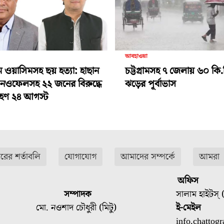
আবহাওয়া
ামে ওয়াসিমসহ ছয় হত্যা: হাছান
চট্টগ্রামসহ ৭ জেলায় ৬০ কি.
-নওফেলসহ ২২ জনের বিরুদ্ধে
ঝড়ের পূর্বাভাস
গ্রহণ ২৪ আগস্ট
ারের শর্তাবলি
যোগাযোগ
আমাদের সম্পর্কে
আমরা
অফিস
সম্পাদক
সালাম হাইটস্ (
মো. নওশাদ চৌধুরী (মিটু)
ই-মেইল
info.chatto