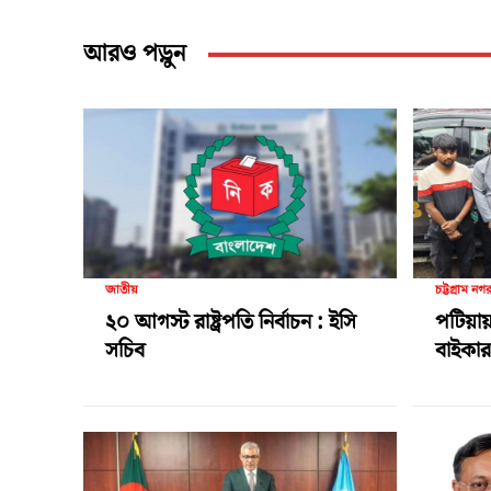
আরও পড়ুন
জাতীয়
চট্টগ্রাম নগ
২০ আগস্ট রাষ্ট্রপতি নির্বাচন : ইসি
পটিয়ায়
সচিব
বাইকার 