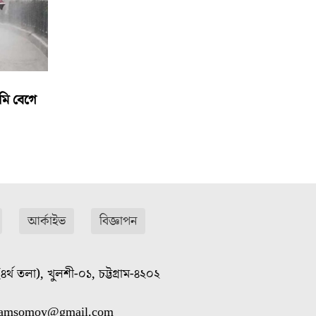
মি বেগে
আর্কাইভ
বিজ্ঞাপন
৪র্থ তলা), খুলশী-০১, চট্টগ্রাম-৪২০২
gramsomoy@gmail.com