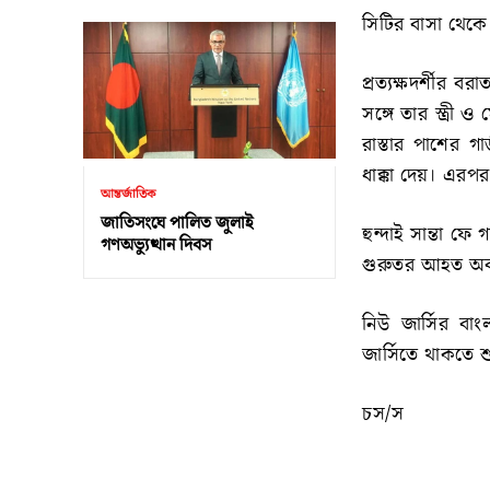
সিটির বাসা থেকে
প্রত্যক্ষদর্শীর 
সঙ্গে তার স্ত্রী 
রাস্তার পাশের 
ধাক্কা দেয়। এরপর 
আন্তর্জাতিক
জাতিসংঘে পালিত জুলাই
হুন্দাই সান্তা 
গণঅভ্যুত্থান দিবস
গুরুতর আহত অবস্
নিউ জার্সির বাং
জার্সিতে থাকতে 
চস/স