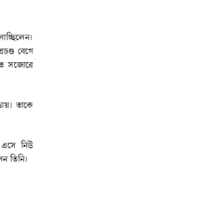
লাচ্ছিলেন।
্রচণ্ড বেগে
িতে সজোরে
িডায়। তাকে
ে এসে নিউ
েন তিনি।