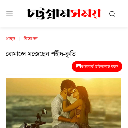
প্রচ্ছদ
বিনোদন
রোমান্সে মজেছেন শহীদ-কৃতি
ফটোকার্ড ডাউনলোড করুন