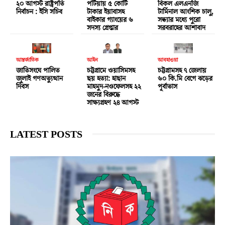
২০ আগস্ট রাষ্ট্রপতি
পটিয়ায় ৫ কোটি
বিকল এলএনজি
নির্বাচন : ইসি সচিব
টাকার ইয়াবাসহ
টার্মিনাল আংশিক চালু,
বাইকার গ্যাংয়ের ৬
সন্ধ্যার মধ্যে পুরো
সদস্য গ্রেপ্তার
সরবরাহের আশাবাদ
আন্তর্জাতিক
আইন
আবহাওয়া
জাতিসংঘে পালিত
চট্টগ্রামে ওয়াসিমসহ
চট্টগ্রামসহ ৭ জেলায়
জুলাই গণঅভ্যুত্থান
ছয় হত্যা: হাছান
৬০ কি.মি বেগে ঝড়ের
দিবস
মাহমুদ-নওফেলসহ ২২
পূর্বাভাস
জনের বিরুদ্ধে
সাক্ষ্যগ্রহণ ২৪ আগস্ট
LATEST POSTS