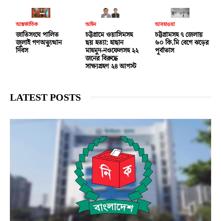
আন্তর্জাতিক
আইন
আবহাওয়া
জাতিসংঘে পালিত
চট্টগ্রামে ওয়াসিমসহ
চট্টগ্রামসহ ৭ জেলায়
জুলাই গণঅভ্যুত্থান
ছয় হত্যা: হাছান
৬০ কি.মি বেগে ঝড়ের
দিবস
মাহমুদ-নওফেলসহ ২২
পূর্বাভাস
জনের বিরুদ্ধে
সাক্ষ্যগ্রহণ ২৪ আগস্ট
LATEST POSTS