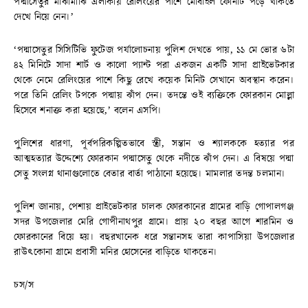
পদ্মাসেতুর মাঝামাঝি এলাকায় রেলিংয়ের পাশে মোবাইল ফোনটি পড়ে থাকতে
দেখে নিয়ে নেন।’
‘পদ্মাসেতুর সিসিটিভি ফুটেজ পর্যালোচনায় পুলিশ দেখতে পায়, ১১ মে ভোর ৬টা
৪২ মিনিটে সাদা শার্ট ও কালো প্যান্ট পরা একজন একটি সাদা প্রাইভেটকার
থেকে নেমে রেলিংয়ের পাশে কিছু রেখে কয়েক মিনিট সেখানে অবস্থান করেন।
পরে তিনি রেলিং টপকে পদ্মায় ঝাঁপ দেন। তদন্তে ওই ব্যক্তিকে ফোরকান মোল্লা
হিসেবে শনাক্ত করা হয়েছে,’ বলেন এসপি।
পুলিশের ধারণা, পূর্বপরিকল্পিতভাবে স্ত্রী, সন্তান ও শ্যালককে হত্যার পর
আত্মহত্যার উদ্দেশ্যে ফোরকান পদ্মাসেতু থেকে নদীতে ঝাঁপ দেন। এ বিষয়ে পদ্মা
সেতু সংলগ্ন থানাগুলোতে বেতার বার্তা পাঠানো হয়েছে। মামলার তদন্ত চলমান।
পুলিশ জানায়, পেশায় প্রাইভেটকার চালক ফোরকানের গ্রামের বাড়ি গোপালগঞ্জ
সদর উপজেলার মেরি গোপীনাথপুর গ্রামে। প্রায় ২০ বছর আগে শারমিন ও
ফোরকানের বিয়ে হয়। বছরখানেক ধরে সন্তানসহ তারা কাপাসিয়া উপজেলার
রাউৎকোনা গ্রামে প্রবাসী মনির হোসেনের বাড়িতে থাকতেন।
চস/স