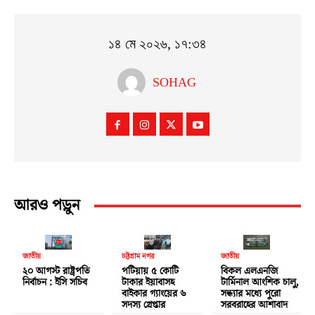
১৪ মে ২০২৬, ১৭:৩৪
SOHAG
আরও পড়ুন
জাতীয়
চট্টগ্রাম নগর
জাতীয়
২০ আগস্ট রাষ্ট্রপতি
পটিয়ায় ৫ কোটি
বিকল এলএনজি
নির্বাচন : ইসি সচিব
টাকার ইয়াবাসহ
টার্মিনাল আংশিক চালু,
বাইকার গ্যাংয়ের ৬
সন্ধ্যার মধ্যে পুরো
সদস্য গ্রেপ্তার
সরবরাহের আশাবাদ