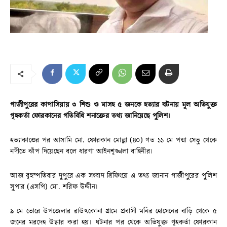
গাজীপুরের কাপাসিয়ায় ৩ শিশু ও মাসহ ৫ জনকে হত্যার ঘটনায় মূল অভিযুক্ত
গৃহকর্তা ফোরকানের গতিবিধি শনাক্তের তথ্য জানিয়েছে পুলিশ।
হত্যাকাণ্ডের পর আসামি মো. ফোরকান মোল্লা (৪০) গত ১১ মে পদ্মা সেতু থেকে
নদীতে ঝাঁপ দিয়েছেন বলে ধারণা আইনশৃঙ্খলা বাহিনীর।
আজ বৃহস্পতিবার দুপুরে এক সংবাদ ব্রিফিংয়ে এ তথ্য জানান গাজীপুরের পুলিশ
সুপার (এসপি) মো. শরিফ উদ্দীন।
৯ মে ভোরে উপজেলার রাউৎকোনা গ্রামে প্রবাসী মনির হোসেনের বাড়ি থেকে ৫
জনের মরদেহ উদ্ধার করা হয়। ঘটনার পর থেকে অভিযুক্ত গৃহকর্তা ফোরকান