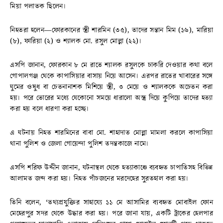
মিয়া পলাতক ছিলেন।
নিহতরা হলেন—ফোরকানের স্ত্রী শারমিন (৩৫), তাদের সন্তান মিম (১৬), মারিয়া
(৮), ফারিয়া (২) ও শ্যালক মো. রসুল মোল্লা (২২)।
এসপি জানান, ফোরকান ৮ মে রাতে শ্যালক রসুলকে চাকরি দেওয়ার কথা বলে
গোপালগঞ্জ থেকে কাপাসিয়ার বাসায় নিয়ে আসেন। এরপর রাতের খাবারের সঙ্গে
ঘুমের ওষুধ বা চেতনানাশক মিশিয়ে স্ত্রী, ৩ মেয়ে ও শ্যালককে অচেতন করা
হয়। পরে ভোরের মধ্যে যেকোনো সময়ে ধারালো অস্ত্র দিয়ে কুপিয়ে তাদের হত্যা
করা হয় বলে ধারণা করা হচ্ছে।
এ ঘটনায় নিহত শারমিনের বাবা মো. শাহাদাত মোল্লা মামলা করলে কাপাসিয়া
থানা পুলিশ ও জেলা গোয়েন্দা পুলিশ তদন্তকাজে নামে।
এসপি শরিফ উদ্দীন জানান, ঘটনাস্থল থেকে হত্যাকাণ্ডে ব্যবহৃত চাপাতিসহ বিভিন্ন
আলামত জব্দ করা হয়। নিহত পাঁচজনের মরদেহের সুরতহাল করা হয়।
তিনি বলেন, ‘তথ্যপ্রযুক্তির সাহায্যে ১১ মে আসামির ব্যবহৃত মোবাইল ফোন
মেহেরপুর সদর থেকে উদ্ধার করা হয়। পরে জানা যায়, একটি ট্রাকের হেলপার