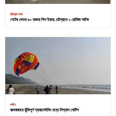
চট্টগ্রাম নগর
পেটের ভেতর ৯০ হাজার পিস ইয়াবা, চট্টগ্রামে ২ রোহিঙ্গা আটক
আইন
কক্সবাজারে ঝুঁকিপূর্ণ প্যারাসেইলিং বন্ধে লিগ্যাল নোটিশ