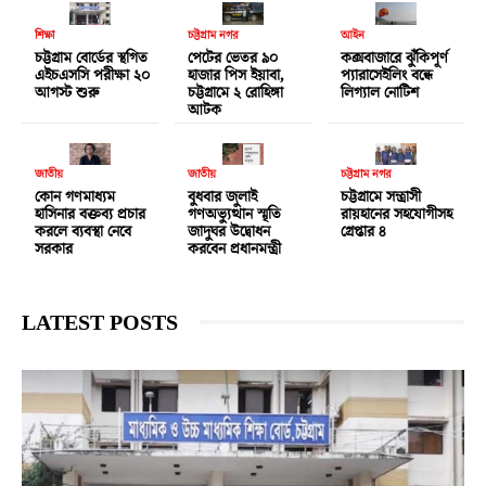
শিক্ষা
চট্টগ্রাম নগর
আইন
চট্টগ্রাম বোর্ডের স্থগিত
পেটের ভেতর ৯০
কক্সবাজারে ঝুঁকিপূর্ণ
এইচএসসি পরীক্ষা ২০
হাজার পিস ইয়াবা,
প্যারাসেইলিং বন্ধে
আগস্ট শুরু
চট্টগ্রামে ২ রোহিঙ্গা
লিগ্যাল নোটিশ
আটক
জাতীয়
জাতীয়
চট্টগ্রাম নগর
কোন গণমাধ্যম
বুধবার জুলাই
চট্টগ্রামে সন্ত্রাসী
হাসিনার বক্তব্য প্রচার
গণঅভ্যুত্থান স্মৃতি
রায়হানের সহযোগীসহ
করলে ব্যবস্থা নেবে
জাদুঘর উদ্বোধন
গ্রেপ্তার ৪
সরকার
করবেন প্রধানমন্ত্রী
LATEST POSTS