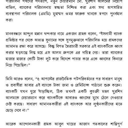
পরিচালনা পর্ষদের পদত্যাগ, নতুন চেয়ারম্যান মো. খুরশীদ আলমের নিয়োগ
বাতিল, ব্যাংকের পরিচালনায় স্বচ্ছতা নিশ্চিত করা এবং সদ্য অপসারিত
ব্যবস্থাপনা পরিচালক (এমডি) মুহাম্মদ ওমর ফারুক খানকে স্বপদে পুনর্বহাল
করা।
মানববন্ধনে আব্দুল হান্নান খন্দকার নামে একজন গ্রাহক বলেন, “ইসলামী ব্যাংক
প্রতিষ্ঠার পর থেকে অত্যন্ত সুনামের সঙ্গে সুদমুক্তভাবে পরিচালিত হয়ে গ্রাহকদের
আমানত রক্ষা করে আসছে। কিন্তু বিগত স্বৈরাচারী সরকার এই ব্যাংকটিকে ধ্বংস
করার ষড়যন্ত্রে লিপ্ত হয়ে এস আলম গ্রুপকে এর দায়িত্ব দেয়। তারা ব্যাংকের
হাজার হাজার কোটি টাকা লুট করে বিদেশে পাচার করে একে ধ্বংসের কিনারে
নিয়ে গিয়েছিল।”
তিনি আরও বলেন, “৫ আগস্টের রাজনৈতিক পটপরিবর্তনের পর সাধারণ মানুষ
ও প্রবাসীরা আবার এই ব্যাংকে টাকা জমা ও রেমিট্যান্স পাঠানো শুরু করেন।
ব্যাংকটি যখন ঘুরে দাঁড়াচ্ছিল, ঠিক তখনই একটি কুচক্রী মহল খুরশিদ
আলমকে চেয়ারম্যান করে ব্যাংকটিকে আবারও ধ্বংসের মুখে ঠেলে দেওয়ার
চেষ্টা করছে। সাধারণ আমানতকারীরা এই ব্যাংককে আর লুণ্ঠনকারীদের হাতে
ছেড়ে দেবে না।”
আরেক আন্দোলনকারী গ্রাহক আবুল খায়ের আজাদ গতকালের শান্তিপূর্ণ