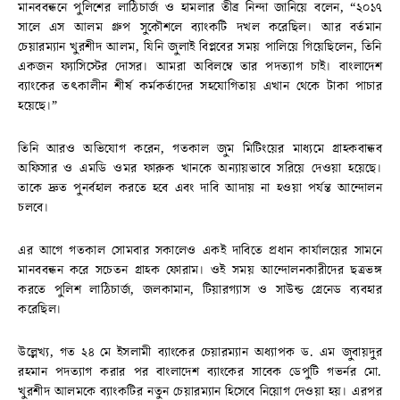
মানববন্ধনে পুলিশের লাঠিচার্জ ও হামলার তীব্র নিন্দা জানিয়ে বলেন, “২০১৭
সালে এস আলম গ্রুপ সুকৌশলে ব্যাংকটি দখল করেছিল। আর বর্তমান
চেয়ারম্যান খুরশীদ আলম, যিনি জুলাই বিপ্লবের সময় পালিয়ে গিয়েছিলেন, তিনি
একজন ফ্যাসিস্টের দোসর। আমরা অবিলম্বে তার পদত্যাগ চাই। বাংলাদেশ
ব্যাংকের তৎকালীন শীর্ষ কর্মকর্তাদের সহযোগিতায় এখান থেকে টাকা পাচার
হয়েছে।”
তিনি আরও অভিযোগ করেন, গতকাল জুম মিটিংয়ের মাধ্যমে গ্রাহকবান্ধব
অফিসার ও এমডি ওমর ফারুক খানকে অন্যায়ভাবে সরিয়ে দেওয়া হয়েছে।
তাকে দ্রুত পুনর্বহাল করতে হবে এবং দাবি আদায় না হওয়া পর্যন্ত আন্দোলন
চলবে।
এর আগে গতকাল সোমবার সকালেও একই দাবিতে প্রধান কার্যালয়ের সামনে
মানববন্ধন করে সচেতন গ্রাহক ফোরাম। ওই সময় আন্দোলনকারীদের ছত্রভঙ্গ
করতে পুলিশ লাঠিচার্জ, জলকামান, টিয়ারগ্যাস ও সাউন্ড গ্রেনেড ব্যবহার
করেছিল।
উল্লেখ্য, গত ২৪ মে ইসলামী ব্যাংকের চেয়ারম্যান অধ্যাপক ড. এম জুবায়দুর
রহমান পদত্যাগ করার পর বাংলাদেশ ব্যাংকের সাবেক ডেপুটি গভর্নর মো.
খুরশীদ আলমকে ব্যাংকটির নতুন চেয়ারম্যান হিসেবে নিয়োগ দেওয়া হয়। এরপর