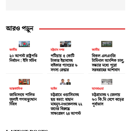
আরও পড়ুন
জাতীয়
চট্টগ্রাম নগর
জাতীয়
২০ আগস্ট রাষ্ট্রপতি
পটিয়ায় ৫ কোটি
বিকল এলএনজি
নির্বাচন : ইসি সচিব
টাকার ইয়াবাসহ
টার্মিনাল আংশিক চালু,
বাইকার গ্যাংয়ের ৬
সন্ধ্যার মধ্যে পুরো
সদস্য গ্রেপ্তার
সরবরাহের আশাবাদ
আন্তর্জাতিক
আইন
আবহাওয়া
জাতিসংঘে পালিত
চট্টগ্রামে ওয়াসিমসহ
চট্টগ্রামসহ ৭ জেলায়
জুলাই গণঅভ্যুত্থান
ছয় হত্যা: হাছান
৬০ কি.মি বেগে ঝড়ের
দিবস
মাহমুদ-নওফেলসহ ২২
পূর্বাভাস
জনের বিরুদ্ধে
সাক্ষ্যগ্রহণ ২৪ আগস্ট