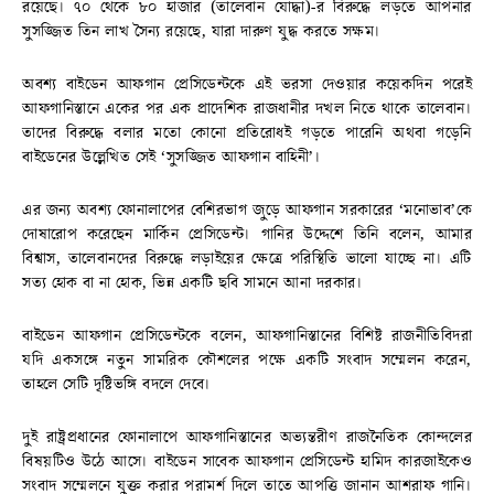
রয়েছে। ৭০ থেকে ৮০ হাজার (তালেবান যোদ্ধা)-র বিরুদ্ধে লড়তে আপনার
সুসজ্জিত তিন লাখ সৈন্য রয়েছে, যারা দারুণ যুদ্ধ করতে সক্ষম।
অবশ্য বাইডেন আফগান প্রেসিডেন্টকে এই ভরসা দেওয়ার কয়েকদিন পরেই
আফগানিস্তানে একের পর এক প্রাদেশিক রাজধানীর দখল নিতে থাকে তালেবান।
তাদের বিরুদ্ধে বলার মতো কোনো প্রতিরোধই গড়তে পারেনি অথবা গড়েনি
বাইডেনের উল্লেখিত সেই ‘সুসজ্জিত আফগান বাহিনী’।
এর জন্য অবশ্য ফোনালাপের বেশিরভাগ জুড়ে আফগান সরকারের ‘মনোভাব’কে
দোষারোপ করেছেন মার্কিন প্রেসিডেন্ট। গানির উদ্দেশে তিনি বলেন, আমার
বিশ্বাস, তালেবানদের বিরুদ্ধে লড়াইয়ের ক্ষেত্রে পরিস্থিতি ভালো যাচ্ছে না। এটি
সত্য হোক বা না হোক, ভিন্ন একটি ছবি সামনে আনা দরকার।
বাইডেন আফগান প্রেসিডেন্টকে বলেন, আফগানিস্তানের বিশিষ্ট রাজনীতিবিদরা
যদি একসঙ্গে নতুন সামরিক কৌশলের পক্ষে একটি সংবাদ সম্মেলন করেন,
তাহলে সেটি দৃষ্টিভঙ্গি বদলে দেবে।
দুই রাষ্ট্রপ্রধানের ফোনালাপে আফগানিস্তানের অভ্যন্তরীণ রাজনৈতিক কোন্দলের
বিষয়টিও উঠে আসে। বাইডেন সাবেক আফগান প্রেসিডেন্ট হামিদ কারজাইকেও
সংবাদ সম্মেলনে যুক্ত করার পরামর্শ দিলে তাতে আপত্তি জানান আশরাফ গানি।