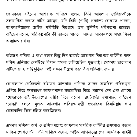
ফোনকলে বাইডেন আশরাফ গানিকে বলেন, তিনি আফগান প্রেসিডেন্টকে
সহযোগিতা করতে রাজি আছেন, যদি তিনি (গানি) প্রকাশ্যে বোঝাতে পারেন,
আফগানিস্তানের জটিল পরিস্থিতি নিয়ন্ত্রণে তার সুনির্দিষ্ট পরিকল্পনা রয়েছে।
বাইডেন বলেন, পরিকল্পনাটা কী জানতে পারলে আমরা আকাশপথে সহযোগিতা
অব্যাহত রাখব।
বাইডেন গানিকে এ কথা বলার কিছু দিন আগেই আফগান নিরাপত্তা বাহিনীর পক্ষে
দক্ষিণ এশিয়ার দেশটিতে বিমান হামলা চালিয়েছিল যুক্তরাষ্ট্র। সেসময় তালেবান
এটিকে দোহা শান্তিচুক্তির স্পষ্ট লঙ্ঘন উল্লেখ করে তীব্র প্রতিবাদ জানায়।
ফোনালাপে প্রেসিডেন্ট বাইডেন আশরাফ গানিকে তাদের সামরিক পরিকল্পনা
এগিয়ে নিতে ক্ষমতাধর আফগানদের সহযোগিতা নিতে পরামর্শ দেন এবং কোনো
‘যোদ্ধা’কে এই উদ্যোগের দায়িত্ব দিতে বলেন। রয়টার্সের তথ্যমতে, বাইডেন
‘যোদ্ধা’ বলতে মূলত আফগান প্রতিরক্ষামন্ত্রী জেনারেল বিসমিল্লাহ খান
মোহাম্মদির দিকে ইঙ্গিত করেছিলেন।
এসময় পশ্চিমা অর্থ ও প্রশিক্ষণপ্রাপ্ত আফগান সামরিক বাহিনীর প্রশংসাও করেন
মার্কিন প্রেসিডেন্ট। তিনি গানিকে বলেন, স্পষ্টত আপনাদের সেরা সামরিক বাহিনী