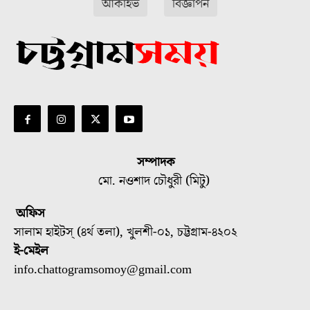
আর্কাইভ
বিজ্ঞাপন
সম্পাদক
মো. নওশাদ চৌধুরী (মিটু)
অফিস
সালাম হাইটস্ (৪র্থ তলা), খুলশী-০১, চট্টগ্রাম-৪২০২
ই-মেইল
info.chattogramsomoy@gmail.com