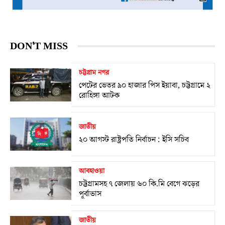
DON'T MISS
চট্টগ্রাম নগর
পেটের ভেতর ৯০ হাজার পিস ইয়াবা, চট্টগ্রামে ২
রোহিঙ্গা আটক
জাতীয়
২০ আগস্ট রাষ্ট্রপতি নির্বাচন : ইসি সচিব
আবহাওয়া
চট্টগ্রামসহ ৭ জেলায় ৬০ কি.মি বেগে ঝড়ের
পূর্বাভাস
জাতীয়