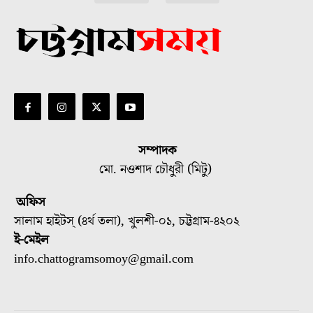
সম্পাদক
মো. নওশাদ চৌধুরী (মিটু)
অফিস
সালাম হাইটস্ (৪র্থ তলা), খুলশী-০১, চট্টগ্রাম-৪২০২
ই-মেইল
info.chattogramsomoy@gmail.com