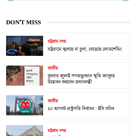
DON'T MISS
চট্টগ্রাম নগর
চট্টগ্রামে জ্বলছে না চুলা, বেড়েছে লোডশেডিং
জাতীয়
বুধবার জুলাই গণঅভ্যুত্থান স্মৃতি জাদুঘর
উদ্বোধন করবেন প্রধানমন্ত্রী
জাতীয়
২০ আগস্ট রাষ্ট্রপতি নির্বাচন : ইসি সচিব
চট্টগ্রাম নগর