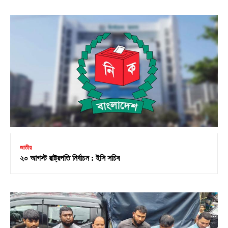
জাতীয়
২০ আগস্ট রাষ্ট্রপতি নির্বাচন : ইসি সচিব