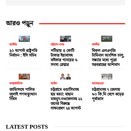
আরও পড়ুন
জাতীয়
চট্টগ্রাম নগর
জাতীয়
২০ আগস্ট রাষ্ট্রপতি
পটিয়ায় ৫ কোটি
বিকল এলএনজি
নির্বাচন : ইসি সচিব
টাকার ইয়াবাসহ
টার্মিনাল আংশিক চালু,
বাইকার গ্যাংয়ের ৬
সন্ধ্যার মধ্যে পুরো
সদস্য গ্রেপ্তার
সরবরাহের আশাবাদ
আন্তর্জাতিক
আইন
আবহাওয়া
জাতিসংঘে পালিত
চট্টগ্রামে ওয়াসিমসহ
চট্টগ্রামসহ ৭ জেলায়
জুলাই গণঅভ্যুত্থান
ছয় হত্যা: হাছান
৬০ কি.মি বেগে ঝড়ের
দিবস
মাহমুদ-নওফেলসহ ২২
পূর্বাভাস
জনের বিরুদ্ধে
সাক্ষ্যগ্রহণ ২৪ আগস্ট
LATEST POSTS