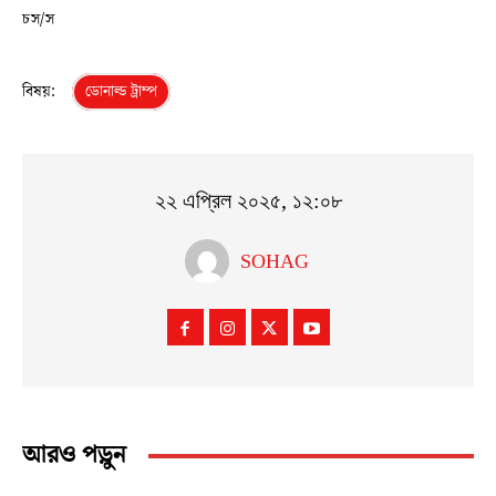
চস/স
বিষয়:
ডোনাল্ড ট্রাম্প
২২ এপ্রিল ২০২৫, ১২:০৮
SOHAG
আরও পড়ুন