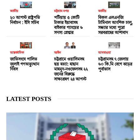
জাতীয়
চট্টগ্রাম নগর
জাতীয়
২০ আগস্ট রাষ্ট্রপতি
পটিয়ায় ৫ কোটি
বিকল এলএনজি
নির্বাচন : ইসি সচিব
টাকার ইয়াবাসহ
টার্মিনাল আংশিক চালু,
বাইকার গ্যাংয়ের ৬
সন্ধ্যার মধ্যে পুরো
সদস্য গ্রেপ্তার
সরবরাহের আশাবাদ
আন্তর্জাতিক
আইন
আবহাওয়া
জাতিসংঘে পালিত
চট্টগ্রামে ওয়াসিমসহ
চট্টগ্রামসহ ৭ জেলায়
জুলাই গণঅভ্যুত্থান
ছয় হত্যা: হাছান
৬০ কি.মি বেগে ঝড়ের
দিবস
মাহমুদ-নওফেলসহ ২২
পূর্বাভাস
জনের বিরুদ্ধে
সাক্ষ্যগ্রহণ ২৪ আগস্ট
LATEST POSTS