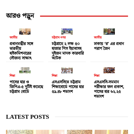
আরও পড়ুন
জাতীয়
চট্টগ্রাম নগর
জাতীয়
প্রধানমন্ত্রীর সঙ্গে
চট্টগ্রামে ২ লক্ষ ৫০
ঢাকায় ‘র’ এর প্রধান
ভারতীয়
হাজার পিস ইয়াবাসহ
পরাগ জৈন
হাইকমিশনারের
দুইজন মাদক কারবারি
সৌজন্য সাক্ষাৎ
আটক
শিক্ষা
শিক্ষা
শিক্ষা
পাসের হার ও
এসএসসিতে চট্টগ্রাম
এসএসসি-সমমান
জিপিএ-৫ দুটিই কমেছে
শিক্ষাবোর্ডে পাসের হার
পরীক্ষার ফল প্রকাশ,
চট্টগ্রাম বোর্ডে
৫৯.৪৮ শতাংশ
পাসের হার ৬২.২৫
শতাংশ
LATEST POSTS