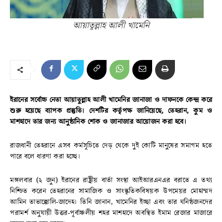
আয়াতুল্লাহ আলী খামেনি
ইরানের সর্বোচ্চ নেতা আয়াতুল্লাহ আলী খামেনির জানাজা ও দাফনকে কেন্দ্র করে
শুরু হয়েছে ব্যাপক প্রস্তুতি। দেশটির কর্তৃপক্ষ জানিয়েছে, তেহরান, কুম ও
মাশহাদে তার জন্য আনুষ্ঠানিক শোক ও জানাজার আয়োজন করা হবে।
রাজধানী তেহরানে এসব কর্মসূচিতে দেড় থেকে দুই কোটি মানুষের সমাগম হতে
পারে বলে ধারণা করা হচ্ছে।
মঙ্গলবার (২ জুন) ইরানের রাষ্ট্রীয় বার্তা সংস্থা আইআরএনএর বরাতে এ তথ্য
নিশ্চিত করেন তেহরানের সামাজিক ও সাংস্কৃতিকবিষয়ক উপমেয়র মোহাম্মদ
আমিন তাভাক্কোলি-জাদেহ। তিনি জানান, খামেনির ইচ্ছা এবং তার ঘনিষ্ঠজনদের
পরামর্শ অনুযায়ী উত্তর-পূর্বাঞ্চলীয় শহর মাশহাদে অবস্থিত ইমাম রেজার মাজারে