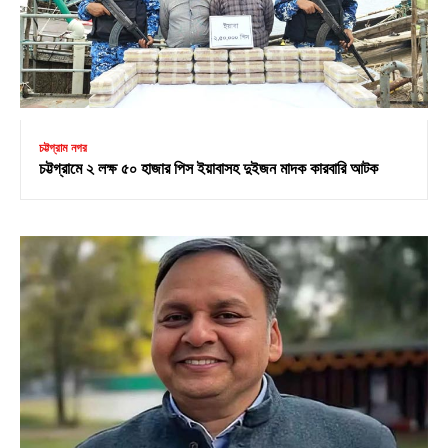
চট্টগ্রাম নগর
চট্টগ্রামে ২ লক্ষ ৫০ হাজার পিস ইয়াবাসহ দুইজন মাদক কারবারি আটক