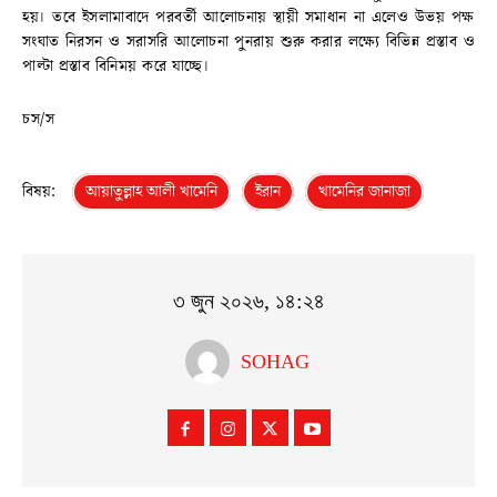
হয়। তবে ইসলামাবাদে পরবর্তী আলোচনায় স্থায়ী সমাধান না এলেও উভয় পক্ষ
সংঘাত নিরসন ও সরাসরি আলোচনা পুনরায় শুরু করার লক্ষ্যে বিভিন্ন প্রস্তাব ও
পাল্টা প্রস্তাব বিনিময় করে যাচ্ছে।
চস/স
বিষয়:
আয়াতুল্লাহ আলী খামেনি
ইরান
খামেনির জানাজা
৩ জুন ২০২৬, ১৪:২৪
SOHAG