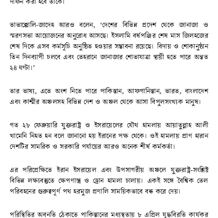
দাফন করা হবে তাকে।
তাভাক্কোলি-জাদেহ আরও বলেন, ‘দেশের বিভিন্ন প্রদেশ থেকে জানাজা ও
স্মরণসভা আয়োজনের অনুরোধ আসছে। ইসলামি বর্ষপঞ্জির শেষ মাস জিলহজের
শেষ দিকে এসব কর্মসূচি অনুষ্ঠিত হওয়ার সম্ভাবনা রয়েছে। বিদায় ও শোকানুষ্ঠান
তিন দিনব্যাপী চলবে এবং তেহরানে জানাজার শোভাযাত্রা স্থায়ী হতে পারে অন্তত
২৪ ঘণ্টা।’
তার ভাষ্য, এতে অংশ নিতে পারে পাকিস্তান, আফগানিস্তান, ভারত, বাংলাদেশ
এবং কাশ্মীর অঞ্চলসহ বিভিন্ন দেশ ও অঞ্চল থেকে আসা বিপুলসংখ্যক মানুষ।
গত ২৮ ফেব্রুয়ারি যুক্তরাষ্ট্র ও ইসরায়েলের যৌথ হামলায় আয়াতুল্লাহ আলী
খামেনি নিহত হন বলে জানানো হয় ইরানের পক্ষ থেকে। ওই হামলায় প্রাণ হারান
দেশটির সামরিক ও সরকারি পর্যায়ের আরও অনেক শীর্ষ কর্মকর্তা।
এর পরিপ্রেক্ষিতে ইরান ইসরায়েল এবং উপসাগরীয় অঞ্চলে যুক্তরাষ্ট্র-সংশ্লিষ্ট
বিভিন্ন লক্ষ্যবস্তুতে ক্ষেপণাস্ত্র ও ড্রোন হামলা চালায়। একই সঙ্গে বৈশ্বিক তেল
পরিবহনের গুরুত্বপূর্ণ পথ হরমুজ প্রণালি সাময়িকভাবে বন্ধ করে দেয়।
পরিস্থিতির অবনতি ঠেকাতে পাকিস্তানের মধ্যস্থতায় ৮ এপ্রিল যুদ্ধবিরতি কার্যকর