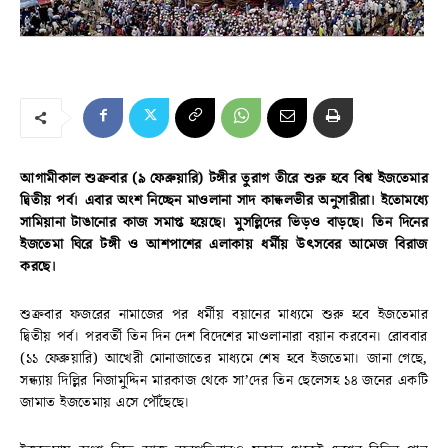
আগামীকাল শুক্রবার (৯ ফেব্রুয়ারি) টঙ্গীর তুরাগ তীরে শুরু হবে বিশ্ব ইজতেমার
দ্বিতীয় পর্ব। এবার অংশ নিচ্ছেন মাওলানা সাদ কান্ধলভীর অনুসারীরা। ইতোমধ্যে
সামিয়ানা টাঙানোর কাজ সমাপ্ত হয়েছে। মুসল্লিদের ভিড়ও বাড়ছে। তিন দিনের
ইজতেমা ঘিরে টঙ্গী ও আশপাশের এলাকায় ধর্মীয় উৎসবের আমেজ বিরাজ
করছে।
শুক্রবার ফজরের নামাজের পর ধর্মীয় বয়ানের মাধ্যমে শুরু হবে ইজতেমার
দ্বিতীয় পর্ব। পরবর্তী তিন দিন দেশ বিদেশের মাওলানারা বয়ান করবেন। রোববার
(১১ ফেব্রুয়ারি) আখেরী মোনাজাতের মাধ্যমে শেষ হবে ইজতেমা। জানা গেছে,
সন্ধ্যায় দিল্লির নিজামুদ্দিন মারকাজ থেকে সা’দের তিন ছেলেসহ ১৪ জনের একটি
জামাত ইজতেমায় এসে পৌঁছেছে।