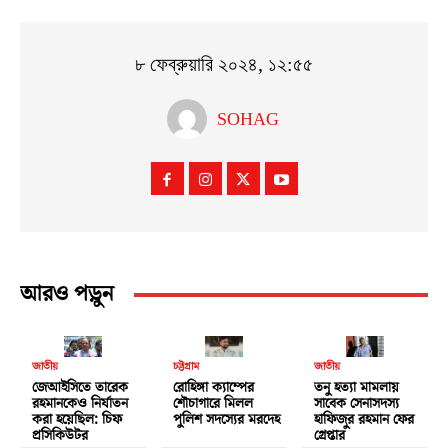
৮ ফেব্রুয়ারি ২০২৪, ১২:৫৫
SOHAG
আরও পড়ুন
জাতীয়
চট্টগ্রাম
জাতীয়
জেআইসিতে তারেক
রোহিঙ্গা ক্যাম্পের
তনু হত্যা মামলায়
রহমানকেও নির্যাতন
শৌচাগারে মিলল
সাবেক সেনাসদস্য
করা হয়েছিল: চিফ
পুলিশ সদস্যের মরদেহ
হাফিজুর রহমান ফের
প্রসিকিউটর
গ্রেপ্তার