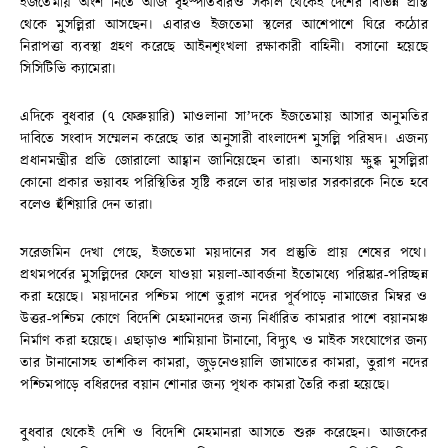
ইজতেমায় অংশ নিতে আজ বৃহস্পতিবারও সকাল থেকেই দেশের বিভিন্ন প্রান্ত
থেকে মুসল্লিরা আসছেন। এবারও ইজতেমা স্থলের আশেপাশে ঘিরে কঠোর
নিরাপত্তা ব্যবস্থা গ্রহণ করেছে আইনশৃংখলা রক্ষাকারী বাহিনী। বসানো হয়েছে
সিসিটিভি ক্যামেরা।
এদিকে বুধবার (৭ ফেব্রুয়ারি) মাওলানা সা’দকে ইজতেমায় আসার অনুমতির
দাবিতে সংবাদ সম্মেলন করেছে তার অনুসারী বাংলাদেশ মুসল্লি পরিষদ। এজন্য
প্রধানমন্ত্রীর প্রতি জোরালো আহ্বান জানিয়েছেন তারা। অন্যথায় ক্ষুব্ধ মুসল্লিরা
কোনো প্রকার ভয়াবহ পরিস্থিতির সৃষ্টি করলে তার দায়ভার সরকারকে নিতে হবে
বলেও হুঁশিয়ারি দেন তারা।
সরেজমিন দেখা গেছে, ইজতেমা ময়দানের সব প্রস্তুতি প্রায় শেষের পথে।
প্রথমপর্বের মুসল্লিদের ফেলে যাওয়া ময়লা-আবর্জনা ইতোমধ্যে পরিষ্কার-পরিচ্ছন্ন
করা হয়েছে। ময়দানের পশ্চিম পাশে তুরাগ নদের পূর্বপাড়ে নামাজের মিম্বর ও
উত্তর-পশ্চিম কোণে বিদেশি মেহমানদের জন্য নির্ধারিত কামরার পাশে বয়ানমঞ্চ
নির্মাণ করা হয়েছে। এছাড়াও শামিয়ানা টানানো, বিদ্যুৎ ও মাইক সংযোগের জন্য
তার টানানোসহ তাশকিল কামরা, জুড়নেওয়ালি জামাতের কামরা, তুরাগ নদের
পশ্চিমপাড়ে বধিরদের বয়ান শোনার জন্য পৃথক কামরা তৈরি করা হয়েছে।
বুধবার থেকেই দেশি ও বিদেশি মেহমানরা আসতে শুরু করেছেন। আজকের