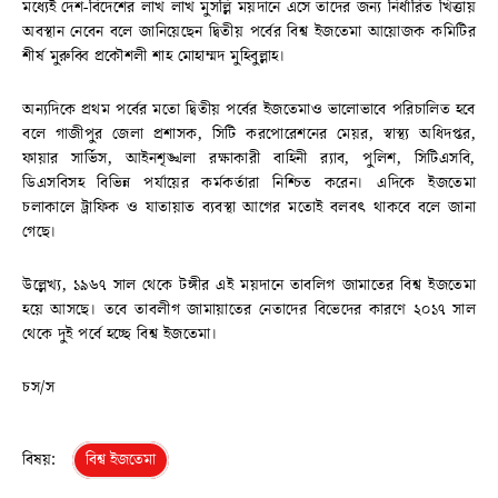
মধ্যেই দেশ-বিদেশের লাখ লাখ মুসল্লি ময়দানে এসে তাদের জন্য নির্ধারিত খিত্তায়
অবস্থান নেবেন বলে জানিয়েছেন দ্বিতীয় পর্বের বিশ্ব ইজতেমা আয়োজক কমিটির
শীর্ষ মুরুব্বি প্রকৌশলী শাহ মোহাম্মদ মুহিবুল্লাহ।
অন্যদিকে প্রথম পর্বের মতো দ্বিতীয় পর্বের ইজতেমাও ভালোভাবে পরিচালিত হবে
বলে গাজীপুর জেলা প্রশাসক, সিটি করপোরেশনের মেয়র, স্বাস্থ্য অধিদপ্তর,
ফায়ার সার্ভিস, আইনশৃঙ্খলা রক্ষাকারী বাহিনী র‌্যাব, পুলিশ, সিটিএসবি,
ডিএসবিসহ বিভিন্ন পর্যায়ের কর্মকর্তারা নিশ্চিত করেন। এদিকে ইজতেমা
চলাকালে ট্রাফিক ও যাতায়াত ব্যবস্থা আগের মতোই বলবৎ থাকবে বলে জানা
গেছে।
উল্লেখ্য, ১৯৬৭ সাল থেকে টঙ্গীর এই ময়দানে তাবলিগ জামাতের বিশ্ব ইজতেমা
হয়ে আসছে। তবে তাবলীগ জামায়াতের নেতাদের বিভেদের কারণে ২০১৭ সাল
থেকে দুই পর্বে হচ্ছে বিশ্ব ইজতেমা।
চস/স
বিষয়:
বিশ্ব ইজতেমা