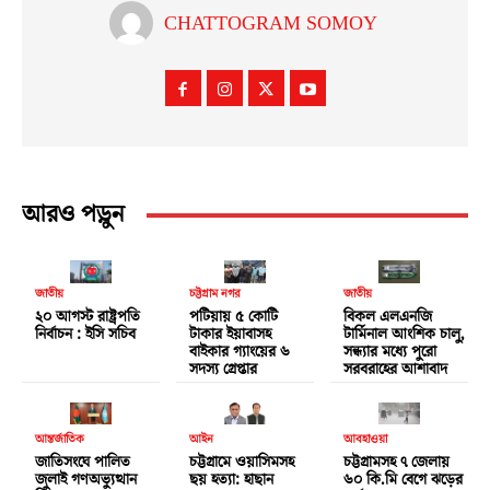
CHATTOGRAM SOMOY
আরও পড়ুন
জাতীয়
চট্টগ্রাম নগর
জাতীয়
২০ আগস্ট রাষ্ট্রপতি
পটিয়ায় ৫ কোটি
বিকল এলএনজি
নির্বাচন : ইসি সচিব
টাকার ইয়াবাসহ
টার্মিনাল আংশিক চালু,
বাইকার গ্যাংয়ের ৬
সন্ধ্যার মধ্যে পুরো
সদস্য গ্রেপ্তার
সরবরাহের আশাবাদ
আন্তর্জাতিক
আইন
আবহাওয়া
জাতিসংঘে পালিত
চট্টগ্রামে ওয়াসিমসহ
চট্টগ্রামসহ ৭ জেলায়
জুলাই গণঅভ্যুত্থান
ছয় হত্যা: হাছান
৬০ কি.মি বেগে ঝড়ের