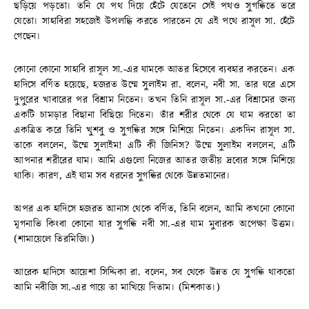
ছড়িয়ে পড়তো। তনি যে পথ দিয়ে হেঁটে যেতেনে সেই পথও সুগন্ধিতে ভরে
যেতো। সাহাবিরা সহজেই উপলদ্ধি করতে পারতেন যে এই পথে রাসূল সা. হেঁটে
গেছেন।
কোনো কোনো সাহাবি রাসূল সা.-এর ঘামকে আতর হিসেবে ব্যবহার করতেন। এক
হাদিসে বর্ণিত হয়েছে, হজরত উম্মে সুলাইম রা. বলেন, নবী সা. তার ঘরে এসে
দুপুরের খাবারের পর বিশ্রাম নিতেন। তখন তিনি রাসূল সা.-এর বিশ্রামের জন্য
একটি চামড়ার বিছানা বিছিয়ে দিতেন। তাঁর শরীর থেকে যে ঘাম ঝরতো তা
একত্রিত করে তিনি খুশবু ও সুগন্ধির সঙ্গে মিশিয়ে নিতেন। একদিন রাসূল সা.
তাকে বললেন, উম্মে সুলাইম! এটি কী জিনিস? উম্মে সুলাইম বললেন, এটি
আপনার শরীরের ঘাম। আমি এগুলো নিজের আতর জতীয় দ্রব্যের সঙ্গে মিশিয়ে
থাকি। কারণ, এই ঘাম সব ধরনের সুগন্ধির থেকে উন্নতমানের।
অপর এক হাদিসে হজরত আনাস থেকে বর্ণিত, তিনি বলেন, আমি কখনো কোনো
মৃগনাভি কিংবা কোনো যার সুগন্ধি নবী সা.-এর ঘাম মুবারক অপেক্ষা উত্তম।
(শামায়েলে তিরমিজি।)
আরেক হাদিসে আয়েশা সিদ্দিকা রা. বলেন, সব থেকে উন্নত যে সুগন্ধি থাকতো
আমি নবীজি সা.-এর গায়ে তা মাখিয়ে দিতাম। (মিশকাত।)