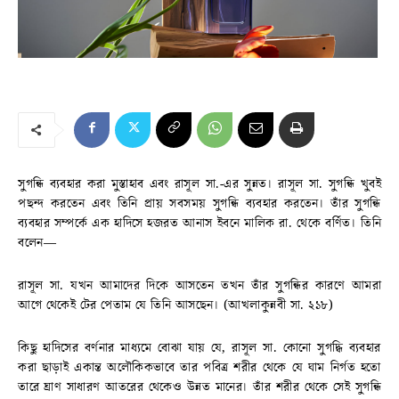
সুগন্ধি ব্যবহার করা মুস্তাহাব এবং রাসূল সা.-এর সুন্নত। রাসূল সা. সুগন্ধি খুবই
পছন্দ করতেন এবং তিনি প্রায় সবসময় সুগন্ধি ব্যবহার করতেন। তাঁর সুগন্ধি
ব্যবহার সম্পর্কে এক হাদিসে হজরত আনাস ইবনে মালিক রা. থেকে বর্ণিত। তিনি
বলেন—
রাসূল সা. যখন আমাদের দিকে আসতেন তখন তাঁর সুগন্ধির কারণে আমরা
আগে থেকেই টের পেতাম যে তিনি আসছেন। (আখলাকুন্নবী সা. ২১৮)
কিছু হাদিসের বর্ণনার মাধ্যমে বোঝা যায় যে, রাসূল সা. কোনো সুগদ্ধি ব্যবহার
করা ছাড়াই একান্ত অলৌকিকভাবে তার পবিত্র শরীর থেকে যে ঘাম নির্গত হতো
তারে ঘ্রাণ সাধারণ আতরের থেকেও উন্নত মানের। তাঁর শরীর থেকে সেই সুগন্ধি