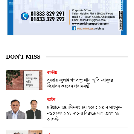
DON'T MISS
জাতীয়
বুধবার জুলাই গণঅভ্যুত্থান স্মৃতি জাদুঘর
উদ্বোধন করবেন প্রধানমন্ত্রী
আইন
চট্টগ্রামে ওয়াসিমসহ ছয় হত্যা: হাছান মাহমুদ-
নওফেলসহ ২২ জনের বিরুদ্ধে সাক্ষ্যগ্রহণ ২৪
আগস্ট