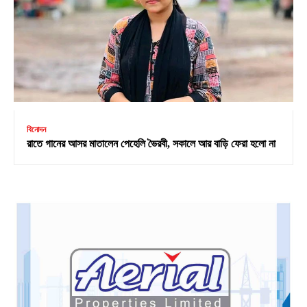
বিনোদন
রাতে গানের আসর মাতালেন পেহেলি ভৈরবী, সকালে আর বাড়ি ফেরা হলো না