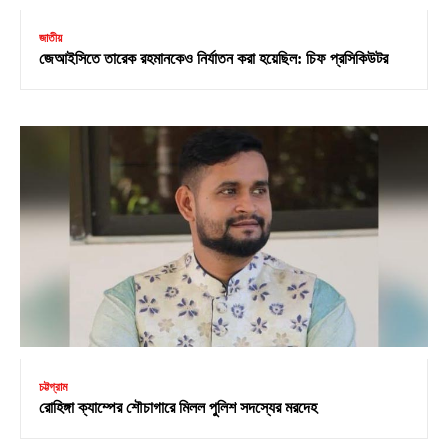
জাতীয়
জেআইসিতে তারেক রহমানকেও নির্যাতন করা হয়েছিল: চিফ প্রসিকিউটর
চট্টগ্রাম
রোহিঙ্গা ক্যাম্পের শৌচাগারে মিলল পুলিশ সদস্যের মরদেহ