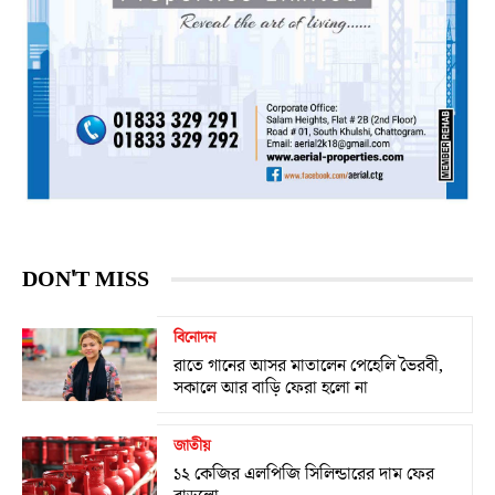
DON'T MISS
বিনোদন
রাতে গানের আসর মাতালেন পেহেলি ভৈরবী,
সকালে আর বাড়ি ফেরা হলো না
জাতীয়
১২ কেজির এলপিজি সিলিন্ডারের দাম ফের