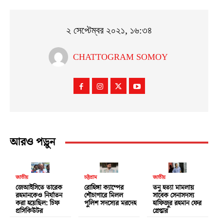
২ সেপ্টেম্বর ২০২১, ১৬:৩৪
CHATTOGRAM SOMOY
আরও পড়ুন
জাতীয়
চট্টগ্রাম
জাতীয়
জেআইসিতে তারেক
রোহিঙ্গা ক্যাম্পের
তনু হত্যা মামলায়
রহমানকেও নির্যাতন
শৌচাগারে মিলল
সাবেক সেনাসদস্য
করা হয়েছিল: চিফ
পুলিশ সদস্যের মরদেহ
হাফিজুর রহমান ফের
প্রসিকিউটর
গ্রেপ্তার