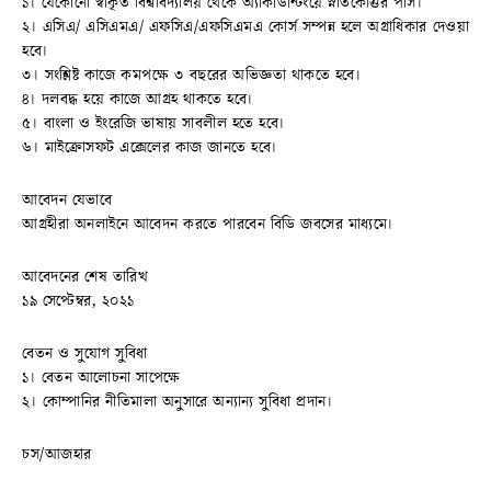
১। যেকোনো স্বীকৃত বিশ্ববিদ্যালয় থেকে অ্যাকাউন্টিংয়ে স্নাতকোত্তর পাস।
২। এসিএ/ এসিএমএ/ এফসিএ/এফসিএমএ কোর্স সম্পন্ন হলে অগ্রাধিকার দেওয়া
হবে।
৩। সংশ্লিষ্ট কাজে কমপক্ষে ৩ বছরের অভিজ্ঞতা থাকতে হবে।
৪। দলবদ্ধ হয়ে কাজে আগ্রহ থাকতে হবে।
৫। বাংলা ও ইংরেজি ভাষায় সাবলীল হতে হবে।
৬। মাইক্রোসফট এক্সেলের কাজ জানতে হবে।
আবেদন যেভাবে
আগ্রহীরা অনলাইনে আবেদন করতে পারবেন বিডি জবসের মাধ্যমে।
আবেদনের শেষ তারিখ
১৯ সেপ্টেম্বর, ২০২১
বেতন ও সুযোগ সুবিধা
১। বেতন আলোচনা সাপেক্ষে
২। কোম্পানির নীতিমালা অনুসারে অন্যান্য সুবিধা প্রদান।
চস/আজহার