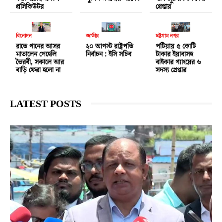
প্রসিকিউটর
গ্রেপ্তার
বিনোদন
জাতীয়
চট্টগ্রাম নগর
রাতে গানের আসর
২০ আগস্ট রাষ্ট্রপতি
পটিয়ায় ৫ কোটি
মাতালেন পেহেলি
নির্বাচন : ইসি সচিব
টাকার ইয়াবাসহ
ভৈরবী, সকালে আর
বাইকার গ্যাংয়ের ৬
বাড়ি ফেরা হলো না
সদস্য গ্রেপ্তার
LATEST POSTS