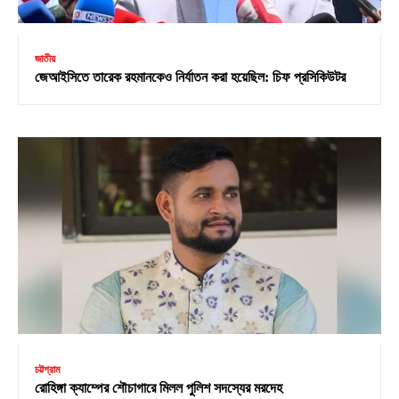
জাতীয়
জেআইসিতে তারেক রহমানকেও নির্যাতন করা হয়েছিল: চিফ প্রসিকিউটর
চট্টগ্রাম
রোহিঙ্গা ক্যাম্পের শৌচাগারে মিলল পুলিশ সদস্যের মরদেহ