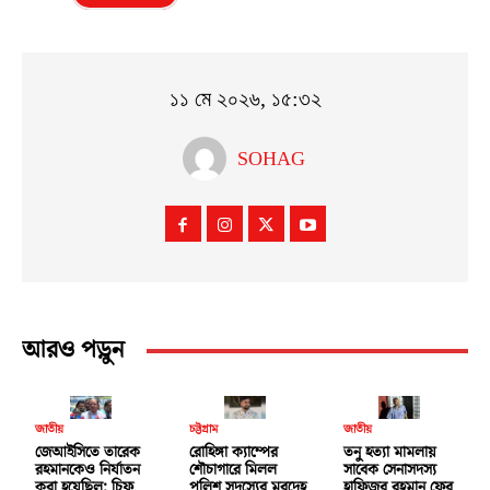
১১ মে ২০২৬, ১৫:৩২
SOHAG
আরও পড়ুন
জাতীয়
চট্টগ্রাম
জাতীয়
জেআইসিতে তারেক
রোহিঙ্গা ক্যাম্পের
তনু হত্যা মামলায়
রহমানকেও নির্যাতন
শৌচাগারে মিলল
সাবেক সেনাসদস্য
করা হয়েছিল: চিফ
পুলিশ সদস্যের মরদেহ
হাফিজুর রহমান ফের