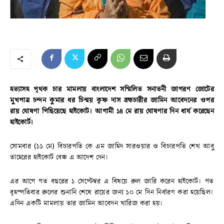
হত্যাসহ পৃথক চার মামলায় বাংলাদেশ সম্মিলিত সনাতনী জাগরণ জোটের
মুখপাত্র চন্দন কুমার ধর চিন্ময় কৃষ্ণ দাস ব্রহ্মচারীর জামিন আবেদনের ওপর
রায় ঘোষণা পিছিয়েছে হাইকোট। আগামী ১৪ মে রায় ঘোষণার দিন ধার্য করেছেন
হাইকোর্ট।
সোমবার (১১ মে) বিচারপতি কে এম জাহিদ সারওয়ার ও বিচারপতি শেখ আবু
তাহেরের হাইকোর্ট বেঞ্চ এ আদেশ দেন।
এর আগে গত বছরের ১ সেপ্টেম্বর এ বিষয়ে রুল জারি করেন হাইকোর্ট। গত
বৃহস্পতিবার রুলের শুনানি শেষে রায়ের জন্য ১০ মে দিন নির্ধারণ করা হয়েছিল।
এদিন একটি মামলায় তার জামিন আবেদন খারিজ করা হয়।