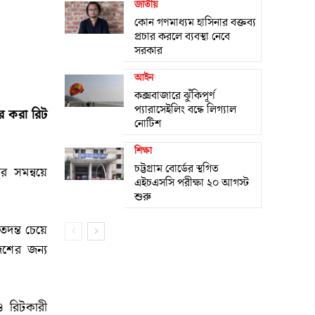
জাতীয়
কোন গণমাধ্যম হাসিনার বক্তব্য
প্রচার করলে ব্যবস্থা নেবে
সরকার
আইন
কক্সবাজারে ঝুঁকিপূর্ণ
প্যারাসেইলিং বন্ধে লিগ্যাল
য়ের করা রিট
নোটিশ
শিক্ষা
চট্টগ্রাম বোর্ডের স্থগিত
র সমন্বয়ে
এইচএসসি পরীক্ষা ২০ আগস্ট
শুরু
তদন্ত চেয়ে
শের জন্য
 রিটকারী