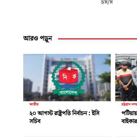
চস/স
আরও পড়ুন
জাতীয়
চট্টগ্রাম নগ
২০ আগস্ট রাষ্ট্রপতি নির্বাচন : ইসি
পটিয়ায়
সচিব
বাইকার 