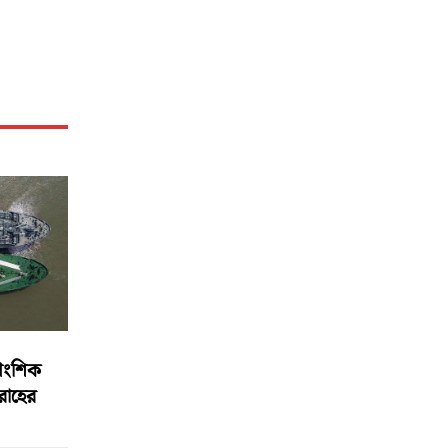
আংশিক
বরাহের