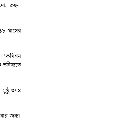
মো. রুহুল
 ১৮ মাসের
ছে। ‘কমিশন
ে ভবিষ্যতে
্ঠু তদন্ত
নার জন্য।