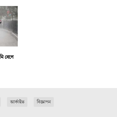
মি বেগে
আর্কাইভ
বিজ্ঞাপন