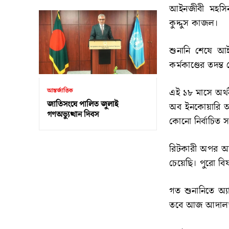
আইনজীবী মহসিন র
কুদ্দুস কাজল।
শুনানি শেষে আই
কর্মকাণ্ডের তদন
এই ১৮ মাসে অর্থনী
আন্তর্জাতিক
জাতিসংঘে পালিত জুলাই
অব ইনকোয়ারি অ্য
গণঅভ্যুত্থান দিবস
কোনো নির্বাচিত 
রিটকারী অপর আই
চেয়েছি। পুরো বি
গত শুনানিতে অ্য
তবে আজ আদালত 