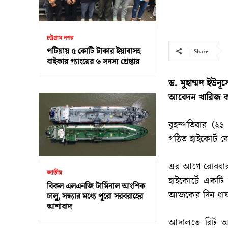
চট্টগ্রাম নগর
পটিয়ায় ৫ কোটি টাকার ইয়াবাসহ
Share
বাইকার গ্যাংয়ের ৬ সদস্য গ্রেপ্তার
ড. মুহাম্মদ ইউনূস
আবেদন খারিজ কর
বৃহস্পতিবার (
গঠিত হাইকোর্ট ব
এর আগে রোববার (
জাতীয়
হাইকোর্টে একট
বিকল এলএনজি টার্মিনাল আংশিক
আজকের দিন ধার্
চালু, সন্ধ্যার মধ্যে পুরো সরবরাহের
আশাবাদ
আদালতে রিট আব