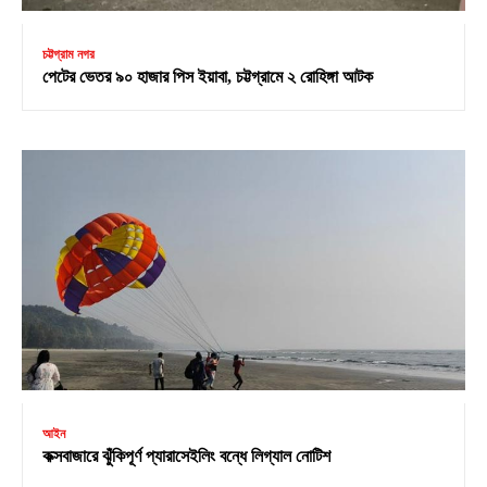
চট্টগ্রাম নগর
পেটের ভেতর ৯০ হাজার পিস ইয়াবা, চট্টগ্রামে ২ রোহিঙ্গা আটক
আইন
কক্সবাজারে ঝুঁকিপূর্ণ প্যারাসেইলিং বন্ধে লিগ্যাল নোটিশ