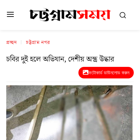
প্রচ্ছদ
চট্টগ্রাম নগর
চবির দুই হলে অভিযান, দেশীয় অস্ত্র উদ্ধার
ফটোকার্ড ডাউনলোড করুন