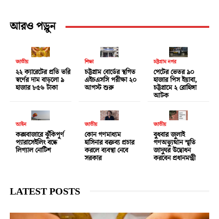
আরও পড়ুন
জাতীয়
শিক্ষা
চট্টগ্রাম নগর
২২ ক্যারেটের প্রতি ভরি
চট্টগ্রাম বোর্ডের স্থগিত
পেটের ভেতর ৯০
স্বর্ণের দাম বাড়লো ৯
এইচএসসি পরীক্ষা ২০
হাজার পিস ইয়াবা,
হাজার ৮৫৬ টাকা
আগস্ট শুরু
চট্টগ্রামে ২ রোহিঙ্গা
আটক
আইন
জাতীয়
জাতীয়
কক্সবাজারে ঝুঁকিপূর্ণ
কোন গণমাধ্যম
বুধবার জুলাই
প্যারাসেইলিং বন্ধে
হাসিনার বক্তব্য প্রচার
গণঅভ্যুত্থান স্মৃতি
লিগ্যাল নোটিশ
করলে ব্যবস্থা নেবে
জাদুঘর উদ্বোধন
সরকার
করবেন প্রধানমন্ত্রী
LATEST POSTS