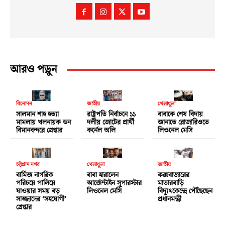
আরও পড়ুন
বিনোদন
জাতীয়
খেলাধুলা
সালমান শাহ হত্যা
রাষ্ট্রপতি নির্বাচনে ১১
বাবাকে শেষ বিদায়
মামলায় খলনায়ক ডন
দলীয় জোটের প্রার্থী
জানাতে রোজারিওতে
বিমানবন্দরে গ্রেপ্তার
কর্নেল অলি
লিওনেল মেসি
চট্টগ্রাম নগর
খেলাধুলা
জাতীয়
বার্মিজ নাগরিক
বাবা হারালেন
কক্সবাজারের
পরিচয়ে পালিয়ে
আর্জেন্টাইন সুপারস্টার
মাতারবাড়ি
যাওয়ার সময় বড়
লিওনেল মেসি
বিদ্যুৎকেন্দ্রে পৌঁছেছেন
সাজ্জাদের ‘সহযোগী’
প্রধানমন্ত্রী
গ্রেপ্তার