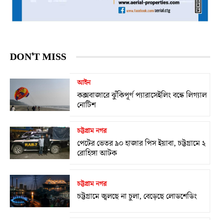
DON'T MISS
আইন
কক্সবাজারে ঝুঁকিপূর্ণ প্যারাসেইলিং বন্ধে লিগ্যাল
নোটিশ
চট্টগ্রাম নগর
পেটের ভেতর ৯০ হাজার পিস ইয়াবা, চট্টগ্রামে ২
রোহিঙ্গা আটক
চট্টগ্রাম নগর
চট্টগ্রামে জ্বলছে না চুলা, বেড়েছে লোডশেডিং