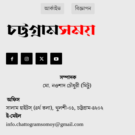
আর্কাইভ
বিজ্ঞাপন
সম্পাদক
মো. নওশাদ চৌধুরী (মিটু)
অফিস
সালাম হাইটস্ (৪র্থ তলা), খুলশী-০১, চট্টগ্রাম-৪২০২
ই-মেইল
info.chattogramsomoy@gmail.com