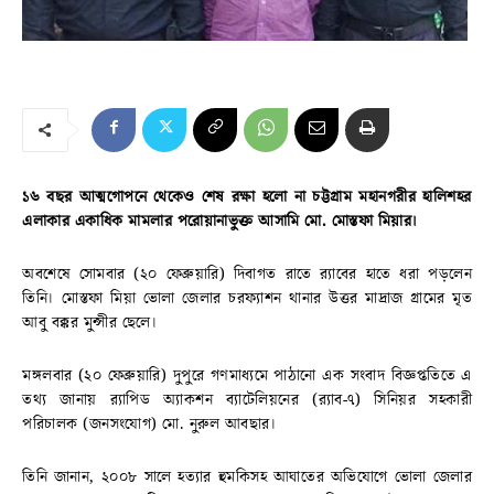
১৬ বছর আত্মগোপনে থেকেও শেষ রক্ষা হলো না চট্টগ্রাম মহানগরীর হালিশহর
এলাকার একাধিক মামলার পরোয়ানাভুক্ত আসামি মো. মোস্তফা মিয়ার।
অবশেষে সোমবার (২০ ফেব্রুয়ারি) দিবাগত রাতে র‍্যাবের হাতে ধরা পড়লেন
তিনি। মোস্তফা মিয়া ভোলা জেলার চরফ্যাশন থানার উত্তর মাদ্রাজ গ্রামের মৃত
আবু বক্কর মুন্সীর ছেলে।
মঙ্গলবার (২০ ফেব্রুয়ারি) দুপুরে গণমাধ্যমে পাঠানো এক সংবাদ বিজ্ঞপ্ততিতে এ
তথ্য জানায় র‍্যাপিড অ্যাকশন ব্যাটেলিয়নের (র‍্যাব-৭) সিনিয়র সহকারী
পরিচালক (জনসংযোগ) মো. নুরুল আবছার।
তিনি জানান, ২০০৮ সালে হত্যার হুমকিসহ আঘাতের অভিযোগে ভোলা জেলার