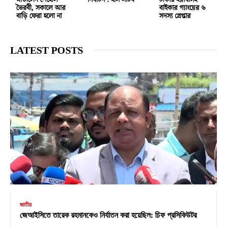
মাতালেন পেহেলি
নির্বাচন : ইসি সচিব
টাকার ইয়াবাসহ
ভৈরবী, সকালে আর
বাইকার গ্যাংয়ের ৬
বাড়ি ফেরা হলো না
সদস্য গ্রেপ্তার
LATEST POSTS
জাতীয়
জেআইসিতে তারেক রহমানকেও নির্যাতন করা হয়েছিল: চিফ প্রসিকিউটর