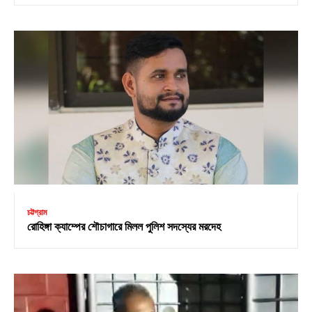
চট্টগ্রাম
রোহিঙ্গা ক্যাম্পের শৌচাগারে মিলল পুলিশ সদস্যের মরদেহ