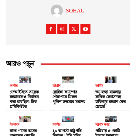
SOHAG
আরও পড়ুন
জাতীয়
চট্টগ্রাম
জাতীয়
জেআইসিতে তারেক
রোহিঙ্গা ক্যাম্পের
তনু হত্যা মামলায়
রহমানকেও নির্যাতন
শৌচাগারে মিলল
সাবেক সেনাসদস্য
করা হয়েছিল: চিফ
পুলিশ সদস্যের মরদেহ
হাফিজুর রহমান ফের
প্রসিকিউটর
গ্রেপ্তার
বিনোদন
জাতীয়
চট্টগ্রাম নগর
রাতে গানের আসর
২০ আগস্ট রাষ্ট্রপতি
পটিয়ায় ৫ কোটি