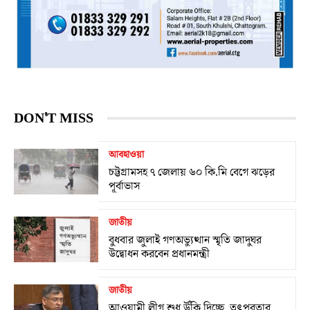
DON'T MISS
আবহাওয়া
চট্টগ্রামসহ ৭ জেলায় ৬০ কি.মি বেগে ঝড়ের
পূর্বাভাস
জাতীয়
বুধবার জুলাই গণঅভ্যুত্থান স্মৃতি জাদুঘর
উদ্বোধন করবেন প্রধানমন্ত্রী
জাতীয়
আওয়ামী লীগ শুধু উঁকি দিচ্ছে, তৎপরতার