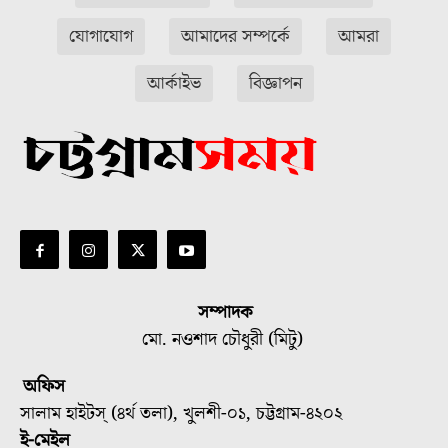
যোগাযোগ
আমাদের সম্পর্কে
আমরা
আর্কাইভ
বিজ্ঞাপন
সম্পাদক
মো. নওশাদ চৌধুরী (মিটু)
অফিস
সালাম হাইটস্ (৪র্থ তলা), খুলশী-০১, চট্টগ্রাম-৪২০২
ই-মেইল