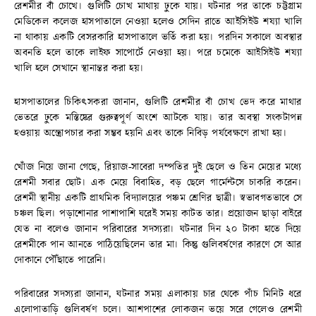
রেশমীর বাঁ চোখে। গুলিটি চোখ মাথায় ঢুকে যায়। ঘটনার পর তাকে চট্টগ্রাম
মেডিকেল কলেজ হাসপাতালে নেওয়া হলেও সেদিন রাতে আইসিইউ শয্যা খালি
না থাকায় একটি বেসরকারি হাসপাতালে ভর্তি করা হয়। পরদিন সকালে অবস্থার
অবনতি হলে তাকে লাইফ সাপোর্টে নেওয়া হয়। পরে চমেকে আইসিইউ শয্যা
খালি হলে সেখানে স্থানান্তর করা হয়।
হাসপাতালের চিকিৎসকরা জানান, গুলিটি রেশমীর বাঁ চোখ ভেদ করে মাথার
ভেতরে ঢুকে মস্তিষ্কের গুরুত্বপূর্ণ অংশে আটকে যায়। তার অবস্থা সংকটাপন্ন
হওয়ায় অস্ত্রোপচার করা সম্ভব হয়নি এবং তাকে নিবিড় পর্যবেক্ষণে রাখা হয়।
খোঁজ নিয়ে জানা গেছে, রিয়াজ-সাবেরা দম্পতির দুই ছেলে ও তিন মেয়ের মধ্যে
রেশমী সবার ছোট। এক মেয়ে বিবাহিত, বড় ছেলে গার্মেন্টসে চাকরি করেন।
রেশমী স্থানীয় একটি প্রাথমিক বিদ্যালয়ের পঞ্চম শ্রেণির ছাত্রী। স্বভাবগতভাবে সে
চঞ্চল ছিল। পড়াশোনার পাশাপাশি ঘরেই সময় কাটত তার। প্রয়োজন ছাড়া বাইরে
যেত না বলেও জানান পরিবারের সদস্যরা। ঘটনার দিন ২০ টাকা হাতে দিয়ে
রেশমীকে পান আনতে পাঠিয়েছিলেন তার মা। কিন্তু গুলিবর্ষণের কারণে সে আর
দোকানে পৌঁছাতে পারেনি।
পরিবারের সদস্যরা জানান, ঘটনার সময় এলাকায় চার থেকে পাঁচ মিনিট ধরে
এলোপাতাড়ি গুলিবর্ষণ চলে। আশপাশের লোকজন ভয়ে সরে গেলেও রেশমী