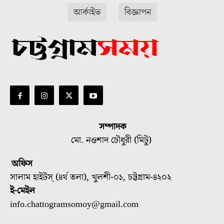
আর্কাইভ
বিজ্ঞাপন
সম্পাদক
মো. নওশাদ চৌধুরী (মিটু)
অফিস
সালাম হাইটস্ (৪র্থ তলা), খুলশী-০১, চট্টগ্রাম-৪২০২
ই-মেইল
info.chattogramsomoy@gmail.com