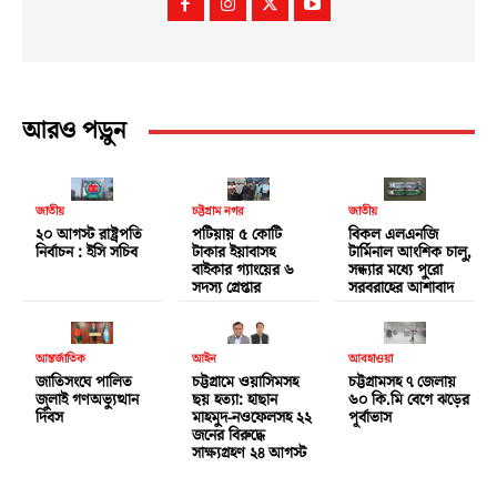
আরও পড়ুন
জাতীয়
চট্টগ্রাম নগর
জাতীয়
২০ আগস্ট রাষ্ট্রপতি
পটিয়ায় ৫ কোটি
বিকল এলএনজি
নির্বাচন : ইসি সচিব
টাকার ইয়াবাসহ
টার্মিনাল আংশিক চালু,
বাইকার গ্যাংয়ের ৬
সন্ধ্যার মধ্যে পুরো
সদস্য গ্রেপ্তার
সরবরাহের আশাবাদ
আন্তর্জাতিক
আইন
আবহাওয়া
জাতিসংঘে পালিত
চট্টগ্রামে ওয়াসিমসহ
চট্টগ্রামসহ ৭ জেলায়
জুলাই গণঅভ্যুত্থান
ছয় হত্যা: হাছান
৬০ কি.মি বেগে ঝড়ের
দিবস
মাহমুদ-নওফেলসহ ২২
পূর্বাভাস
জনের বিরুদ্ধে
সাক্ষ্যগ্রহণ ২৪ আগস্ট