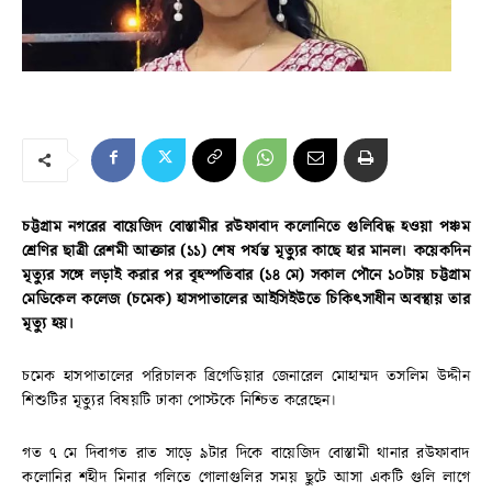
চট্টগ্রাম নগরের বায়েজিদ বোস্তামীর রউফাবাদ কলোনিতে গুলিবিদ্ধ হওয়া পঞ্চম
শ্রেণির ছাত্রী রেশমী আক্তার (১১) শেষ পর্যন্ত মৃত্যুর কাছে হার মানল। কয়েকদিন
মৃত্যুর সঙ্গে লড়াই করার পর বৃহস্পতিবার (১৪ মে) সকাল পৌনে ১০টায় চট্টগ্রাম
মেডিকেল কলেজ (চমেক) হাসপাতালের আইসিইউতে চিকিৎসাধীন অবস্থায় তার
মৃত্যু হয়।
চমেক হাসপাতালের পরিচালক ব্রিগেডিয়ার জেনারেল মোহাম্মদ তসলিম উদ্দীন
শিশুটির মৃত্যুর বিষয়টি ঢাকা পোস্টকে নিশ্চিত করেছেন।
গত ৭ মে দিবাগত রাত সাড়ে ৯টার দিকে বায়েজিদ বোস্তামী থানার রউফাবাদ
কলোনির শহীদ মিনার গলিতে গোলাগুলির সময় ছুটে আসা একটি গুলি লাগে