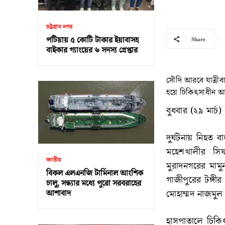
চট্টগ্রাম নগর
পটিয়ায় ৫ কোটি টাকার ইয়াবাসহ
Share
বাইকার গ্যাংয়ের ৬ সদস্য গ্রেপ্তার
সৌদি আরবে যাত্রীব
হয়ে চিকিৎসাধীন 
বুধবার (২৯ মার্চ) 
দুর্ঘটনায় নিহত 
মহেশখালীর সিফ
জাতীয়
মুরাদনগরের মামু
বিকল এলএনজি টার্মিনাল আংশিক
গাজীপুরের টঙ্গীর
চালু, সন্ধ্যার মধ্যে পুরো সরবরাহের
মোহাম্মদ নাজমুল
আশাবাদ
হাসপাতালে চিকিৎ