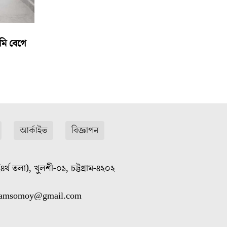
মি বেগে
আর্কাইভ
বিজ্ঞাপন
৪র্থ তলা), খুলশী-০১, চট্টগ্রাম-৪২০২
gramsomoy@gmail.com