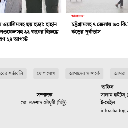
আবহাওয়া
ামে ওয়াসিমসহ ছয় হত্যা: হাছান
চট্টগ্রামসহ ৭ জেলায় ৬০ কি.
-নওফেলসহ ২২ জনের বিরুদ্ধে
ঝড়ের পূর্বাভাস
গ্রহণ ২৪ আগস্ট
ারের শর্তাবলি
যোগাযোগ
আমাদের সম্পর্কে
আমরা
অফিস
সম্পাদক
সালাম হাইটস্ (
মো. নওশাদ চৌধুরী (মিটু)
ই-মেইল
info.chatto