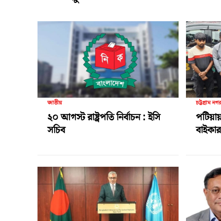
জাতীয়
চট্টগ্রাম নগ
২০ আগস্ট রাষ্ট্রপতি নির্বাচন : ইসি
পটিয়ায়
সচিব
বাইকার 