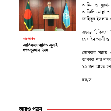
আমিন ও বুরহান 
আফ্রিদি মোল্লা ও
জাহিদুল ইসলাম
এছাড়া চিকিৎসা ন
হোসাইন আলী ও ক
আন্তর্জাতিক
জাতিসংঘে পালিত জুলাই
গণঅভ্যুত্থান দিবস
সোমবার মক্কায় 
আকাবা শার নামক 
২৯ জন আহত হন
চস/স
আরও পড়ুন