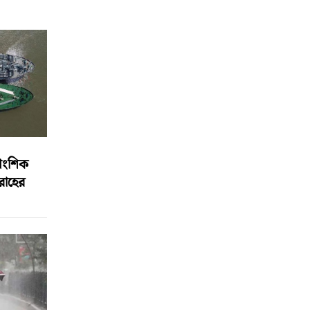
আংশিক
বরাহের