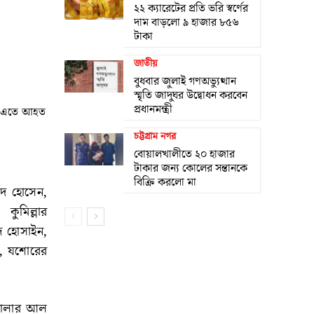
২২ ক্যারেটের প্রতি ভরি স্বর্ণের
দাম বাড়লো ৯ হাজার ৮৫৬
টাকা
জাতীয়
বুধবার জুলাই গণঅভ্যুত্থান
স্মৃতি জাদুঘর উদ্বোধন করবেন
প্রধানমন্ত্রী
ে। এতে আহত
চট্টগ্রাম নগর
বোয়ালখালীতে ২০ হাজার
টাকার জন্য কোলের সন্তানকে
বিক্রি করলো মা
মদ হোসেন,
ুমিল্লার
ুজ হোসাইন,
িদ, যশোরের
, ভোলার আল