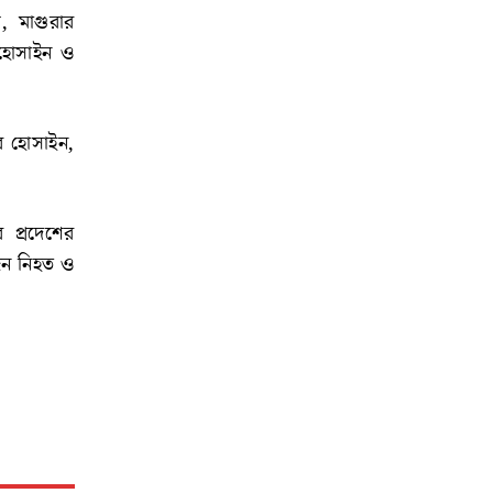
, মাগুরার
র হোসাইন ও
র হোসাইন,
 প্রদেশের
জন নিহত ও