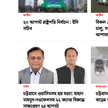
জাতীয়
জাতীয়
২০ আগস্ট রাষ্ট্রপতি নির্বাচন : ইসি
বিকল 
সচিব
চালু, স
আশাবা
আইন
আবহাওয়া
চট্টগ্রামে ওয়াসিমসহ ছয় হত্যা: হাছান
চট্টগ্
মাহমুদ-নওফেলসহ ২২ জনের বিরুদ্ধে
ঝড়ের প
সাক্ষ্যগ্রহণ ২৪ আগস্ট