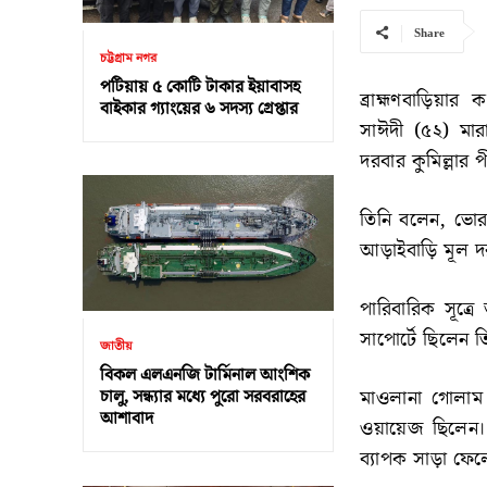
Share
চট্টগ্রাম নগর
পটিয়ায় ৫ কোটি টাকার ইয়াবাসহ
ব্রাহ্মণবাড়িয়া
বাইকার গ্যাংয়ের ৬ সদস্য গ্রেপ্তার
সাঈদী (৫২) মারা
দরবার কুমিল্লার
তিনি বলেন, ভোর
আড়াইবাড়ি মূল দর
পারিবারিক সূত্
সাপোর্টে ছিলেন ত
জাতীয়
বিকল এলএনজি টার্মিনাল আংশিক
মাওলানা গোলাম 
চালু, সন্ধ্যার মধ্যে পুরো সরবরাহের
আশাবাদ
ওয়ায়েজ ছিলেন।
ব্যাপক সাড়া ফেল