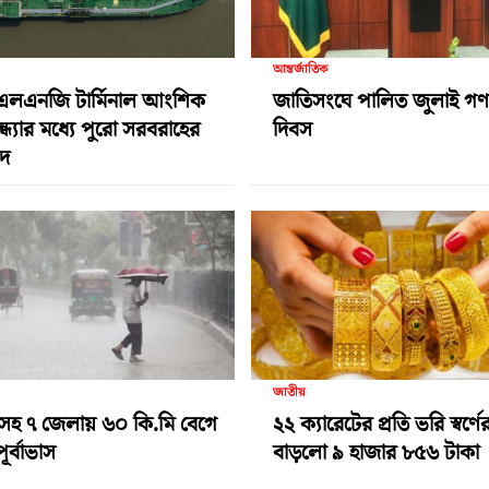
আন্তর্জাতিক
এলএনজি টার্মিনাল আংশিক
জাতিসংঘে পালিত জুলাই গণঅভ
ন্ধ্যার মধ্যে পুরো সরবরাহের
দিবস
দ
জাতীয়
রামসহ ৭ জেলায় ৬০ কি.মি বেগে
২২ ক্যারেটের প্রতি ভরি স্বর্ণে
ূর্বাভাস
বাড়লো ৯ হাজার ৮৫৬ টাকা