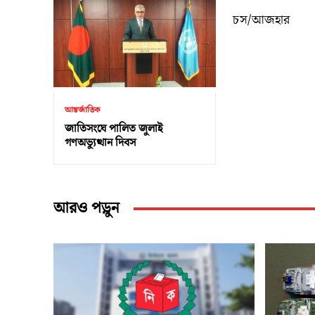
চস/আজহার
আন্তর্জাতিক
জাতিসংঘে পালিত জুলাই
গণঅভ্যুত্থান দিবস
আরও পড়ুন