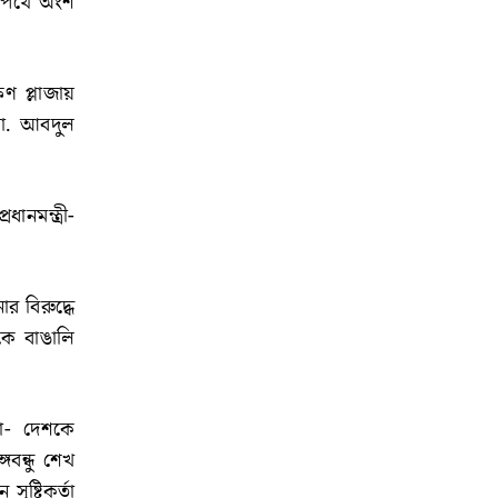
 শপথে অংশ
ণ প্লাজায়
 মো. আবদুল
ানমন্ত্রী-
র বিরুদ্ধে
ুকে বাঙালি
া- দেশকে
গবন্ধু শেখ
ৃষ্টিকর্তা