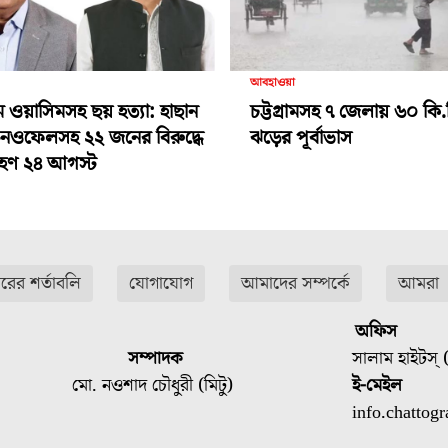
আবহাওয়া
ামে ওয়াসিমসহ ছয় হত্যা: হাছান
চট্টগ্রামসহ ৭ জেলায় ৬০ কি.
-নওফেলসহ ২২ জনের বিরুদ্ধে
ঝড়ের পূর্বাভাস
গ্রহণ ২৪ আগস্ট
ারের শর্তাবলি
যোগাযোগ
আমাদের সম্পর্কে
আমরা
অফিস
সম্পাদক
সালাম হাইটস্ (
মো. নওশাদ চৌধুরী (মিটু)
ই-মেইল
info.chatto