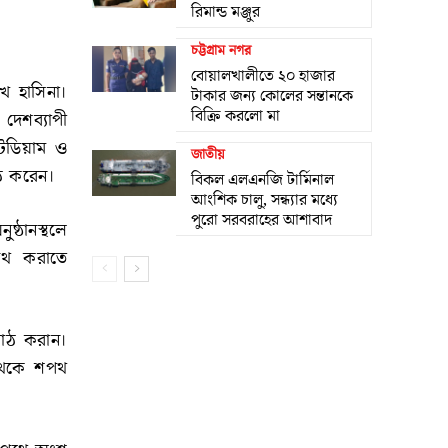
রিমান্ড মঞ্জুর
চট্টগ্রাম নগর
বোয়ালখালীতে ২০ হাজার
খ হাসিনা।
টাকার জন্য কোলের সন্তানকে
বিক্রি করলো মা
 দেশব্যাপী
টেডিয়াম ও
জাতীয়
াঠ করেন।
বিকল এলএনজি টার্মিনাল
আংশিক চালু, সন্ধ্যার মধ্যে
পুরো সরবরাহের আশাবাদ
্ঠানস্থলে
পথ করাতে
 পাঠ করান।
 থেকে শপথ