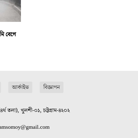
মি বেগে
আর্কাইভ
বিজ্ঞাপন
৪র্থ তলা), খুলশী-০১, চট্টগ্রাম-৪২০২
gramsomoy@gmail.com