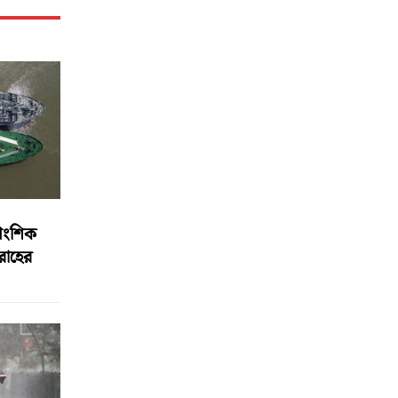
আংশিক
বরাহের