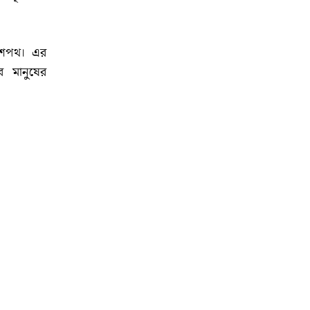
ই শপথ। এর
র মানুষের