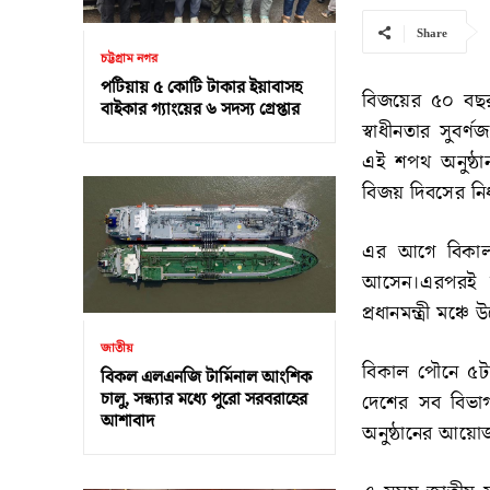
Share
চট্টগ্রাম নগর
পটিয়ায় ৫ কোটি টাকার ইয়াবাসহ
বিজয়ের ৫০ বছর প
বাইকার গ্যাংয়ের ৬ সদস্য গ্রেপ্তার
স্বাধীনতার সুবর্
এই শপথ অনুষ্ঠ
বিজয় দিবসের নির
এর আগে বিকাল সা
আসেন।এরপরই জ
প্রধানমন্ত্রী মঞ
জাতীয়
বিকাল পৌনে ৫টায় 
বিকল এলএনজি টার্মিনাল আংশিক
চালু, সন্ধ্যার মধ্যে পুরো সরবরাহের
দেশের সব বিভাগ
আশাবাদ
অনুষ্ঠানের আয়ো