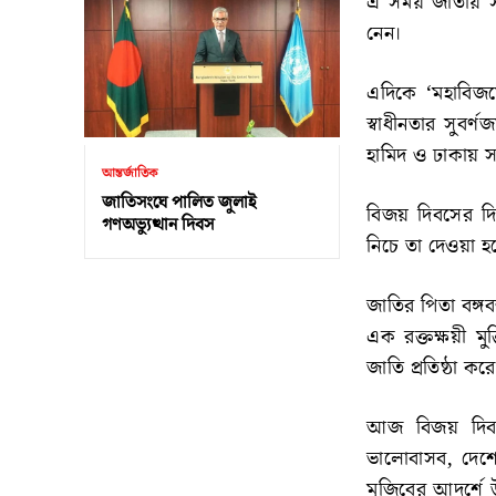
এ সময় জাতীয় সং
নেন।
এদিকে ‘মহাবিজয়
স্বাধীনতার সুবর্ণ
হামিদ ও ঢাকায় স
আন্তর্জাতিক
জাতিসংঘে পালিত জুলাই
বিজয় দিবসের দিন
গণঅভ্যুত্থান দিবস
নিচে তা দেওয়া 
জাতির পিতা বঙ্গব
এক রক্তক্ষয়ী মুক
জাতি প্রতিষ্ঠা করে
আজ বিজয় দিবসে
ভালোবাসব, দেশের
মুজিবের আদর্শে উ