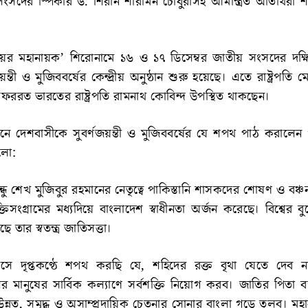
সদের স্পিকার ড. শিরীন শারমিন চৌধুরীসহ আমন্ত্রিত অতিথিরা
ের মহানায়ক’ শিরোনামে ১৬ ও ১৭ ডিসেম্বর জাতীয় সংসদের দক্ষি
জয়ন্তী ও মুজিববর্ষের কেন্দ্রীয় অনুষ্ঠান শুরু হয়েছে। এতে রাষ্ট্রপতি
ফররত ভারতের রাষ্ট্রপতি রামনাথ কোবিন্দ উপস্থিত থাকছেন।
ে দেশবাসীকে সুবর্ণজয়ন্তী ও মুজিববর্ষের যে শপথ পাঠ করালেন প্রধ
হলো:
ন্ধু শেখ মুজিবুর রহমানের নেতৃত্বে পাকিস্তানি শাসকদের শোষণ ও বঞ্চনা
্তিসংগ্রামের মধ্যদিয়ে বাংলাদেশ স্বাধীনতা অর্জন করেছে। বিশ্বের ব
ছে তার স্বতন্ত্র জাতিসত্তা।
 দৃপ্তকণ্ঠে শপথ করছি যে, শহিদের রক্ত বৃথা যেতে দেব ন
 মানুষের সার্বিক কল্যাণে সর্বশক্তি নিয়োগ করব। জাতির পিতা বঙ্
ন্নত, সমৃদ্ধ ও অসাম্প্রদায়িক চেতনার সোনার বাংলা গড়ে তুলব। মহান স