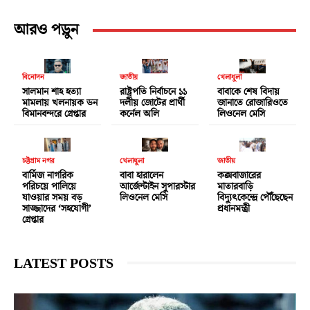
আরও পড়ুন
বিনোদন
জাতীয়
খেলাধুলা
সালমান শাহ হত্যা
রাষ্ট্রপতি নির্বাচনে ১১
বাবাকে শেষ বিদায়
মামলায় খলনায়ক ডন
দলীয় জোটের প্রার্থী
জানাতে রোজারিওতে
বিমানবন্দরে গ্রেপ্তার
কর্নেল অলি
লিওনেল মেসি
চট্টগ্রাম নগর
খেলাধুলা
জাতীয়
বার্মিজ নাগরিক
বাবা হারালেন
কক্সবাজারের
পরিচয়ে পালিয়ে
আর্জেন্টাইন সুপারস্টার
মাতারবাড়ি
যাওয়ার সময় বড়
লিওনেল মেসি
বিদ্যুৎকেন্দ্রে পৌঁছেছেন
সাজ্জাদের ‘সহযোগী’
প্রধানমন্ত্রী
গ্রেপ্তার
LATEST POSTS