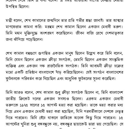
নিবেদন শেষে তিনি এ কথা বলেন। এ সময় আওয়ামী লীগের কেন্দ্রীয় নেতারা
উপস্থিত ছিলেন।
মন্ত্রী বলেন, শেখ কামালের জন্মদিনে তার প্রতি গভীর শ্রদ্ধা জানাই। তার আত্মার
মাগফেরাত কামনা করি। মরহুম শেখ কামাল ছিলেন একজন মেধাবী তরুণ।
তিনি মহান মুক্তিযুদ্ধে অংশগ্রহণ করেছিলেন। জীবন বাজি রেখে দেশমাতৃকার
জন্য ঝাঁপিয়ে পড়েছিলেন।
শেখ কামাল বহুগুণে গুণান্বিত একজন মানুষ ছিলেন উল্লেখ করে তিনি বলেন,
তিনি যেমন ছিলেন একজন ক্রীড়া সংগঠক, তেমনি ছিলেন একজন সাংস্কৃতিক
ব্যক্তিত্ব এবং একজন দক্ষ রাজনৈতিক সংগঠক। তিনি আবাহনী ক্রীড়া চক্রের
মতো একটি প্রতিষ্ঠান বাংলাদেশে দাঁড় করিয়েছিলেন। যেই সংগঠন বাংলাদেশের
ফুটবলকে পরিবর্তন করে দিয়েছিল এবং আধুনিক ফুটবলের সূচনা করেছিল।
তিনি আরও বলেন, শেখ কামাল শুধু ক্রীড়া সংগঠক ছিলেন না, তিনি বাংলাদেশ
জাতীয় ক্রিকেট দলের একজন সদস্যও ছিলেন। এরকম একজন মেধাবী
তরুণকে ১৯৭৫ সালের ১৫ আগস্ট হত্যা করা হয়েছিল। তাকে হত্যা করার মধ্য
দিয়ে এমন একজন মেধাবী হত্যা করা হয়েছিল, যিনি পরবর্তীকালে দেশকে নেতৃত্ব
দিতে পারতেন। তিনি বেঁচে থাকলে জাতিকে অনেক কিছু দিতে পারতেন। ১৫
আগস্টের খুনিরা শুধু বঙ্গবন্ধুকে নয়, বঙ্গবন্ধুর ছায়াকেউ তারা ভয় পেয়েছিল। সে