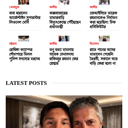
খেলাধুলা
জাতীয়
জাতীয়
বাবা হারালেন
কক্সবাজারের
জেআইসিতে তারেক
আর্জেন্টাইন সুপারস্টার
মাতারবাড়ি
রহমানকেও নির্যাতন
লিওনেল মেসি
বিদ্যুৎকেন্দ্রে পৌঁছেছেন
করা হয়েছিল: চিফ
প্রধানমন্ত্রী
প্রসিকিউটর
চট্টগ্রাম
জাতীয়
বিনোদন
রোহিঙ্গা ক্যাম্পের
তনু হত্যা মামলায়
রাতে গানের আসর
শৌচাগারে মিলল
সাবেক সেনাসদস্য
মাতালেন পেহেলি
পুলিশ সদস্যের মরদেহ
হাফিজুর রহমান ফের
ভৈরবী, সকালে আর
গ্রেপ্তার
বাড়ি ফেরা হলো না
LATEST POSTS