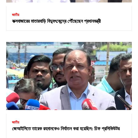
জাতীয়
কক্সবাজারের মাতারবাড়ি বিদ্যুৎকেন্দ্রে পৌঁছেছেন প্রধানমন্ত্রী
জাতীয়
জেআইসিতে তারেক রহমানকেও নির্যাতন করা হয়েছিল: চিফ প্রসিকিউটর