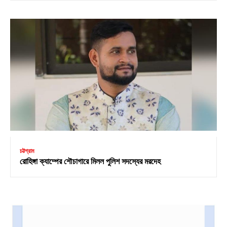
চট্টগ্রাম
রোহিঙ্গা ক্যাম্পের শৌচাগারে মিলল পুলিশ সদস্যের মরদেহ