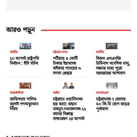
আরও পড়ুন
জাতীয়
চট্টগ্রাম নগর
জাতীয়
২০ আগস্ট রাষ্ট্রপতি
পটিয়ায় ৫ কোটি
বিকল এলএনজি
নির্বাচন : ইসি সচিব
টাকার ইয়াবাসহ
টার্মিনাল আংশিক চালু,
বাইকার গ্যাংয়ের ৬
সন্ধ্যার মধ্যে পুরো
সদস্য গ্রেপ্তার
সরবরাহের আশাবাদ
আন্তর্জাতিক
আইন
আবহাওয়া
জাতিসংঘে পালিত
চট্টগ্রামে ওয়াসিমসহ
চট্টগ্রামসহ ৭ জেলায়
জুলাই গণঅভ্যুত্থান
ছয় হত্যা: হাছান
৬০ কি.মি বেগে ঝড়ের
দিবস
মাহমুদ-নওফেলসহ ২২
পূর্বাভাস
জনের বিরুদ্ধে
সাক্ষ্যগ্রহণ ২৪ আগস্ট