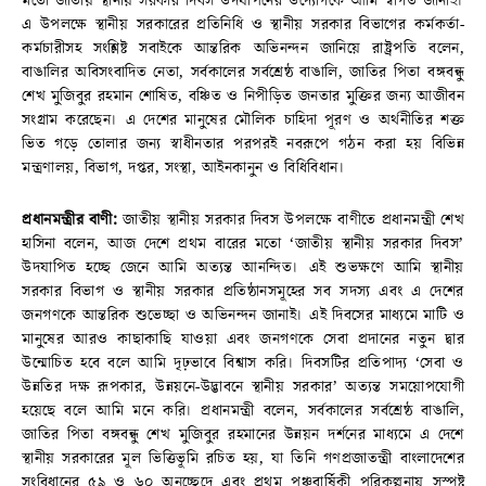
মতো জাতীয় স্থানীয় সরকার দিবস উদযাপনের উদ্যোগকে আমি স্বাগত জানাই।
এ উপলক্ষে স্থানীয় সরকারের প্রতিনিধি ও স্থানীয় সরকার বিভাগের কর্মকর্তা-
কর্মচারীসহ সংশ্লিষ্ট সবাইকে আন্তরিক অভিনন্দন জানিয়ে রাষ্ট্রপতি বলেন,
বাঙালির অবিসংবাদিত নেতা, সর্বকালের সর্বশ্রেষ্ঠ বাঙালি, জাতির পিতা বঙ্গবন্ধু
শেখ মুজিবুর রহমান শোষিত, বঞ্চিত ও নিপীড়িত জনতার মুক্তির জন্য আজীবন
সংগ্রাম করেছেন। এ দেশের মানুষের মৌলিক চাহিদা পূরণ ও অর্থনীতির শক্ত
ভিত গড়ে তোলার জন্য স্বাধীনতার পরপরই নবরূপে গঠন করা হয় বিভিন্ন
মন্ত্রণালয়, বিভাগ, দপ্তর, সংস্থা, আইনকানুন ও বিধিবিধান।
প্রধানমন্ত্রীর বাণী:
জাতীয় স্থানীয় সরকার দিবস উপলক্ষে বাণীতে প্রধানমন্ত্রী শেখ
হাসিনা বলেন, আজ দেশে প্রথম বারের মতো ‘জাতীয় স্থানীয় সরকার দিবস’
উদযাপিত হচ্ছে জেনে আমি অত্যন্ত আনন্দিত। এই শুভক্ষণে আমি স্থানীয়
সরকার বিভাগ ও স্থানীয় সরকার প্রতিষ্ঠানসমূহের সব সদস্য এবং এ দেশের
জনগণকে আন্তরিক শুভেচ্ছা ও অভিনন্দন জানাই। এই দিবসের মাধ্যমে মাটি ও
মানুষের আরও কাছাকাছি যাওয়া এবং জনগণকে সেবা প্রদানের নতুন দ্বার
উন্মোচিত হবে বলে আমি দৃঢ়ভাবে বিশ্বাস করি। দিবসটির প্রতিপাদ্য ‘সেবা ও
উন্নতির দক্ষ রূপকার, উন্নয়নে-উদ্ভাবনে স্থানীয় সরকার’ অত্যন্ত সময়োপযোগী
হয়েছে বলে আমি মনে করি। প্রধানমন্ত্রী বলেন, সর্বকালের সর্বশ্রেষ্ঠ বাঙালি,
জাতির পিতা বঙ্গবন্ধু শেখ মুজিবুর রহমানের উন্নয়ন দর্শনের মাধ্যমে এ দেশে
স্থানীয় সরকারের মূল ভিত্তিভূমি রচিত হয়, যা তিনি গণপ্রজাতন্ত্রী বাংলাদেশের
সংবিধানের ৫৯ ও ৬০ অনুচ্ছেদে এবং প্রথম পঞ্চবার্ষিকী পরিকল্পনায় সুস্পষ্ট