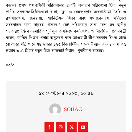
করেন। প্রথম পঞ্চবার্ষিকী পরিকল্পনার একটি অন্যতম পরিকল্পনা ছিল ‘নতুন
স্থানীয় সরকারপ্রতিষ্ঠানগুলো রাস্তা, ড্রেন ও সেচব্যবস্থার অবকাঠামো তৈরি ও
রক্ষণাবেক্ষণ, জনস্বাস্থ্য, স্যানিটেশন শিক্ষা এবং সমাজকল্যাণ পরিষেবা
সরবরাহের জন্য দায়বদ্ধ থাকবে।’ সেই পরিক্রমায় সারা দেশে সব স্থানীয়
সরকারপ্রতিষ্ঠান বহুমাত্রিক সুবিপুল কার্যক্রমে কর্মতৎপর ও নিবেদিত। প্রধানমন্ত্রী
বলেন, জাতির পিতার পদাঙ্ক অনুসরণ করে আওয়ামী লীগ সরকার বিগত সাড়ে
১৪ বছরে পল্লি খাতে ৭৫ হাজার ৮২৫ কিলোমিটার সড়ক উন্নয়ন এবং ৪ লাখ ৩৫
হাজার ৩০৭ মিটার নতুন ব্রিজ-কালভার্ট নির্মাণ, পুনর্নির্মাণ করেছে।
চস/স
১৪ সেপ্টেম্বর ২০২৩, ১০:৫৯
SOHAG