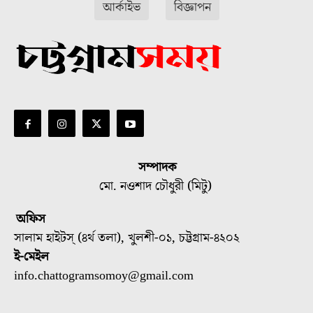
আর্কাইভ
বিজ্ঞাপন
সম্পাদক
মো. নওশাদ চৌধুরী (মিটু)
অফিস
সালাম হাইটস্ (৪র্থ তলা), খুলশী-০১, চট্টগ্রাম-৪২০২
ই-মেইল
info.chattogramsomoy@gmail.com