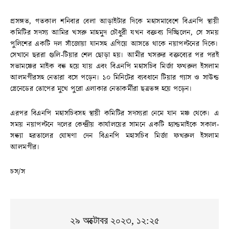
প্রসঙ্গত, গতকাল শনিবার বেলা আড়াইটার দিকে মহাসমাবেশে বিএনপি স্থায়ী
কমিটির সদস্য আমির খসরু মাহমুদ চৌধুরী যখন বক্তব্য দিচ্ছিলেন, সে সময়
পুলিশের একটি দল সাঁজোয়া যানসহ এগিয়ে আসতে থাকে নয়াপল্টনের দিকে।
সেখানে ছররা গুলি-টিয়ার শেল ছোড়া হয়। আমীর খসরুর বক্তব্যের পর পরই
সভামঞ্চের মাইক বন্ধ হয়ে যায় এবং বিএনপি মহাসচিব মির্জা ফখরুল ইসলাম
আলমগীরসহ নেতারা বসে পড়েন। ১০ মিনিটের ব্যবধানে টিয়ার গ্যাস ও সাউন্ড
গ্রেনেডের তোপের মুখে পুরো এলাকার নেতাকর্মীরা ছত্রভঙ্গ হয়ে পড়েন।
এরপর বিএনপি মহাসচিবসহ স্থায়ী কমিটির সদস্যরা নেমে যান মঞ্চ থেকে। এ
সময় নয়াপল্টনে দলের কেন্দ্রীয় কার্যালয়ের সামনে একটি হ্যান্ডমাইকে সকাল-
সন্ধ্যা হরতালের ঘোষণা দেন বিএনপি মহাসচিব মির্জা ফখরুল ইসলাম
আলমগীর।
চস/স
২৯ অক্টোবর ২০২৩, ১২:২৫