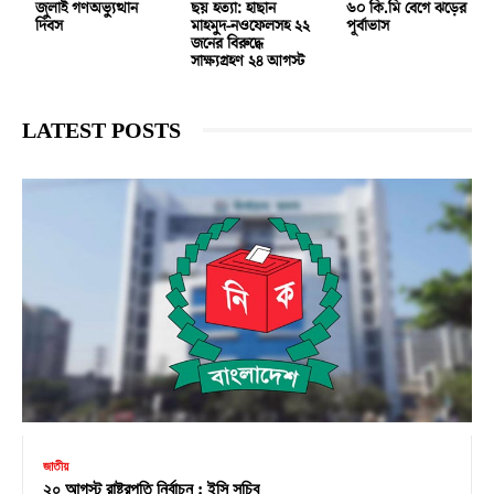
জুলাই গণঅভ্যুত্থান
ছয় হত্যা: হাছান
৬০ কি.মি বেগে ঝড়ের
দিবস
মাহমুদ-নওফেলসহ ২২
পূর্বাভাস
জনের বিরুদ্ধে
সাক্ষ্যগ্রহণ ২৪ আগস্ট
LATEST POSTS
জাতীয়
২০ আগস্ট রাষ্ট্রপতি নির্বাচন : ইসি সচিব