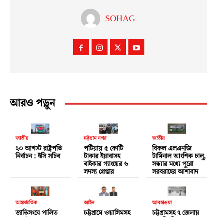
SOHAG
আরও পড়ুন
জাতীয়
চট্টগ্রাম নগর
জাতীয়
২০ আগস্ট রাষ্ট্রপতি
পটিয়ায় ৫ কোটি
বিকল এলএনজি
নির্বাচন : ইসি সচিব
টাকার ইয়াবাসহ
টার্মিনাল আংশিক চালু,
বাইকার গ্যাংয়ের ৬
সন্ধ্যার মধ্যে পুরো
সদস্য গ্রেপ্তার
সরবরাহের আশাবাদ
আন্তর্জাতিক
আইন
আবহাওয়া
জাতিসংঘে পালিত
চট্টগ্রামে ওয়াসিমসহ
চট্টগ্রামসহ ৭ জেলায়