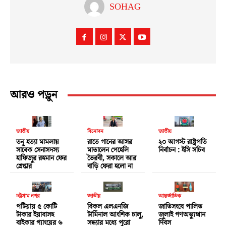
SOHAG
আরও পড়ুন
জাতীয়
বিনোদন
জাতীয়
তনু হত্যা মামলায়
রাতে গানের আসর
২০ আগস্ট রাষ্ট্রপতি
সাবেক সেনাসদস্য
মাতালেন পেহেলি
নির্বাচন : ইসি সচিব
হাফিজুর রহমান ফের
ভৈরবী, সকালে আর
গ্রেপ্তার
বাড়ি ফেরা হলো না
চট্টগ্রাম নগর
জাতীয়
আন্তর্জাতিক
পটিয়ায় ৫ কোটি
বিকল এলএনজি
জাতিসংঘে পালিত
টাকার ইয়াবাসহ
টার্মিনাল আংশিক চালু,
জুলাই গণঅভ্যুত্থান
বাইকার গ্যাংয়ের ৬
সন্ধ্যার মধ্যে পুরো
দিবস