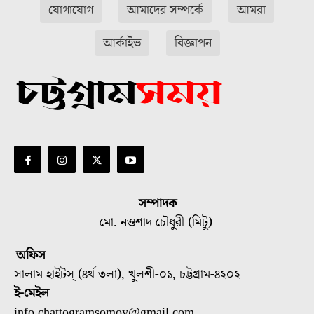
যোগাযোগ
আমাদের সম্পর্কে
আমরা
আর্কাইভ
বিজ্ঞাপন
সম্পাদক
মো. নওশাদ চৌধুরী (মিটু)
অফিস
সালাম হাইটস্ (৪র্থ তলা), খুলশী-০১, চট্টগ্রাম-৪২০২
ই-মেইল
info.chattogramsomoy@gmail.com