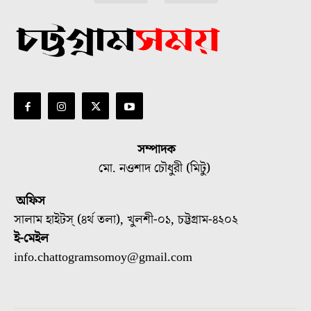
সম্পাদক
মো. নওশাদ চৌধুরী (মিটু)
অফিস
সালাম হাইটস্ (৪র্থ তলা), খুলশী-০১, চট্টগ্রাম-৪২০২
ই-মেইল
info.chattogramsomoy@gmail.com