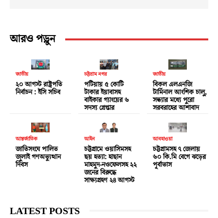
আরও পড়ুন
জাতীয়
চট্টগ্রাম নগর
জাতীয়
২০ আগস্ট রাষ্ট্রপতি
পটিয়ায় ৫ কোটি
বিকল এলএনজি
নির্বাচন : ইসি সচিব
টাকার ইয়াবাসহ
টার্মিনাল আংশিক চালু,
বাইকার গ্যাংয়ের ৬
সন্ধ্যার মধ্যে পুরো
সদস্য গ্রেপ্তার
সরবরাহের আশাবাদ
আন্তর্জাতিক
আইন
আবহাওয়া
জাতিসংঘে পালিত
চট্টগ্রামে ওয়াসিমসহ
চট্টগ্রামসহ ৭ জেলায়
জুলাই গণঅভ্যুত্থান
ছয় হত্যা: হাছান
৬০ কি.মি বেগে ঝড়ের
দিবস
মাহমুদ-নওফেলসহ ২২
পূর্বাভাস
জনের বিরুদ্ধে
সাক্ষ্যগ্রহণ ২৪ আগস্ট
LATEST POSTS