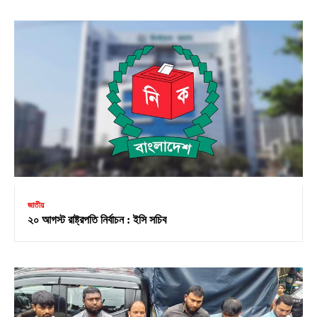
জাতীয়
২০ আগস্ট রাষ্ট্রপতি নির্বাচন : ইসি সচিব