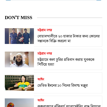
DON'T MISS
চট্টগ্রাম নগর
বোয়ালখালীতে ২০ হাজার টাকার জন্য কোলের
সন্তানকে বিক্রি করলো মা
চট্টগ্রাম নগর
চট্টগ্রামে কলা চুরির প্রতিবাদ করায় যুবককে
পিটিয়ে হত্যা
আইন
ডেভিড ইমনের ১০ দিনের রিমান্ড মঞ্জুর
আইন
কক্সবাজারে ঝুঁকিপূর্ণ প্যারাসেইলিং বন্ধে লিগ্যাল