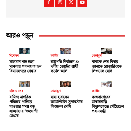
আরও পড়ুন
বিনোদন
জাতীয়
খেলাধুলা
সালমান শাহ হত্যা
রাষ্ট্রপতি নির্বাচনে ১১
বাবাকে শেষ বিদায়
মামলায় খলনায়ক ডন
দলীয় জোটের প্রার্থী
জানাতে রোজারিওতে
বিমানবন্দরে গ্রেপ্তার
কর্নেল অলি
লিওনেল মেসি
চট্টগ্রাম নগর
খেলাধুলা
জাতীয়
বার্মিজ নাগরিক
বাবা হারালেন
কক্সবাজারের
পরিচয়ে পালিয়ে
আর্জেন্টাইন সুপারস্টার
মাতারবাড়ি
যাওয়ার সময় বড়
লিওনেল মেসি
বিদ্যুৎকেন্দ্রে পৌঁছেছেন
সাজ্জাদের ‘সহযোগী’
প্রধানমন্ত্রী
গ্রেপ্তার