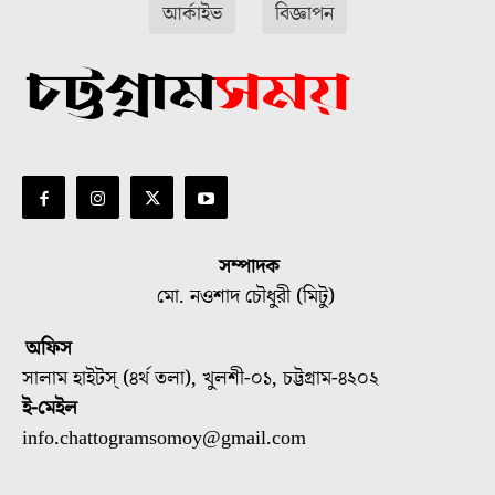
আর্কাইভ
বিজ্ঞাপন
সম্পাদক
মো. নওশাদ চৌধুরী (মিটু)
অফিস
সালাম হাইটস্ (৪র্থ তলা), খুলশী-০১, চট্টগ্রাম-৪২০২
ই-মেইল
info.chattogramsomoy@gmail.com