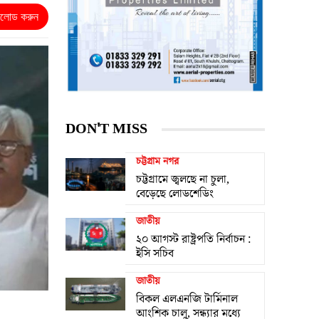
নলোড করুন
DON'T MISS
চট্টগ্রাম নগর
চট্টগ্রামে জ্বলছে না চুলা,
বেড়েছে লোডশেডিং
জাতীয়
২০ আগস্ট রাষ্ট্রপতি নির্বাচন :
ইসি সচিব
জাতীয়
বিকল এলএনজি টার্মিনাল
আংশিক চালু, সন্ধ্যার মধ্যে