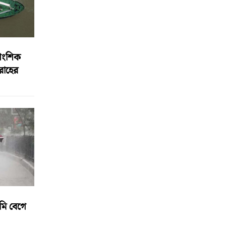
আংশিক
বরাহের
মি বেগে