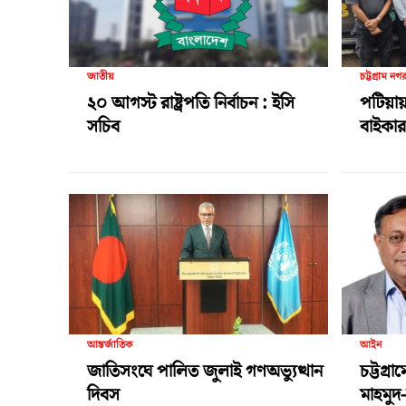
জাতীয়
চট্টগ্রাম নগ
২০ আগস্ট রাষ্ট্রপতি নির্বাচন : ইসি
পটিয়ায়
সচিব
বাইকার 
আন্তর্জাতিক
আইন
জাতিসংঘে পালিত জুলাই গণঅভ্যুত্থান
চট্টগ্র
দিবস
মাহমুদ