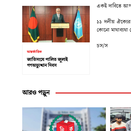
একই দাবিতে আগা
১১ দলীয় ঐক্যের 
কোনো মাথাব্যথা 
চস/স
আন্তর্জাতিক
জাতিসংঘে পালিত জুলাই
গণঅভ্যুত্থান দিবস
আরও পড়ুন