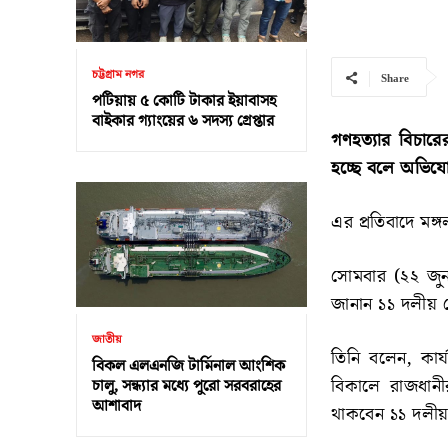
চট্টগ্রাম নগর
Share
পটিয়ায় ৫ কোটি টাকার ইয়াবাসহ
বাইকার গ্যাংয়ের ৬ সদস্য গ্রেপ্তার
গণহত্যার বিচার
হচ্ছে বলে অভিয
এর প্রতিবাদে মঙ
সোমবার (২২ জুন)
জানান ১১ দলীয় 
জাতীয়
তিনি বলেন, কার্য
বিকল এলএনজি টার্মিনাল আংশিক
বিকালে রাজধান
চালু, সন্ধ্যার মধ্যে পুরো সরবরাহের
আশাবাদ
থাকবেন ১১ দলীয় 