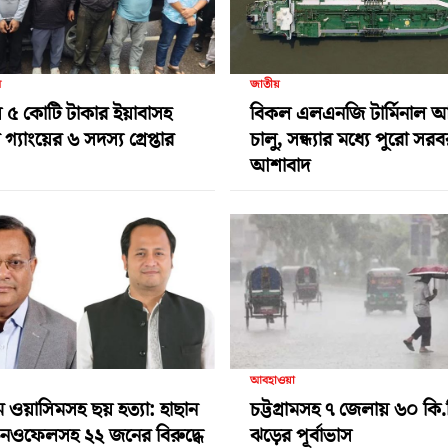
র
জাতীয়
 ৫ কোটি টাকার ইয়াবাসহ
বিকল এলএনজি টার্মিনাল 
গ্যাংয়ের ৬ সদস্য গ্রেপ্তার
চালু, সন্ধ্যার মধ্যে পুরো সর
আশাবাদ
আবহাওয়া
ামে ওয়াসিমসহ ছয় হত্যা: হাছান
চট্টগ্রামসহ ৭ জেলায় ৬০ কি.
-নওফেলসহ ২২ জনের বিরুদ্ধে
ঝড়ের পূর্বাভাস