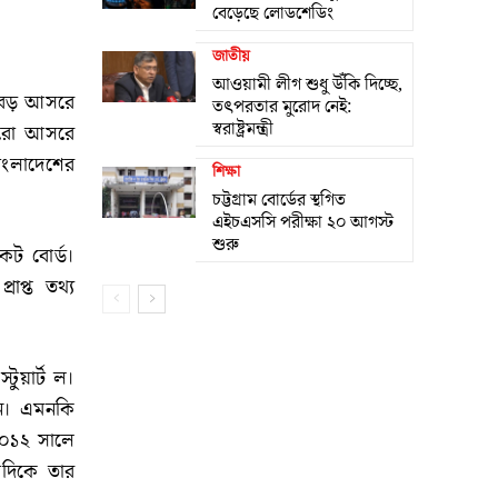
বেড়েছে লোডশেডিং
জাতীয়
আওয়ামী লীগ শুধু উঁকি দিচ্ছে,
ে বড় আসরে
তৎপরতার মুরোদ নেই:
স্বরাষ্ট্রমন্ত্রী
পুরো আসরে
াংলাদেশের
শিক্ষা
চট্টগ্রাম বোর্ডের স্থগিত
এইচএসসি পরীক্ষা ২০ আগস্ট
শুরু
েট বোর্ড।
াপ্ত তথ্য
টুয়ার্ট ল।
েন। এমনকি
 ২০১২ সালে
দিকে তার