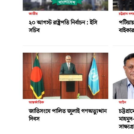
জাতীয়
চট্টগ্রাম নগ
২০ আগস্ট রাষ্ট্রপতি নির্বাচন : ইসি
পটিয়ায়
সচিব
বাইকার 
আন্তর্জাতিক
আইন
জাতিসংঘে পালিত জুলাই গণঅভ্যুত্থান
চট্টগ্র
দিবস
মাহমুদ
সাক্ষ্য