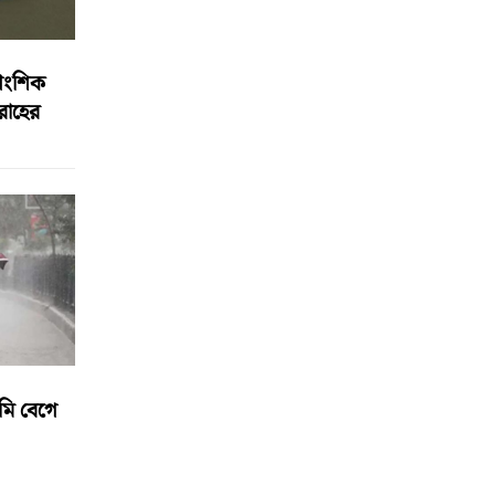
আংশিক
বরাহের
মি বেগে