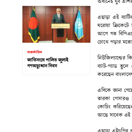
অধীনেই যুব এশি
এছাড়া এই ব্যাট
ঘরোয়া ক্রিকেটে স
আগে গত বিপিএল
চোখে পড়ার মতো
আন্তর্জাতিক
নিউজিল্যান্ডের 
জাতিসংঘে পালিত জুলাই
ব্যাট-প্যাড তু
গণঅভ্যুত্থান দিবস
করেছেন বাংলাদ
এদিকে জানা গেছ
তারকা পেসারও 
কোচিং করিয়েছেন
আছে সাবেক এই গ
এছাড়া এইচপির ক