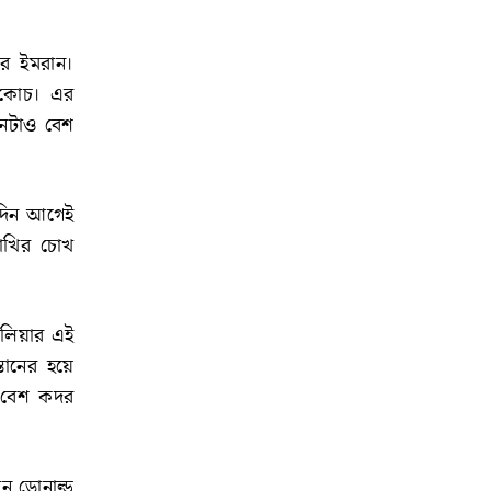
ার ইমরান।
ের কোচ। এর
ানটাও বেশ
কদিন আগেই
পাখির চোখ
েলিয়ার এই
ানের হয়ে
ও বেশ কদর
ন ডোনাল্ড