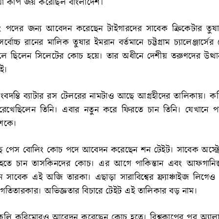
য়া কাপ জয় করেছিল বাংলাদেশ।
িং পদের জন্য আবেদন করেছেন টাইগারদের সাবেক ক্রিকেটার তুষ
র্বোচ্চ রানের মালিক তুষার ইমরান বর্তমানে চট্টগ্রাম চ্যালেঞ্জার্স
ে ছিলেন সিলেটের কোচ হয়ে। তার অধীনে দেশীয় তরুণদের উত্থ
ই।
কিংবদন্তি ব্যাটার রস টেলরের নামটাও আছে আগ্রহীদের তালিকায়। 
লে রেখেছিলেন তিনি। এবার নতুন করে ফিরতে চান তিনি। যেখানে 
েশকে।
ে পেস বোলিং কোচ পদে আবেদন করেছেন শন টেইট। সাবেক অস্ট্র
হতে চান তাসকিনদের কোচ। এর আগে পাকিস্তান এবং আফগানিস্ত
 সাবেক এই অজি তারকা। এছাড়া সারাবিশ্বের ফ্র্যাঞ্চাইজ লিগে
তিতারকার। অভিজ্ঞতার বিচারে টেইট এই তালিকার বড় নাম।
লি করিমোরও আবেদন করেছেন কোচ হতে। বিশ্বকাপের পর অ্যালা