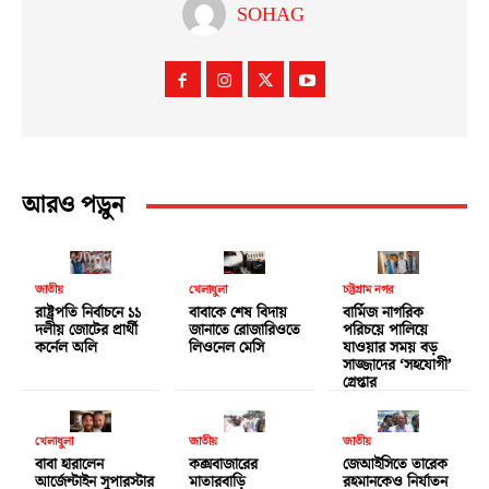
SOHAG
আরও পড়ুন
জাতীয়
খেলাধুলা
চট্টগ্রাম নগর
রাষ্ট্রপতি নির্বাচনে ১১
বাবাকে শেষ বিদায়
বার্মিজ নাগরিক
দলীয় জোটের প্রার্থী
জানাতে রোজারিওতে
পরিচয়ে পালিয়ে
কর্নেল অলি
লিওনেল মেসি
যাওয়ার সময় বড়
সাজ্জাদের ‘সহযোগী’
গ্রেপ্তার
খেলাধুলা
জাতীয়
জাতীয়
বাবা হারালেন
কক্সবাজারের
জেআইসিতে তারেক
আর্জেন্টাইন সুপারস্টার
মাতারবাড়ি
রহমানকেও নির্যাতন