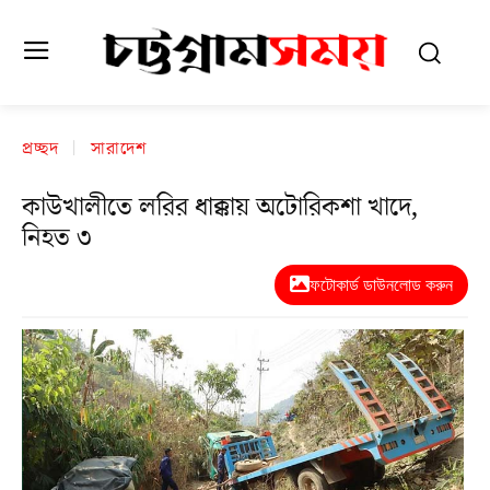
প্রচ্ছদ
সারাদেশ
কাউখালীতে লরির ধাক্কায় অটোরিকশা খাদে,
নিহত ৩
ফটোকার্ড ডাউনলোড করুন