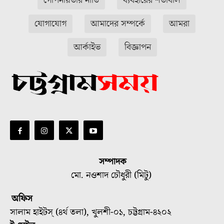
গোপনীয়তার নীতি
ব্যবহারের শর্তাবলি
যোগাযোগ
আমাদের সম্পর্কে
আমরা
আর্কাইভ
বিজ্ঞাপন
সম্পাদক
মো. নওশাদ চৌধুরী (মিটু)
অফিস
সালাম হাইটস্ (৪র্থ তলা), খুলশী-০১, চট্টগ্রাম-৪২০২