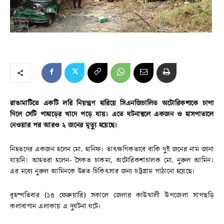
রাঙামাটিতে একটি লরি নিয়ন্ত্রণ হারিয়ে সিএনজিচালিত অটোরিকশাকে চাপা
দিলে সেটি পাহাড়ের খাদে পড়ে যায়। এতে ঘটনাস্থলে একজন ও হাসপাতালে
নেওয়ার পর আরও ২ জনের মৃত্যু হয়েছে।
নিহতদের একজন হলেন মো. হানিফ। তাৎক্ষণিকভাবে বাকি দুই জনের নাম জানা
যায়নি। আহতরা হলেন- সৈকত চাকমা, অটোরিকশাচালক মো. নুরুল আমিন।
এর মধ্যে নুরুল আমিনকে উন্নত চিকিৎসার জন্য চট্টগ্রাম পাঠানো হয়েছে।
বৃহস্পতিবার (১৫ ফেব্রুয়ারি) সকালে জেলার কাউখালী উপজেলা সাপছড়ি
কলাবাগান এলাকায় এ দুর্ঘটনা ঘটে।