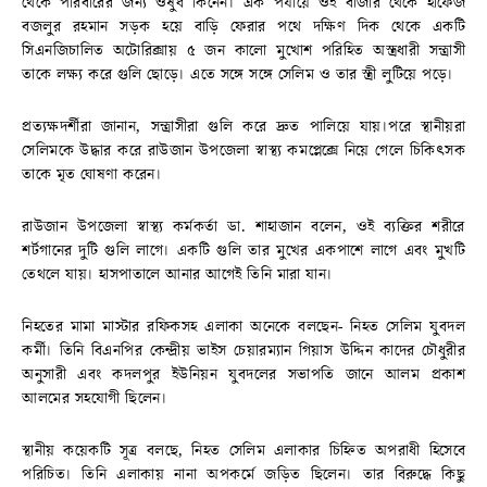
থেকে পরিবারের জন্য ওষুধ কিনেন। এক পর্যায়ে ওই বাজার থেকে হাফেজ
বজলুর রহমান সড়ক হয়ে বাড়ি ফেরার পথে দক্ষিণ দিক থেকে একটি
সিএনজিচালিত অটোরিক্সায় ৫ জন কালো মুখোশ পরিহিত অস্ত্রধারী সন্ত্রাসী
তাকে লক্ষ্য করে গুলি ছোড়ে। এতে সঙ্গে সঙ্গে সেলিম ও তার স্ত্রী লুটিয়ে পড়ে।
প্রত্যক্ষদর্শীরা জানান, সন্ত্রাসীরা গুলি করে দ্রুত পালিয়ে যায়।পরে স্থানীয়রা
সেলিমকে উদ্ধার করে রাউজান উপজেলা স্বাস্থ্য কমপ্লেক্সে নিয়ে গেলে চিকিৎসক
তাকে মৃত ঘোষণা করেন।
রাউজান উপজেলা স্বাস্থ্য কর্মকর্তা ডা. শাহাজান বলেন, ওই ব্যক্তির শরীরে
শর্টগানের দুটি গুলি লাগে। একটি গুলি তার মুখের একপাশে লাগে এবং মুখটি
তেথলে যায়। হাসপাতালে আনার আগেই তিনি মারা যান।
নিহতের মামা মাস্টার রফিকসহ এলাকা অনেকে বলছেন- নিহত সেলিম যুবদল
কর্মী। তিনি বিএনপির কেন্দ্রীয় ভাইস চেয়ারম্যান গিয়াস উদ্দিন কাদের চৌধুরীর
অনুসারী এবং কদলপুর ইউনিয়ন যুবদলের সভাপতি জানে আলম প্রকাশ
আলমের সহযোগী ছিলেন।
স্থানীয় কয়েকটি সূত্র বলছে, নিহত সেলিম এলাকার চিহ্নিত অপরাধী হিসেবে
পরিচিত। তিনি এলাকায় নানা অপকর্মে জড়িত ছিলেন। তার বিরুদ্ধে কিছু