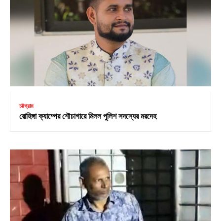
চট্টগ্রাম
রোহিঙ্গা ক্যাম্পের শৌচাগারে মিলল পুলিশ সদস্যের মরদেহ