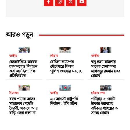
আরও পড়ুন
জাতীয়
চট্টগ্রাম
জাতীয়
জেআইসিতে তারেক
রোহিঙ্গা ক্যাম্পের
তনু হত্যা মামলায়
রহমানকেও নির্যাতন
শৌচাগারে মিলল
সাবেক সেনাসদস্য
করা হয়েছিল: চিফ
পুলিশ সদস্যের মরদেহ
হাফিজুর রহমান ফের
প্রসিকিউটর
গ্রেপ্তার
বিনোদন
জাতীয়
চট্টগ্রাম নগর
রাতে গানের আসর
২০ আগস্ট রাষ্ট্রপতি
পটিয়ায় ৫ কোটি
মাতালেন পেহেলি
নির্বাচন : ইসি সচিব
টাকার ইয়াবাসহ
ভৈরবী, সকালে আর
বাইকার গ্যাংয়ের ৬
বাড়ি ফেরা হলো না
সদস্য গ্রেপ্তার