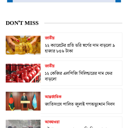
DON'T MISS
জাতীয়
২২ ক্যারেটের প্রতি ভরি স্বর্ণের দাম বাড়লো ৯
হাজার ৮৫৬ টাকা
জাতীয়
১২ কেজির এলপিজি সিলিন্ডারের দাম ফের
বাড়লো
আন্তর্জাতিক
জাতিসংঘে পালিত জুলাই গণঅভ্যুত্থান দিবস
আবহাওয়া