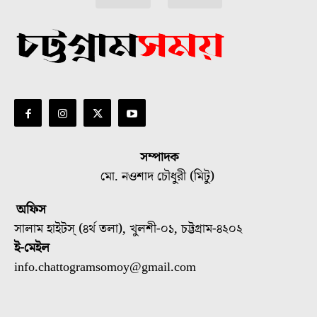
সম্পাদক
মো. নওশাদ চৌধুরী (মিটু)
অফিস
সালাম হাইটস্ (৪র্থ তলা), খুলশী-০১, চট্টগ্রাম-৪২০২
ই-মেইল
info.chattogramsomoy@gmail.com