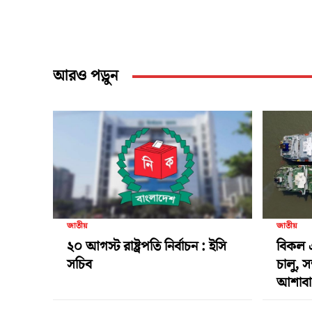
আরও পড়ুন
জাতীয়
জাতীয়
২০ আগস্ট রাষ্ট্রপতি নির্বাচন : ইসি
বিকল 
সচিব
চালু, স
আশাবা