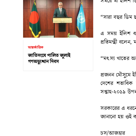
সময়ে মা ইলিশ ড
“সারা বছর ডিম 
এ সময় ইলিশ ধর
প্রতিমন্ত্রী বলে
আন্তর্জাতিক
জাতিসংঘে পালিত জুলাই
“মৎস্য খাতের অ
গণঅভ্যুত্থান দিবস
প্রজনন মৌসুমে 
দেশের শতাধিক 
সপ্তাহ-২০১৯ উপলক
সরকারের এ ধরনে
জানানো হয় ওই ক
চস/আজহার