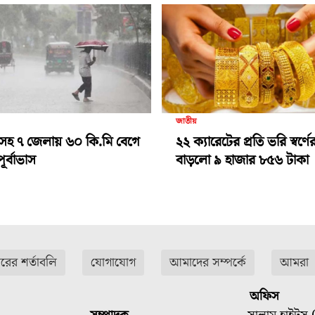
জাতীয়
রামসহ ৭ জেলায় ৬০ কি.মি বেগে
২২ ক্যারেটের প্রতি ভরি স্বর্ণে
ূর্বাভাস
বাড়লো ৯ হাজার ৮৫৬ টাকা
ারের শর্তাবলি
যোগাযোগ
আমাদের সম্পর্কে
আমরা
অফিস