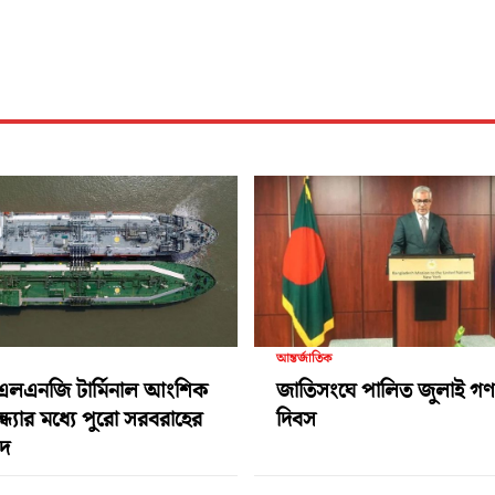
আন্তর্জাতিক
এলএনজি টার্মিনাল আংশিক
জাতিসংঘে পালিত জুলাই গণঅভ
ন্ধ্যার মধ্যে পুরো সরবরাহের
দিবস
দ