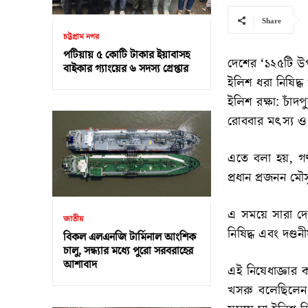
Share
চট্টগ্রাম নগর
পটিয়ায় ৫ কোটি টাকার ইয়াবাসহ
দেশের ‘১২৫টি উ
বাইকার গ্যাংয়ের ৬ সদস্য গ্রেপ্তার
ইলিশ ধরা নিষিদ্
ইলিশ রক্ষা: চাঁদ
রোববার মৎস্য ও প
এতে বলা হয়, গণ
প্রধান প্রজনন মৌ
এ সময়ে সারা দে
জাতীয়
নিষিদ্ধ এবং দণ্ড
বিকল এলএনজি টার্মিনাল আংশিক
চালু, সন্ধ্যার মধ্যে পুরো সরবরাহের
আশাবাদ
এই নিষেধাজ্ঞার ক
খসরু বলেছিলেন, 