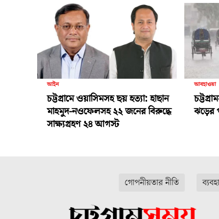
আইন
আবহাওয়া
চট্টগ্রামে ওয়াসিমসহ ছয় হত্যা: হাছান
চট্টগ্
মাহমুদ-নওফেলসহ ২২ জনের বিরুদ্ধে
ঝড়ের প
সাক্ষ্যগ্রহণ ২৪ আগস্ট
গোপনীয়তার নীতি
ব্যবহ