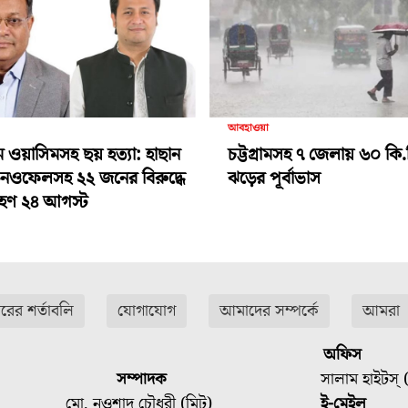
আবহাওয়া
ামে ওয়াসিমসহ ছয় হত্যা: হাছান
চট্টগ্রামসহ ৭ জেলায় ৬০ কি.
-নওফেলসহ ২২ জনের বিরুদ্ধে
ঝড়ের পূর্বাভাস
গ্রহণ ২৪ আগস্ট
ারের শর্তাবলি
যোগাযোগ
আমাদের সম্পর্কে
আমরা
অফিস
সম্পাদক
সালাম হাইটস্ (
মো. নওশাদ চৌধুরী (মিটু)
ই-মেইল