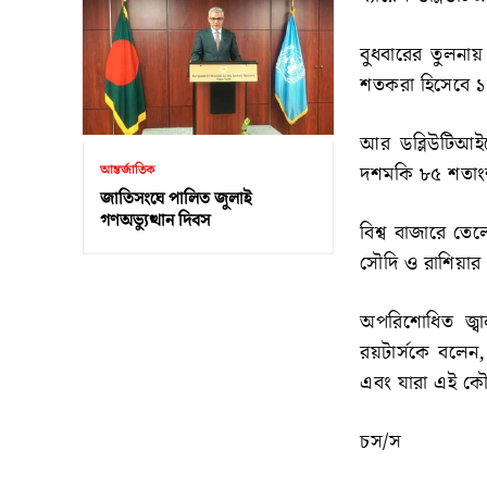
বুধবারের তুলনায় 
শতকরা হিসেবে 
আর ডব্লিউটিআইয়
দশমকি ৮৫ শতাং
আন্তর্জাতিক
জাতিসংঘে পালিত জুলাই
গণঅভ্যুত্থান দিবস
বিশ্ব বাজারে তে
সৌদি ও রাশিয়ার
অপরিশোধিত জ্বা
রয়টার্সকে বলেন
এবং যারা এই ক
চস/স