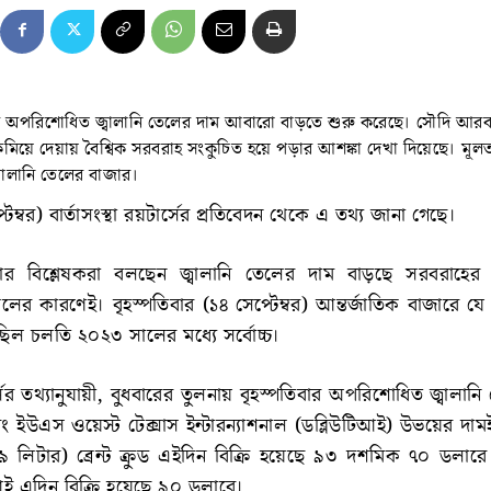
রে অপরিশোধিত জ্বালানি তেলের দাম আবারো বাড়তে শুরু করেছে। সৌদি আরব
নি কমিয়ে দেয়ায় বৈশ্বিক সরবরাহ সংকুচিত হয়ে পড়ার আশঙ্কা দেখা দিয়েছে। মূল
জ্বালানি তেলের বাজার।
টেম্বর) বার্তাসংস্থা রয়টার্সের প্রতিবেদন থেকে এ তথ্য জানা গেছে।
াজার বিশ্লেষকরা বলছেন জ্বালানি তেলের দাম বাড়ছে সরবরাহ
লের কারণেই। বৃহস্পতিবার (১৪ সেপ্টেম্বর) আন্তর্জাতিক বাজারে য
 ছিল চলতি ২০২৩ সালের মধ্যে সর্বোচ্চ।
ার্সের তথ্যানুযায়ী, বুধবারের তুলনায় বৃহস্পতিবার অপরিশোধিত জ্বালানি
 এবং ইউএস ওয়েস্ট টেক্সাস ইন্টারন্যাশনাল (ডব্লিউটিআই) উভয়ের দা
১৫৯ লিটার) ব্রেন্ট ক্রুড এইদিন বিক্রি হয়েছে ৯৩ দশমিক ৭০ ডলারে
িআই এদিন বিক্রি হয়েছে ৯০ ডলারে।