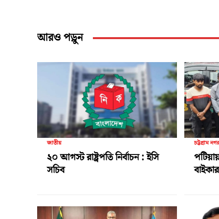
আরও পড়ুন
জাতীয়
চট্টগ্রাম নগ
২০ আগস্ট রাষ্ট্রপতি নির্বাচন : ইসি
পটিয়ায়
সচিব
বাইকার 