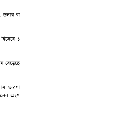
৮২ ডলার বা
 হিসেবে ১
দাম বেড়েছে
মাস ভারগা
ৌশলের অংশ