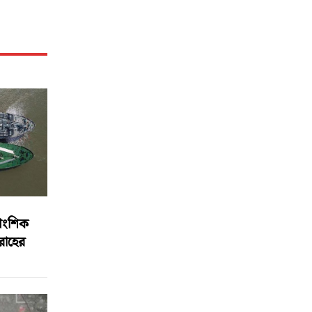
আংশিক
বরাহের